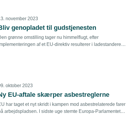
13. november 2023
Bliv genopladet til gudstjenesten
Den grønne omstilling tager nu himmelflugt, efter
implementeringen af et EU-direktiv resulterer i ladestandere
på kirkernes parkeringspladser.
09. oktober 2023
Ny EU-aftale skærper asbestreglerne
EU har taget et nyt skridt i kampen mod asbestrelaterede farer
på arbejdspladsen. I sidste uge stemte Europa-Parlamentet
emlig for aftalen om et nyt asbestdirektiv, der sænker
grænseværdierne for asbesteksponering og stiller skrappere