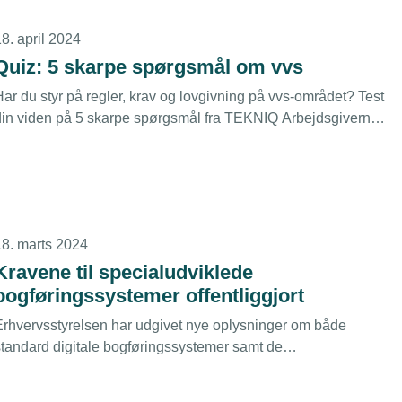
nstallatør John Eriksen, der gjorde Forsyningstilsynet
opmærksom på sagen.
8. april 2024
Quiz: 5 skarpe spørgsmål om vvs
Har du styr på regler, krav og lovgivning på vvs-området? Test
din viden på 5 skarpe spørgsmål fra TEKNIQ Arbejdsgivernes
vs-eksperter.
18. marts 2024
Kravene til specialudviklede
bogføringssystemer offentliggjort
Erhvervsstyrelsen har udgivet nye oplysninger om både
standard digitale bogføringssystemer samt de
specialudviklede af slagsen.