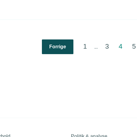
rav til beskyttelsesforanstaltninger.
1
..
3
4
5
Forrige
rhold
Politik & analyse