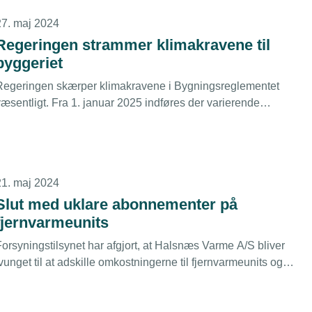
27. maj 2024
Regeringen strammer klimakravene til
byggeriet
Regeringen skærper klimakravene i Bygningsreglementet
væsentligt. Fra 1. januar 2025 indføres der varierende
grænseværdier for udledning af CO2 og andre klimagasser for
lere forskellige bygningstyper. Samtidigt skal
byggeprocessen fremover medregnes i bygningers
limaaftryk.
21. maj 2024
Slut med uklare abonnementer på
fjernvarmeunits
Forsyningstilsynet har afgjort, at Halsnæs Varme A/S bliver
vunget til at adskille omkostningerne til fjernvarmeunits og
den kollektive varmepris. Samtidig brydes det kommunale
monopol på levering og service af fjernvarmeunits. Det glæder