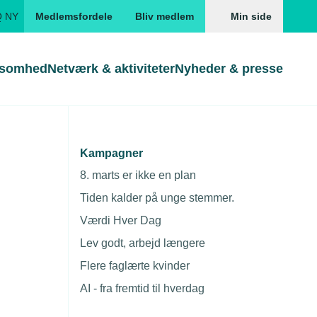
Q NY
Medlemsfordele
Bliv medlem
Min side
ksomhed
Netværk & aktiviteter
Nyheder & presse
Genveje
Genveje
serne
Kampagner
Søg
Gå direkte til
Gå direkte til
EUD
8. marts er ikke en plan
Skabeloner og kontrakter
Skabeloner
ddannelser
Tiden kalder på unge stemmer.
Beregn opsigelsesvarsel
TEKNIQ app
Værdi Hver Dag
nde uddannelser
Lev godt, arbejd længere
nelse og tilskud
Flere faglærte kvinder
ngsmateriale
AI - fra fremtid til hverdag