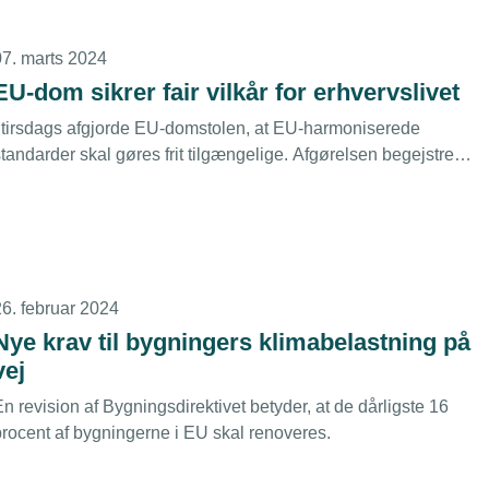
07. marts 2024
EU-dom sikrer fair vilkår for erhvervslivet
I tirsdags afgjorde EU-domstolen, at EU-harmoniserede
tandarder skal gøres frit tilgængelige. Afgørelsen begejstrer
irektør Troels Blicher Danielsen, da den sikrer fair vilkår for
rhvervslivet og ser ud til at kunne spare
medlemsvirksomheder for både ulemper og udgifter.
26. februar 2024
Nye krav til bygningers klimabelastning på
vej
n revision af Bygningsdirektivet betyder, at de dårligste 16
procent af bygningerne i EU skal renoveres.