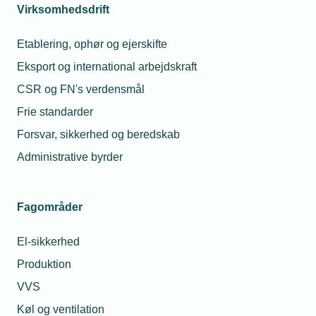
Virksomhedsdrift
til at skære
Telefon:
Tlf. 77 42 42 45
ned på
E-mail:
mle@tekniq.dk
12. apr
Etablering, ophør og ejerskifte
Danmarks
Mød
CO2-udslip,
Eksport og international arbejdskraft
landets
et kæmpe
bedste
CSR og FN's verdensmål
vvs-
skulderklap
lærling
Frie standarder
og endnu
mere
Forsvar, sikkerhed og beredskab
anerkendelse.
Administrative byrder
Det sætter vi
fokus på i
vores nye
Fagområder
kampagne
”Værdi Hver
El-sikkerhed
Dag”
Produktion
Læs
VVS
mere
Køl og ventilation