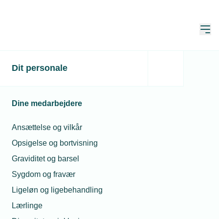
Åbn
Hjem
Materiale for "Værdi Hver
Dit personale
Dag" kampagne
Dine medarbejdere
Opdateret:
16. apr. 2024
Ansættelse og vilkår
Opsigelse og bortvisning
På denne side finder du materiale for
Graviditet og barsel
kampagnen. Materialet kan frit
Sygdom og fravær
benyttes hvis du eller din organisation
ønsker at støtte op om Værdi Hver
Ligeløn og ligebehandling
Dag kampagnen.
Lærlinge