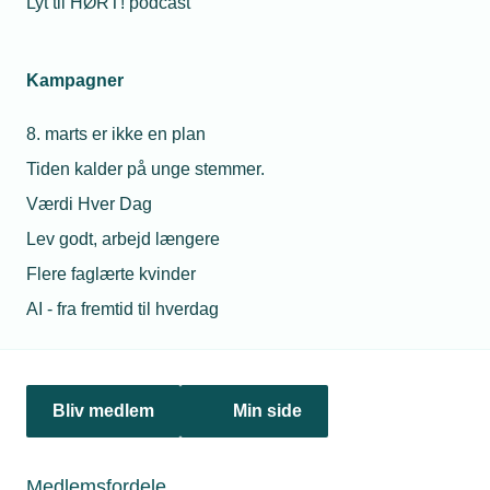
Lyt til HØRT! podcast
Netværk & aktiviteter
Kampagner
Nyheder
8. marts er ikke en plan
Politik & analyse
Tiden kalder på unge stemmer.
Om TEKNIQ
Værdi Hver Dag
Lev godt, arbejd længere
Flere faglærte kvinder
Juridiske henvendelser
AI - fra fremtid til hverdag
jura@tekniq.dk
Øvrige henvendelser
tekniq@tekniq.dk
Bliv medlem
Min side
Telefon:
43436000
Mandag til torsdag fra kl. 8:00 til 16:00
Medlemsfordele