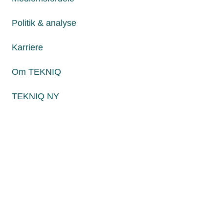
Fredag fra kl. 8:00 til 15:00
Politik & analyse
Karriere
Persondatapolitik
Cookies
Om TEKNIQ
Paul Bergsøes Vej 6, 2600 Glostrup
Billedskærervej 17, 5230 Odense M
TEKNIQ NY
CVR: 45 09 35 22