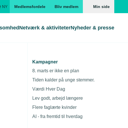
Q NY
Medlemsfordele
Bliv medlem
Min side
ksomhed
Netværk & aktiviteter
Nyheder & presse
Genveje
Genveje
serne
Kampagner
Gå direkte til
Gå direkte til
EUD
8. marts er ikke en plan
Risikobillede
Skabeloner og kontrakter
Skabeloner
ddannelser
Tiden kalder på unge stemmer.
Beregn opsigelsesvarsel
TEKNIQ app
Værdi Hver Dag
nde uddannelser
Lev godt, arbejd længere
nelse og tilskud
Flere faglærte kvinder
ngsmateriale
AI - fra fremtid til hverdag