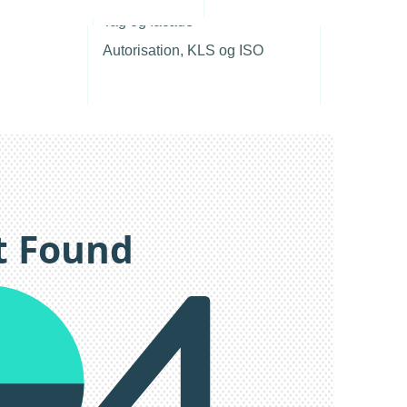
r
Tag og facade
Autorisation, KLS og ISO