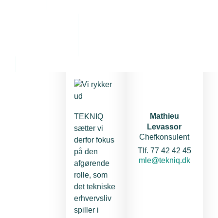
TEKNIQ
Kontaktperson
sætter
fokus på
robusthed
og
beredskab
Mathieu
TEKNIQ
Levassor
sætter vi
Chefkonsulent
derfor fokus
Telefon:
Tlf. 77 42 42 45
på den
E-mail:
mle@tekniq.dk
afgørende
rolle, som
det tekniske
erhvervsliv
spiller i