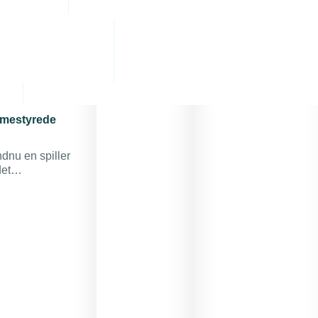
Pressemeddelelser
Tilmeld
dig her
mmestyrede
dnu en spiller
et
mper. Dermed
 kommandoer
 bolig.