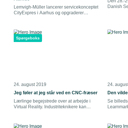
Den 28.-2
Danish Sec
Lemvigh-Müller lancerer servicekonceptet
efter sin d
CityExpres i Aarhus og opgraderer
dage, hvo
håndværkerbutikken på Tomsagervej.
nyeste tek
og mekani
sikringso
Spørgeboks
24. august 2019
24. augus
Jeg føler at jeg står ved en CNC-fræser
Den vild
Lærlinge begejstrede over at arbejde i
Se billeds
Virtual Reality. Industriteknikere kan
Learnmark 
digitalt få flere timer samt mere intensiv
træning ved CNC-fræserne end på
erhvervsskolernes værksteder.