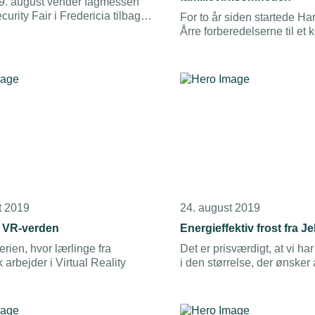
9. august vender fagmessen
urity Fair i Fredericia tilbage
For to år siden startede Ha
ebut sidste år. Det bliver to
Årre forberedelserne til et 
r sikringsbranchen fremviser de
generationsskifte.
nologier indenfor elektroniske
ske systemer på
mrådet.
t 2019
24. august 2019
e VR-verden
Energieffektiv frost fra J
erien, hvor lærlinge fra
Det er prisværdigt, at vi h
arbejder i Virtual Reality
i den størrelse, der ønsker a
miljøudvikling i en tid, hvor 
og det er svært at få arbejd
fhv energiminister Lars Chr. 