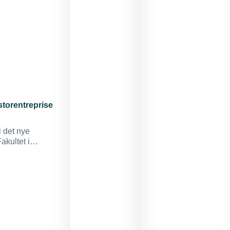
torentreprise
i det nye
kultet i
vida.
il næsten 300