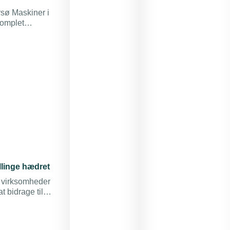
rsø Maskiner i
komplet
ellinge hædret
ar virksomheder
t bidrage til
der er travlt,
skraft, mener
Lilleholt.