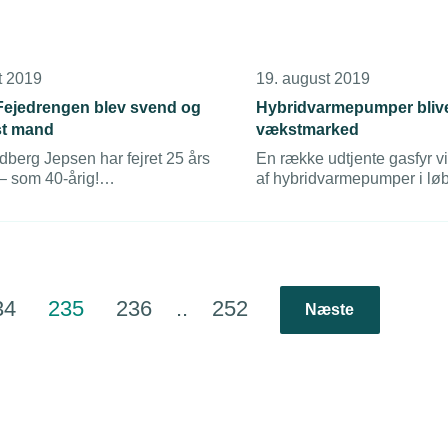
t 2019
19. august 2019
 Fejedrengen blev svend og
Hybridvarmepumper bliv
st mand
vækstmarked
dberg Jepsen har fejret 25 års
En række udtjente gasfyr vil
– som 40-årig!
af hybridvarmepumper i løb
ageren startede som fejedreng
kommende 10 år, lyder vurd
ansatte i Kruse Formværktøj i
analyse fra EA Energianal
3.
34
235
236
..
252
Næste