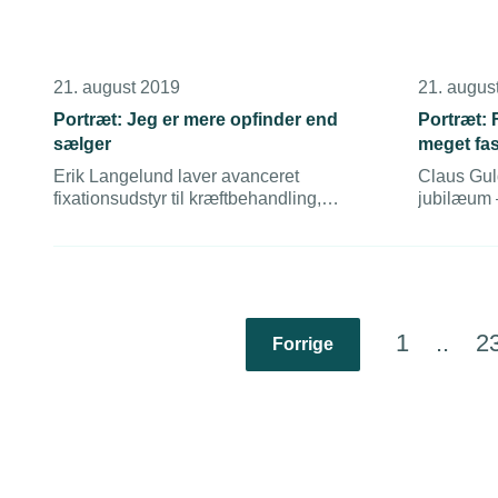
21. august 2019
21. augus
Portræt: Jeg er mere opfinder end
Portræt:
sælger
meget fa
Erik Langelund laver avanceret
Claus Gul
fixationsudstyr til kræftbehandling,
jubilæum 
reparerer de lokale landbrugsmaskiner
Værktøjsm
eller leverer dele til rumfartsbranchen.
og første 
Ribe i 199
1
..
2
Forrige