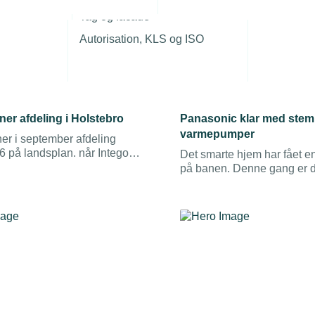
r
Tag og facade
Autorisation, KLS og ISO
t 2019
29. august 2019
ner afdeling i Holstebro
Panasonic klar med ste
varmepumper
er i september afdeling
 på landsplan. når Intego
Det smarte hjem har fået en
i september slår dørene op for
på banen. Denne gang er d
g.
stemmestyring af varmepu
kan brugeren med simple
kontrollere indeklimaet i sin