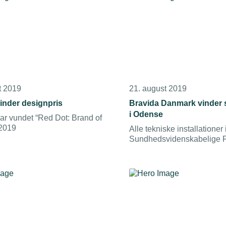
t 2019
21. august 2019
nder designpris
Bravida Danmark vinder s
i Odense
 vundet “Red Dot: Brand of
 2019
Alle tekniske installationer 
Sundhedsvidenskabelige Fa
Odense skal udføres af Bra
Ordresummen beløber sig t
millioner kroner.