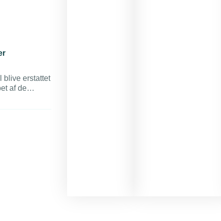
er
 blive erstattet
et af de
eringen i en
yse.