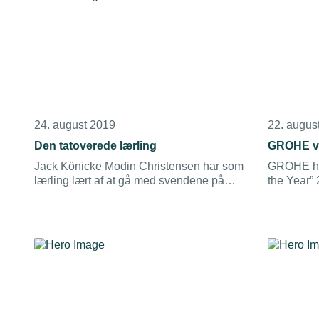
24. august 2019
22. augus
Den tatoverede lærling
GROHE vi
Jack Könicke Modin Christensen har som
GROHE har
lærling lært af at gå med svendene på
the Year”
Novo Nordisk og skulle leve op til
medico-industriens høje krav.