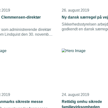
t 2019
26. august 2019
 Clemmensen-direktør
Ny dansk særregel på vej
Sikkerhedsstyrelsen arbejde
godkendt en dansk særrege
r som administrerende direktør
gøre det simpelt at lave mi
om Lindquist den 30. november
af eksisterende installatio
øyrup & Clemmensen.
t 2019
24. august 2019
nmarks sikreste messe
Rettidig omhu sikrede
familievirksomheden