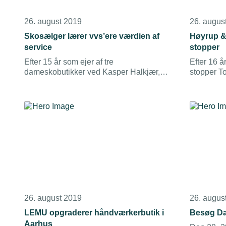
26. august 2019
26. augus
Skosælger lærer vvs’ere værdien af
Høyrup &
service
stopper
Efter 15 år som ejer af tre
Efter 16 å
dameskobutikker ved Kasper Halkjær,
stopper T
hvordan man får kunder til at gå fra
2019 i H
butikken med et smil. Det har han taget
med ud på byggepladserne, hvor han nu
er projektleder.
26. august 2019
26. augus
LEMU opgraderer håndværkerbutik i
Besøg Da
Aarhus