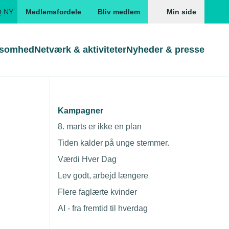
Q NY
Medlemsfordele
Bliv medlem
Min side
ksomhed
Netværk & aktiviteter
Nyheder & presse
Genveje
Genveje
serne
Kampagner
Gå direkte til
Gå direkte til
EUD
8. marts er ikke en plan
Skabeloner og kontrakter
Skabeloner
ddannelser
Tiden kalder på unge stemmer.
Beregn opsigelsesvarsel
TEKNIQ app
Værdi Hver Dag
Søg
nde uddannelser
Lev godt, arbejd længere
nelse og tilskud
Flere faglærte kvinder
ngsmateriale
AI - fra fremtid til hverdag
Nyhedsbrev
Presse