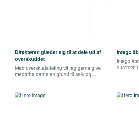
Administrative byrde
Arbejdsmiljø
Personaleledelse
Juridiske tvister
01. september 2019
30. augus
Direktøren glæder sig til at dele ud af
Intego åb
overskuddet
Intego åbn
nummer 16
Med overskudsdeling vil jeg gerne give
Holstebro 
medarbejderne en grund til selv og
første gan
sammen med kollegerne at blive bedre
og mere effektive. Det siger direktør
Torben Smidstrup, SteelXperts