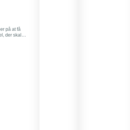
r på at få
l, der skal
ndre udvidelser
ner.