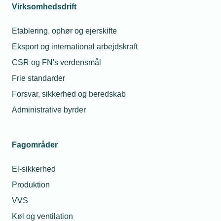
Virksomhedsdrift
Viden, netværk og
4
Etablering, ophør og ejerskifte
kompetenceudvikling
Eksport og international arbejdskraft
Få adgang til faglig sparring, styrket
CSR og FN's verdensmål
personligt netværk og brancherelevant
viden gennem vores netværk. Hvis du
Frie standarder
ønsker det, kan du ligeledes være med i en
Forsvar, sikkerhed og beredskab
af vores lokalforeninger. Deltag i webinarer,
Administrative byrder
online-kurser og faglige arrangementer, og
få adgang til alle vores
beregningsværktøjer, statistikker,
Fagområder
brancheanalyser, skabeloner og TEKNIQ
app’en med video-vejledninger og
El-sikkerhed
værktøjer til dimensionering. Vi tilbyder
også branchetilpassede lederuddannelser,
Produktion
der styrker dine kompetencer.
Se vores
VVS
netværk.
Køl og ventilation