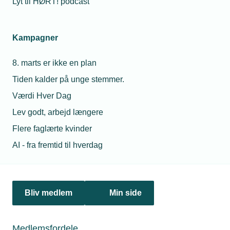
Lyt til HØRT! podcast
Netværk & aktiviteter
Kampagner
Nyheder
8. marts er ikke en plan
Politik & analyse
Tiden kalder på unge stemmer.
Om TEKNIQ
Værdi Hver Dag
Lev godt, arbejd længere
Flere faglærte kvinder
Juridiske henvendelser
AI - fra fremtid til hverdag
jura@tekniq.dk
Øvrige henvendelser
tekniq@tekniq.dk
Bliv medlem
Min side
Telefon:
43436000
Mandag til torsdag fra kl. 8:00 til 16:00
Medlemsfordele