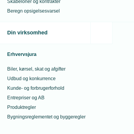
Skabeloner og kontrakter
sundhedssikring på konkurrencedygtige
Beregn opsigelsesvarsel
vilkår.
Din virksomhed
Politisk indflydelse og
3
interessevaretagelse
Erhvervsjura
Som medlem får din virksomhed en stemme
overfor politikerne på Christiansborg. Vi
Biler, kørsel, skat og afgifter
arbejder for at sikre indflydelse på vigtige
emner som arbejdskraft, udbud, regler,
Udbud og konkurrence
eksportforhold og erhvervslivets generelle
Kunde- og forbrugerforhold
rammevilkår. Ved at deltage som censor,
Entrepriser og AB
skuemester eller repræsentant på skoler og
akademier får du desuden indblik og
Produktregler
indflydelse på uddannelserne. Se vores
Bygningsreglementet og byggeregler
seneste
dagsordener og forslag
.