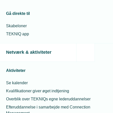
Gå direkte til
FORVENTET ÅRLIGT KONTINGENT*
7.640 kr.
Skabeloner
TEKNIQ app
Antal ansatte
Netværk & aktiviteter
Vælg eller indtast et tal mellem 1 og 100.
Barselsfond (0,38%)
Lokalforening
✓
✓
Aktiviteter
Antal ansatte
4
Lønsum
1.760.000 kr.
(4 × 440.000 kr.)
Se kalender
*Den viste pris er et estimat og kan variere fra den endelige pris; den er
Kvalifikationer giver øget indtjening
vejledende og baseret på forudsætningerne i denne komponent.
Overblik over TEKNIQs egne lederuddannelser
Efteruddannelse i samarbejde med Connection