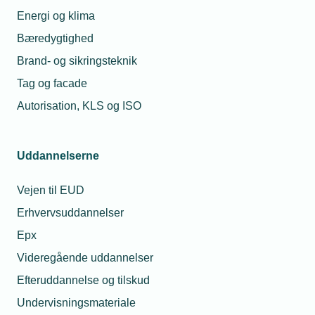
Energi og klima
Bæredygtighed
Synlige fordele og kontante
5
besparelser
Brand- og sikringsteknik
Som erhvervsmedlem får du adgang til
Tag og facade
TEKNIQ Barsel
. Du har ret til at benytte
Autorisation, KLS og ISO
TEKNIQs logo i din markedsføring, fx på
servicevogne og hjemmeside, og derudover
tilbyder vi rabatter på forsikringer og andre
Uddannelserne
ydelser, der giver dig kontante besparelser.
Se vores
medlemsfordele
.
Vejen til EUD
Erhvervsuddannelser
Epx
Videregående uddannelser
Sammenlign vores medlemskaber
nedenfor
Efteruddannelse og tilskud
Undervisningsmateriale
Beregn dit årlige medlemskab – Digital