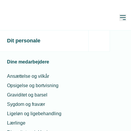
Åbn
Hjem
Erhvervsmedlemskab
Dit personale
Dine medarbejdere
Med et erhvervsmedlemskab får du
fuld adgang til både digitale og fysiske
Ansættelse og vilkår
netværk, rådgivning om jura,
Opsigelse og bortvisning
arbejdsmiljø og tekniske spørgsmål.
Graviditet og barsel
Sygdom og fravær
Ligeløn og ligebehandling
5 gode grunde til at blive
Lærlinge
erhvervsmedlem