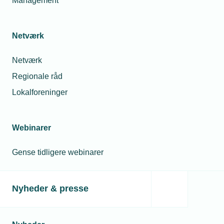
Management
Ønsker du at blive erhvervsmedlem?
Netværk
Netværk
Regionale råd
Lokalforeninger
Webinarer
Bliv medlem på linket nedenfor eller kontakt os og få
Gense tidligere webinarer
en snak om mulighederne for din virksomhed.
Bliv erhvervsmedlem
Nyheder & presse