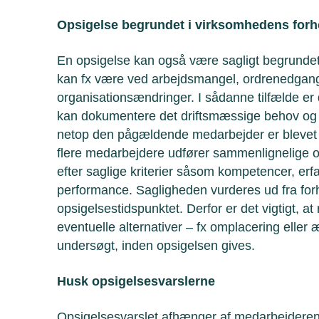
Opsigelse begrundet i virksomhedens forh
En opsigelse kan også være sagligt begrundet
kan fx være ved arbejdsmangel, ordrenedgang,
organisationsændringer. I sådanne tilfælde er
kan dokumentere det driftsmæssige behov og s
netop den pågældende medarbejder er blevet ud
flere medarbejdere udfører sammenlignelige 
efter saglige kriterier såsom kompetencer, erfar
performance. Sagligheden vurderes ud fra fo
opsigelsestidspunktet. Derfor er det vigtigt, at
eventuelle alternativer – fx omplacering elle
undersøgt, inden opsigelsen gives.
Husk opsigelsesvarslerne
Opsigelsesvarslet afhænger af medarbejderen