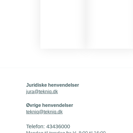
Juridiske henvendelser
jura@tekniq.dk
Øvrige henvendelser
tekniq@tekniq.dk
Telefon:
43436000