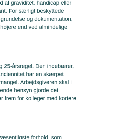
 af graviditet, handicap eller
ant. For særligt beskyttede
egrundelse og dokumentation,
højere end ved almindelige
 25-årsregel. Den indebærer,
nciennitet har en skærpet
mangel. Arbejdsgiveren skal i
rende hensyn gjorde det
 frem for kolleger med kortere
s
væsentligste forhold, som