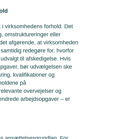
old
 i virksomhedens forhold. Det
 omstruktureringer eller
 det afgørende, at virksomheden
amtidig redegøre for, hvorfor
valgt til afskedigelse. Hvis
opgaver, bør udvælgelsen ske
ing, kvalifikationer og
rholdene på
 relevante overvejelser og
r ændrede arbejdsopgaver – er
s ansættelsesgrundlag. For