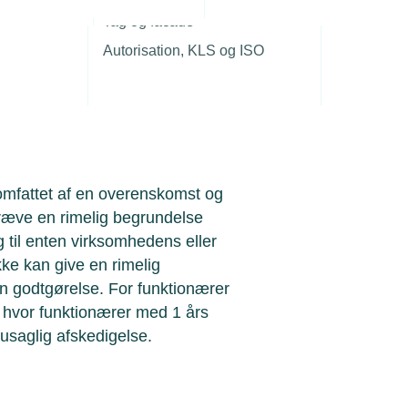
r
kumentere, at beslutningen hviler
Tag og facade
elevante forhold er vurderet, før
Autorisation, KLS og ISO
omfattet af en overenskomst og
ræve en rimelig begrundelse
 til enten virksomhedens eller
ke kan give en rimelig
n godtgørelse. For funktionærer
, hvor funktionærer med 1 års
usaglig afskedigelse.