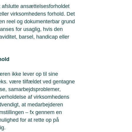
 afslutte ansættelsesforholdet
eller virksomhedens forhold. Det
e en reel og dokumenterbar grund
 anses for usaglig, hvis den
viditet, barsel, handicap eller
hold
en ikke lever op til sine
.eks. være tilfældet ved gentagne
else, samarbejdsproblemer,
verholdelse af virksomhedens
nødvendigt, at medarbejderen
mstillingen – fx gennem en
mulighed for at rette op på
ig.