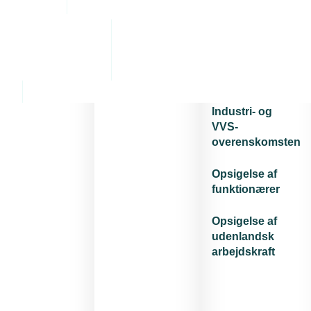
Vejledning
Opsigelse af
om saglig
elektrikere
opsigelse af
medarbejdere
Opsigelse af
vvs'ere
Opsigelse efter
Industri- og
VVS-
overenskomsten
Opsigelse af
funktionærer
Opsigelse af
udenlandsk
arbejdskraft