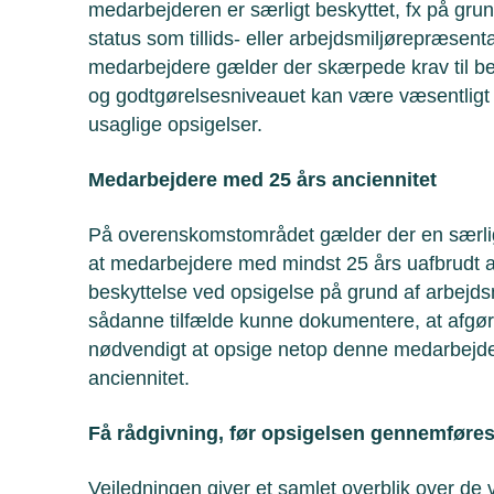
medarbejderen er særligt beskyttet, fx på grund
status som tillids- eller arbejdsmiljørepræsent
medarbejdere gælder der skærpede krav til b
og godtgørelsesniveauet kan være væsentligt 
usaglige opsigelser.
Medarbejdere med 25 års anciennitet
På overenskomstområdet gælder der en særlig
at medarbejdere med mindst 25 års uafbrudt a
beskyttelse ved opsigelse på grund af arbejds
sådanne tilfælde kunne dokumentere, at afgø
nødvendigt at opsige netop denne medarbejder
anciennitet.
Få rådgivning, før opsigelsen gennemføre
Vejledningen giver et samlet overblik over de 