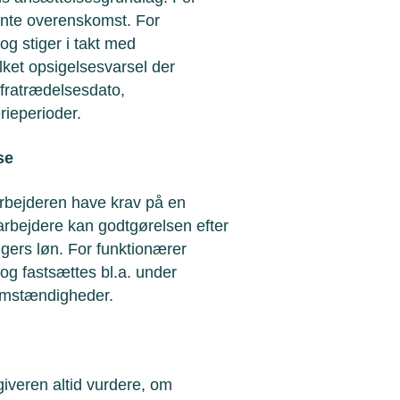
vante overenskomst. For
og stiger i takt med
ilket opsigelsesvarsel der
 fratrædelsesdato,
rieperioder.
se
rbejderen have krav på en
bejdere kan godtgørelsen efter
ugers løn. For funktionærer
og fastsættes bl.a. under
 omstændigheder.
iveren altid vurdere, om