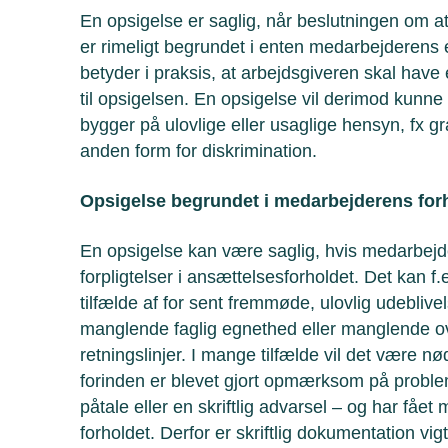
En opsigelse er saglig, når beslutningen om at
er rimeligt begrundet i enten medarbejderens 
betyder i praksis, at arbejdsgiveren skal hav
til opsigelsen. En opsigelse vil derimod kunne
bygger på ulovlige eller usaglige hensyn, fx gra
anden form for diskrimination.
Opsigelse begrundet i medarbejderens for
En opsigelse kan være saglig, hvis medarbejder
forpligtelser i ansættelsesforholdet. Det kan f
tilfælde af for sent fremmøde, ulovlig udebliv
manglende faglig egnethed eller manglende o
retningslinjer. I mange tilfælde vil det være 
forinden er blevet gjort opmærksom på proble
påtale eller en skriftlig advarsel – og har fået 
forholdet. Derfor er skriftlig dokumentation vigt