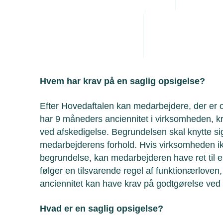
Administrative byrde
forhold. Arbejdsgiveren skal kunne do
Arbejdsmiljø
på et reelt og sagligt grundlag, og at r
Personaleledelse
opsigelsen gennemføres.
Juridiske tvister
Hvem har krav på en saglig opsigelse?
Efter Hovedaftalen kan medarbejdere, der er 
har 9 måneders anciennitet i virksomheden, k
ved afskedigelse. Begrundelsen skal knytte sig
medarbejderens forhold. Hvis virksomheden ik
begrundelse, kan medarbejderen have ret til e
følger en tilsvarende regel af funktionærloven
anciennitet kan have krav på godtgørelse ved 
Hvad er en saglig opsigelse?