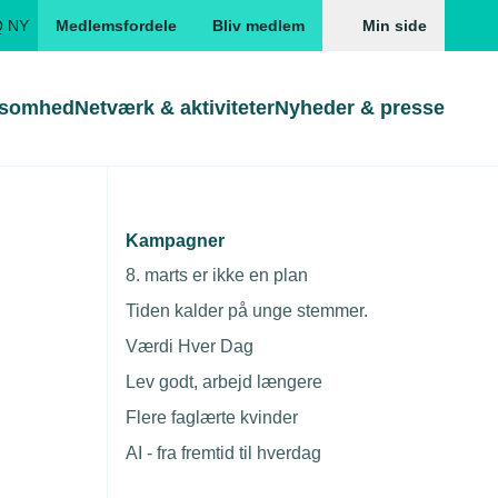
Q NY
Medlemsfordele
Bliv medlem
Min side
ksomhed
Netværk & aktiviteter
Nyheder & presse
Genveje
Genveje
serne
Kampagner
Gå direkte til
Gå direkte til
EUD
8. marts er ikke en plan
dere
Skabeloner og kontrakter
Skabeloner
ddannelser
Tiden kalder på unge stemmer.
Beregn opsigelsesvarsel
TEKNIQ app
Værdi Hver Dag
nde uddannelser
Lev godt, arbejd længere
nelse og tilskud
Flere faglærte kvinder
Vejledning
Gå direkte til:
ngsmateriale
AI - fra fremtid til hverdag