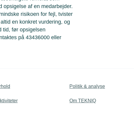
opsigelse af en medarbejder.
ndske risikoen for fejl, tvister
ltid en konkret vurdering, og
tid, før opsigelsen
taktes på 43436000 eller
rhold
Politik & analyse
tiviteter
Om TEKNIQ