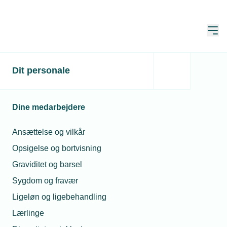
Åbn
Hjem
Vvs-montører ansat på
Dit personale
andre vilkår
Dine medarbejdere
Opdateret:
21. okt. 2021
Ansættelse og vilkår
Opsigelse og bortvisning
På VVS-området er der mulighed for at
Graviditet og barsel
ansætte montører på
Sygdom og fravær
funktionærlignende vilkår på individuelt
niveau.
Ligeløn og ligebehandling
Lærlinge
Aftalen om løn fremgår af overenskomstens Punkt