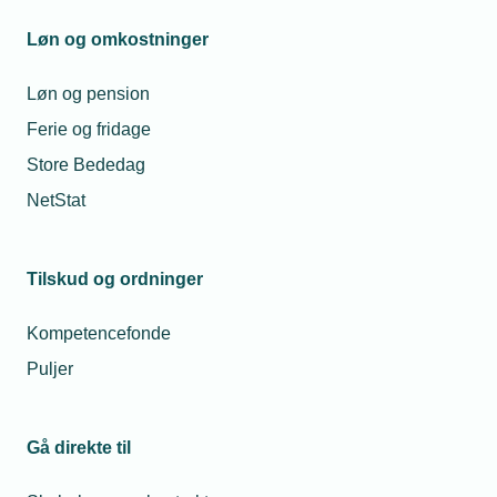
Løn og omkostninger
Løn og pension
Ferie og fridage
Store Bededag
NetStat
Jura
TEKNIQ
Telefon:
Tlf. 43 43 60 00
Tilskud og ordninger
E-mail:
jura@tekniq.dk
Kompetencefonde
Puljer
Gå direkte til