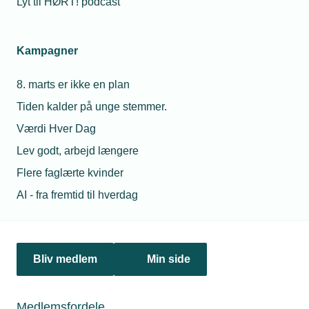
Lyt til HØRT! podcast
Netværk & aktiviteter
Kampagner
Nyheder
8. marts er ikke en plan
Politik & analyse
Tiden kalder på unge stemmer.
Om TEKNIQ
Værdi Hver Dag
Lev godt, arbejd længere
Flere faglærte kvinder
Juridiske henvendelser
AI - fra fremtid til hverdag
jura@tekniq.dk
Øvrige henvendelser
tekniq@tekniq.dk
Bliv medlem
Min side
Telefon:
43436000
Mandag til torsdag fra kl. 8:00 til 16:00
Medlemsfordele