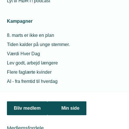
Lyt til HØRT! podcast
Netværk & aktiviteter
Kampagner
Nyheder
8. marts er ikke en plan
Politik & analyse
Tiden kalder på unge stemmer.
Om TEKNIQ
Værdi Hver Dag
Lev godt, arbejd længere
Flere faglærte kvinder
Juridiske henvendelser
AI - fra fremtid til hverdag
jura@tekniq.dk
Øvrige henvendelser
tekniq@tekniq.dk
Bliv medlem
Min side
Telefon:
43436000
Mandag til torsdag fra kl. 8:00 til 16:00
Medlemsfordele