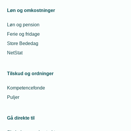
videre.
Løn og omkostninger
Telefon:
43 43 60 00
Løn og pension
Mandag til torsdag fra kl. 08:00 til 16:00
Fredag fra kl. 08:00 til 15:00
Ferie og fridage
tekniq@tekniq.dk
Store Bededag
NetStat
Tilskud og ordninger
Kompetencefonde
Puljer
Gå direkte til