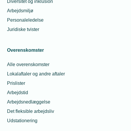
Diversitet og inklusion
Arbejdsmiljø
Husk mig
Personaleledelse
Juridiske tvister
Glemt adgangskode
Log ind
Overenskomster
Alle overenskomster
Lokalaftaler og andre aftaler
Har du spørgsmål til din
Prislister
brugerprofil?
Arbejdstid
Arbejdsnedlæggelse
Du er altid velkommen til at kontakte
Det fleksible arbejdsliv
os.
Udstationering
Så sørger vi for at hjælpe dig godt