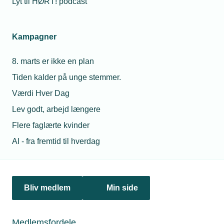
Lyt til HØRT! podcast
Netværk & aktiviteter
Kampagner
Nyheder
8. marts er ikke en plan
Politik & analyse
Tiden kalder på unge stemmer.
Om TEKNIQ
Værdi Hver Dag
Lev godt, arbejd længere
Flere faglærte kvinder
Juridiske henvendelser
AI - fra fremtid til hverdag
jura@tekniq.dk
Øvrige henvendelser
tekniq@tekniq.dk
Bliv medlem
Min side
Telefon:
43436000
Mandag til torsdag fra kl. 8:00 til 16:00
Medlemsfordele