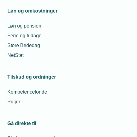
Mandag til torsdag fra kl. 08:00 til 16:00
Fredag fra kl. 08:00 til 15:00
Løn og omkostninger
tekniq@tekniq.dk
Løn og pension
Ferie og fridage
Store Bededag
NetStat
Tilskud og ordninger
Kompetencefonde
Puljer
Gå direkte til