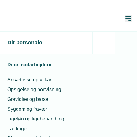
Åbn
Hjem
Dit personale
Du skal være logget ind
Denne side er kun for medlemmer, og du skal derfor
Dine medarbejdere
være logget ind for at se den.
Ansættelse og vilkår
Endnu ikke bruger?
Opret brugerprofil
Opsigelse og bortvisning
Graviditet og barsel
Sygdom og fravær
E-mail*
Ligeløn og ligebehandling
Lærlinge
Husk mine oplysninger