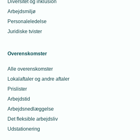
Diversitet og inklusion
Arbejdsmiljø
Glemt adgangskode
Log ind
Personaleledelse
Juridiske tvister
Overenskomster
Har du spørgsmål til din
Alle overenskomster
brugerprofil?
Lokalaftaler og andre aftaler
Prislister
Du er altid velkommen til at kontakte
Arbejdstid
os.
Arbejdsnedlæggelse
Så sørger vi for at hjælpe dig godt
Det fleksible arbejdsliv
videre.
Telefon:
43 43 60 00
Udstationering