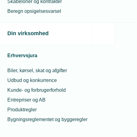
hvordan du tilgår webinaret.
Skabeloner og kontrakter
Beregn opsigelsesvarsel
Den Grønne Skole
Din virksomhed
afholdes også på
følgende dage:
Erhvervsjura
Webinarer og online kurser
Biler, kørsel, skat og afgifter
Den Grønne Skole: Lær at lave en
Udbud og konkurrence
bæredygtighedsrapport i Valified
Kunde- og forbrugerforhold
Den Grønne Skole er for virksomheder, som ikke har
Entrepriser og AB
en bæredygtighedsrapport, men gerne vil i gang.
Produktregler
Bygningsreglementet og byggeregler
Kun for medlemmer