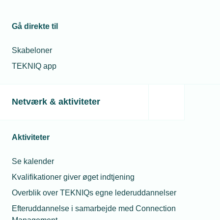
Vis aktivitet
Gå direkte til
Skabeloner
TEKNIQ app
Arrangementsinformation
Privatlivspolitik
Netværk & aktiviteter
Dato
Når du deltager på Lederuddannelsen eller
øvrige kurser, konferencer og
Start
arrangementer udbudt af TEKNIQ
18.
Aktiviteter
Arbejdsgiverne, behandler vi
december
personoplysninger om dig.
2024
Se kalender
-
Kl.
Kvalifikationer giver øget indtjening
Se privatlivspolitik
08.00
Overblik over TEKNIQs egne lederuddannelser
Slut
Efteruddannelse i samarbejde med Connection
18.