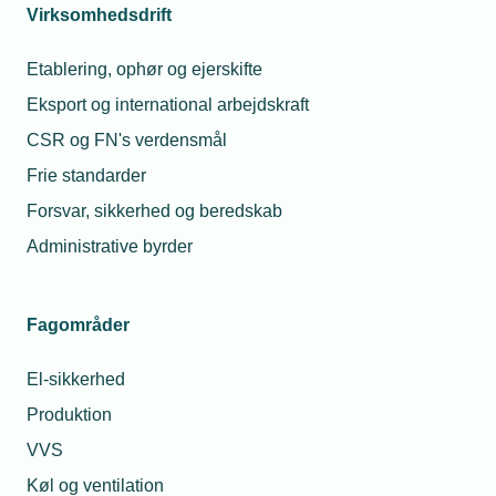
Arrangementet er afholdt
Virksomhedsdrift
19. februar 2025
Online - Microsoft Teams
Etablering, ophør og ejerskifte
Eksport og international arbejdskraft
Vis aktivitet
CSR og FN's verdensmål
Frie standarder
Forsvar, sikkerhed og beredskab
Webinarer og online kurser
Administrative byrder
Den Grønne Skole: Lær at lave en
bæredygtighedsrapport i Valified
Den Grønne Skole er for virksomheder, som ikke har
Fagområder
en bæredygtighedsrapport, men gerne vil i gang.
El-sikkerhed
Kun for medlemmer
Produktion
VVS
Arrangementet er afholdt
Køl og ventilation
21. januar 2025