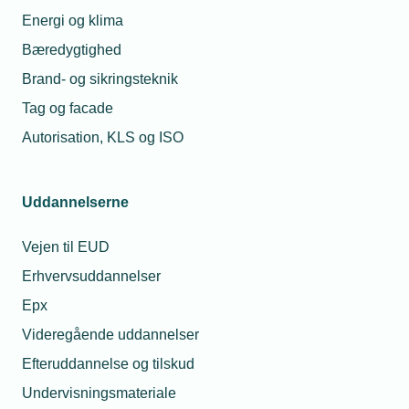
Energi og klima
Online - Microsoft Teams
Bæredygtighed
Vis aktivitet
Brand- og sikringsteknik
Tag og facade
Autorisation, KLS og ISO
Webinarer og online kurser
Den Grønne Skole: Lær at lave en
bæredygtighedsrapport i Valified
Uddannelserne
Den Grønne Skole er for virksomheder, som ikke har
Vejen til EUD
en bæredygtighedsrapport, men gerne vil i gang.
Erhvervsuddannelser
Epx
Kun for medlemmer
Videregående uddannelser
Arrangementet er afholdt
Efteruddannelse og tilskud
27. november 2024
Undervisningsmateriale
Online - Microsoft Teams