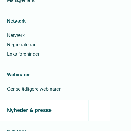
Management
december
2024
-
Kl.
Netværk
09.00
Netværk
Tilmeldingsfrist
16.
Regionale råd
december
Lokalforeninger
2024
Afmeldingsfrist
18.
Webinarer
december
2024
Gense tidligere webinarer
Lokation
Nyheder & presse
Online
-
Microsoft