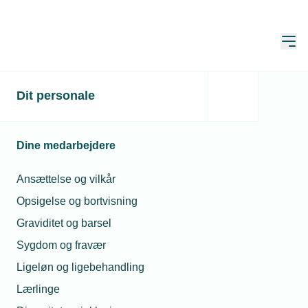
Åbn
Hjem
Dit personale
Den Grønne Skole: Lær
at lave en
Dine medarbejdere
bæredygtighedsrapport i
Valified
Ansættelse og vilkår
Opsigelse og bortvisning
Graviditet og barsel
Kun for medlemmer
Sygdom og fravær
Den Grønne Skole er for virksomheder,
Ligeløn og ligebehandling
som ikke har en
Lærlinge
bæredygtighedsrapport, men gerne vil i