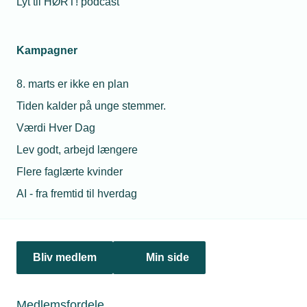
Lyt til HØRT! podcast
Netværk & aktiviteter
Kampagner
Nyheder
8. marts er ikke en plan
Politik & analyse
Tiden kalder på unge stemmer.
Om TEKNIQ
Værdi Hver Dag
Lev godt, arbejd længere
Flere faglærte kvinder
Juridiske henvendelser
AI - fra fremtid til hverdag
jura@tekniq.dk
Øvrige henvendelser
tekniq@tekniq.dk
Bliv medlem
Min side
Telefon:
43436000
Mandag til torsdag fra kl. 8:00 til 16:00
Medlemsfordele