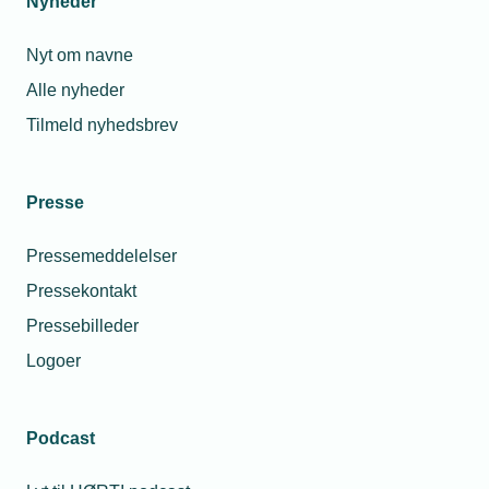
Nyheder
Teams
Nyt om navne
Pris
Alle nyheder
Medlemspris
0
Tilmeld nyhedsbrev
Kr.
Arrangementet
er afholdt
Presse
Pressemeddelelser
Pressekontakt
Pressebilleder
Logoer
Podcast
Personaleforhold