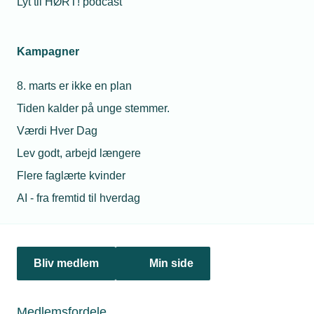
Lyt til HØRT! podcast
Netværk & aktiviteter
Kampagner
Nyheder
8. marts er ikke en plan
Politik & analyse
Tiden kalder på unge stemmer.
Om TEKNIQ
Værdi Hver Dag
Lev godt, arbejd længere
Flere faglærte kvinder
Juridiske henvendelser
AI - fra fremtid til hverdag
jura@tekniq.dk
Øvrige henvendelser
tekniq@tekniq.dk
Bliv medlem
Min side
Telefon:
43436000
Mandag til torsdag fra kl. 8:00 til 16:00
Medlemsfordele