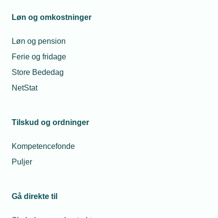
Mandag til torsdag fra kl. 08:00 til 16:00
Fredag fra kl. 08:00 til 15:00
Løn og omkostninger
tekniq@tekniq.dk
Løn og pension
Ferie og fridage
Store Bededag
NetStat
Tilskud og ordninger
Kompetencefonde
Puljer
Gå direkte til