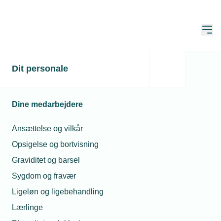
Åbn
Hjem
Dit personale
Du skal være logget ind
Denne side er kun for medlemmer, og du skal derfor
Dine medarbejdere
være logget ind for at se den.
Ansættelse og vilkår
Endnu ikke bruger?
Opret brugerprofil
Opsigelse og bortvisning
Graviditet og barsel
Sygdom og fravær
E-mail*
Ligeløn og ligebehandling
Lærlinge
Husk mine oplysninger