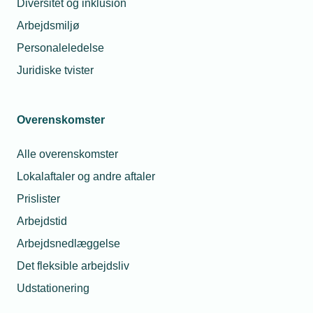
Diversitet og inklusion
Arbejdsmiljø
Glemt adgangskode
Log ind
Personaleledelse
Juridiske tvister
Overenskomster
Har du spørgsmål til din
Alle overenskomster
brugerprofil?
Lokalaftaler og andre aftaler
Prislister
Du er altid velkommen til at kontakte
Arbejdstid
os.
Arbejdsnedlæggelse
Så sørger vi for at hjælpe dig godt
Det fleksible arbejdsliv
videre.
Telefon:
43 43 60 00
Udstationering