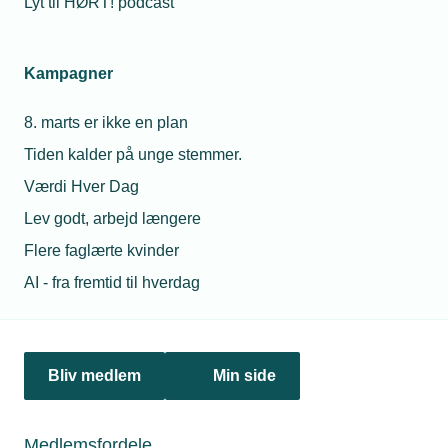
Lyt til HØRT! podcast
Netværk & aktiviteter
Kampagner
Nyheder
8. marts er ikke en plan
Politik & analyse
Tiden kalder på unge stemmer.
Om TEKNIQ
Værdi Hver Dag
Lev godt, arbejd længere
Flere faglærte kvinder
Juridiske henvendelser
AI - fra fremtid til hverdag
jura@tekniq.dk
Øvrige henvendelser
tekniq@tekniq.dk
Bliv medlem
Min side
Telefon:
43436000
Mandag til torsdag fra kl. 8:00 til 16:00
Medlemsfordele