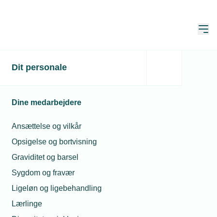
Åbn
Hjem
Dit personale
Du skal være logget ind
Denne side er kun for medlemmer, og du skal derfor
Dine medarbejdere
være logget ind for at se den.
Ansættelse og vilkår
Endnu ikke bruger?
Opret brugerprofil
Opsigelse og bortvisning
Graviditet og barsel
Sygdom og fravær
E-mail*
Ligeløn og ligebehandling
Lærlinge
Husk mine oplysninger