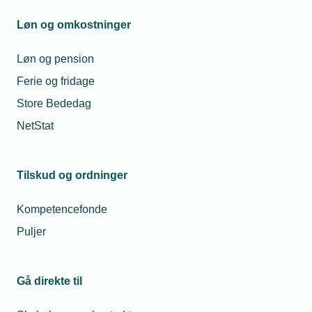
Mandag til torsdag fra kl. 08:00 til 16:00
Fredag fra kl. 08:00 til 15:00
Løn og omkostninger
tekniq@tekniq.dk
Løn og pension
Ferie og fridage
Store Bededag
NetStat
Tilskud og ordninger
Kompetencefonde
Puljer
Gå direkte til