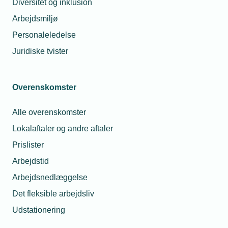
Diversitet og inklusion
Arbejdsmiljø
Glemt adgangskode
Log ind
Personaleledelse
Juridiske tvister
Overenskomster
Har du spørgsmål til din
Alle overenskomster
brugerprofil?
Lokalaftaler og andre aftaler
Prislister
Du er altid velkommen til at kontakte
Arbejdstid
os.
Arbejdsnedlæggelse
Så sørger vi for at hjælpe dig godt
Det fleksible arbejdsliv
videre.
Telefon:
43 43 60 00
Udstationering