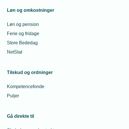
Mandag til torsdag fra kl. 08:00 til 16:00
Fredag fra kl. 08:00 til 15:00
Løn og omkostninger
tekniq@tekniq.dk
Løn og pension
Ferie og fridage
Store Bededag
NetStat
Tilskud og ordninger
Kompetencefonde
Puljer
Gå direkte til