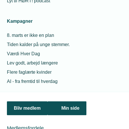
Lyt til HØRT! podcast
Netværk & aktiviteter
Kampagner
Nyheder
8. marts er ikke en plan
Politik & analyse
Tiden kalder på unge stemmer.
Om TEKNIQ
Værdi Hver Dag
Lev godt, arbejd længere
Flere faglærte kvinder
Juridiske henvendelser
AI - fra fremtid til hverdag
jura@tekniq.dk
Øvrige henvendelser
tekniq@tekniq.dk
Bliv medlem
Min side
Telefon:
43436000
Mandag til torsdag fra kl. 8:00 til 16:00
Medlemsfordele