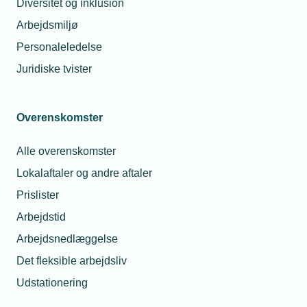
Diversitet og inklusion
Arbejdsmiljø
Glemt adgangskode
Log ind
Personaleledelse
Juridiske tvister
Overenskomster
Har du spørgsmål til din
Alle overenskomster
brugerprofil?
Lokalaftaler og andre aftaler
Prislister
Du er altid velkommen til at kontakte
Arbejdstid
os.
Arbejdsnedlæggelse
Så sørger vi for at hjælpe dig godt
Det fleksible arbejdsliv
videre.
Telefon:
43 43 60 00
Udstationering