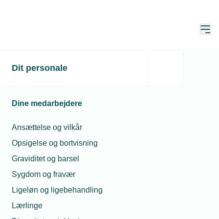
Åbn
Hjem
Dit personale
Du skal være logget ind
Denne side er kun for medlemmer, og du skal derfor
Dine medarbejdere
være logget ind for at se den.
Ansættelse og vilkår
Endnu ikke bruger?
Opret brugerprofil
Opsigelse og bortvisning
Graviditet og barsel
Sygdom og fravær
E-mail*
Ligeløn og ligebehandling
Lærlinge
Husk mine oplysninger