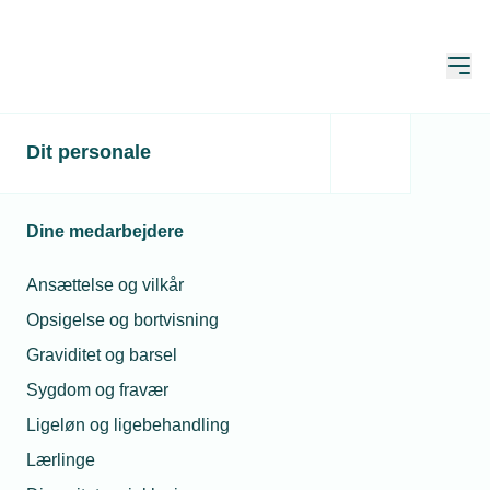
Åbn
Hjem
Dit personale
Du skal være logget ind
Denne side er kun for medlemmer, og du skal derfor
Dine medarbejdere
være logget ind for at se den.
Ansættelse og vilkår
Endnu ikke bruger?
Opret brugerprofil
Opsigelse og bortvisning
Graviditet og barsel
Sygdom og fravær
E-mail*
Ligeløn og ligebehandling
Lærlinge
Husk mine oplysninger