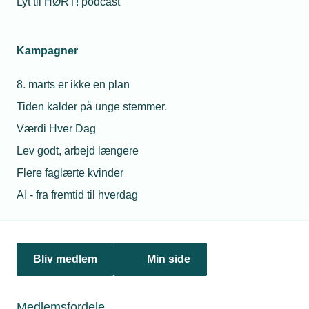
Lyt til HØRT! podcast
Netværk & aktiviteter
Kampagner
Nyheder
8. marts er ikke en plan
Politik & analyse
Tiden kalder på unge stemmer.
Om TEKNIQ
Værdi Hver Dag
Lev godt, arbejd længere
Flere faglærte kvinder
Juridiske henvendelser
AI - fra fremtid til hverdag
jura@tekniq.dk
Øvrige henvendelser
tekniq@tekniq.dk
Bliv medlem
Min side
Telefon:
43436000
Mandag til torsdag fra kl. 8:00 til 16:00
Medlemsfordele