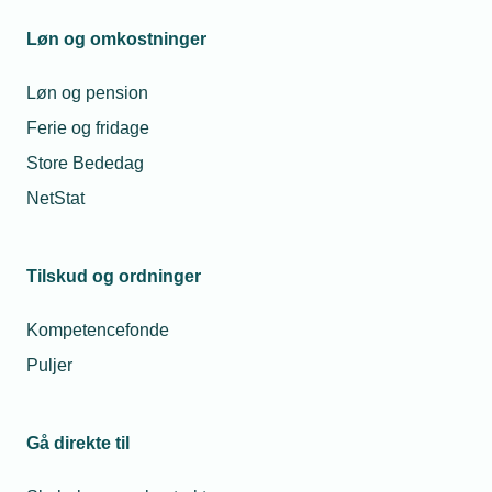
Mandag til torsdag fra kl. 08:00 til 16:00
Fredag fra kl. 08:00 til 15:00
Løn og omkostninger
tekniq@tekniq.dk
Løn og pension
Ferie og fridage
Store Bededag
NetStat
Tilskud og ordninger
Kompetencefonde
Puljer
Gå direkte til