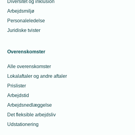
Diversitet og inklusion
Arbejdsmiljø
Glemt adgangskode
Log ind
Personaleledelse
Juridiske tvister
Overenskomster
Har du spørgsmål til din
Alle overenskomster
brugerprofil?
Lokalaftaler og andre aftaler
Prislister
Du er altid velkommen til at kontakte
Arbejdstid
os.
Arbejdsnedlæggelse
Så sørger vi for at hjælpe dig godt
Det fleksible arbejdsliv
videre.
Telefon:
43 43 60 00
Udstationering