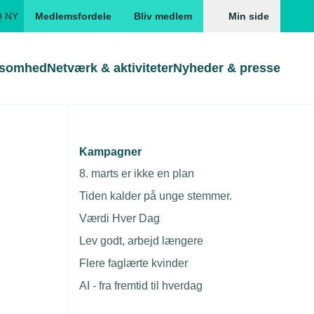
Q NY
Medlemsfordele
Bliv medlem
Min side
ksomhed
Netværk & aktiviteter
Nyheder & presse
Genveje
Genveje
serne
Kampagner
Gå direkte til
Gå direkte til
EUD
8. marts er ikke en plan
Skabeloner og kontrakter
Skabeloner
ddannelser
Tiden kalder på unge stemmer.
Beregn opsigelsesvarsel
TEKNIQ app
Værdi Hver Dag
nde uddannelser
Lev godt, arbejd længere
nelse og tilskud
Flere faglærte kvinder
ngsmateriale
AI - fra fremtid til hverdag