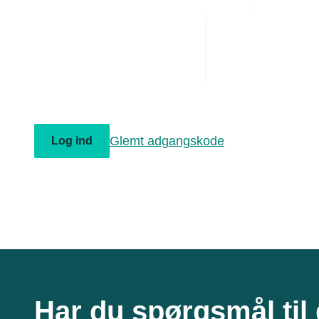
Administrative byrde
Arbejdsmiljø
Personaleledelse
E-mail*
Juridiske tvister
Husk mine oplysninger
Glemt adgangskode
Log ind
Har du spørgsmål til 