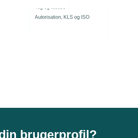
r
Tag og facade
Autorisation, KLS og ISO
din brugerprofil?