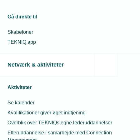
2026
Telefon:
Tlf. 77 42 42 92
-
E-mail:
ast@tekniq.dk
Gå direkte til
Kl.
14.30
Skabeloner
Tilmeldingsfrist
TEKNIQ app
16.
september
2026
Netværk & aktiviteter
Afmeldingsfrist
18.
Aktiviteter
september
2026
Se kalender
Mødearrangør
Kvalifikationer giver øget indtjening
TEKNIQ
Overblik over TEKNIQs egne lederuddannelser
og
Efteruddannelse i samarbejde med Connection
Dansk