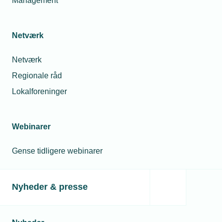
Management
Solcelleforening
Lokation
Netværk
TEKNIQ
Netværk
(Tech
Town
Regionale råd
Odense)
Lokalforeninger
Billedeskærervej
17
5230
Webinarer
Odense
M
Gense tidligere webinarer
Se
på
Nyheder & presse
kort
Pris