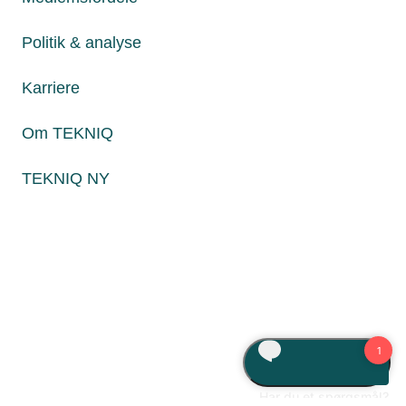
Fredag fra kl. 8:00 til 15:00
Politik & analyse
Karriere
Persondatapolitik
Cookies
Om TEKNIQ
Paul Bergsøes Vej 6, 2600 Glostrup
Billedskærervej 17, 5230 Odense M
TEKNIQ NY
CVR: 45 09 35 22