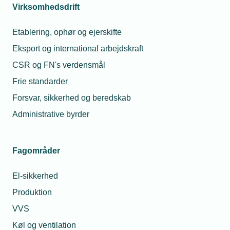
Virksomhedsdrift
Assens kommune erfaringer med solceller. TBC
Etablering, ophør og ejerskifte
Kl. 13.00
Eksport og international arbejdskraft
Kaffe, kage og netværk
CSR og FN's verdensmål
Kl. 13.20
Frie standarder
Aarhus kommunes erfaringer og visioner med
Forsvar, sikkerhed og beredskab
bygningssolceller. TBC
Administrative byrder
Kl. 13.45
Hvordan kommuner kan optimere med energideling
Fagområder
v/ Karsten Feddersen. Chefkonsulent. Energinet.
TBC
El-sikkerhed
Produktion
Kl. 14.15
Afrunding og tak for i dag
v/ Asser Tønnesen,
VVS
TEKNIQ og Birgitte Eskildsen, Dansk
Køl og ventilation