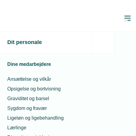
Åbn
Hjem
Dit personale
Fælles temadag: Nye
regler for kommunale
Dine medarbejdere
bygningssolceller
Ansættelse og vilkår
Opsigelse og bortvisning
Graviditet og barsel
Den fælles temadag er arrangeret af Dansk
Sygdom og fravær
Solcelleforening sammen med TEKNIQ og KL.
Ligeløn og ligebehandling
Arrangementet er gratis for medlemmer af Dansk
Lærlinge
Solcelleforening, TEKNIQ og KL. IKKE-medlemmer