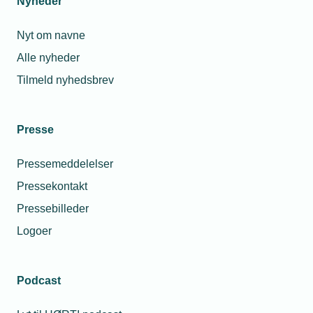
Nyheder
Medlemspris
0
Kr.
Nyt om navne
Ikke
Ikke
Alle nyheder
medlem
tilgængelig
Tilmeld nyhedsbrev
Presse
Pressemeddelelser
Pressekontakt
Pressebilleder
Logoer
Podcast
Personaleforhold