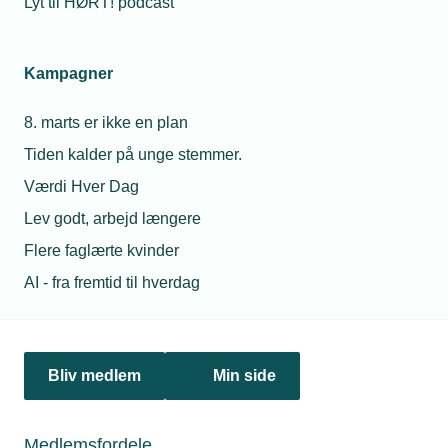
Lyt til HØRT! podcast
Netværk & aktiviteter
Kampagner
Nyheder
8. marts er ikke en plan
Politik & analyse
Tiden kalder på unge stemmer.
Om TEKNIQ
Værdi Hver Dag
Lev godt, arbejd længere
Flere faglærte kvinder
Juridiske henvendelser
AI - fra fremtid til hverdag
jura@tekniq.dk
Øvrige henvendelser
tekniq@tekniq.dk
Bliv medlem
Min side
Telefon:
43436000
Mandag til torsdag fra kl. 8:00 til 16:00
Medlemsfordele