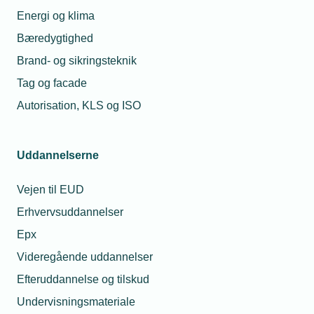
Solcelleforening
Energi og klima
Bæredygtighed
Der tages forbehold for ændringer i programmet.
Brand- og sikringsteknik
Tag og facade
Arrangementsinformation
Kontakt
Privatlivspolitik
Autorisation, KLS og ISO
Dato
Når du deltager i
webinarer,
Start
Uddannelserne
lederuddannelse eller
21.
øvrige arrangementer
september
Vejen til EUD
udbudt af TEKNIQ,
2026
Erhvervsuddannelser
behandler vi
-
personoplysninger om
Kl.
Epx
dig.
09.30
Asser
Videregående uddannelser
Tønnesen
Slut
Se privatlivspolitik
Efteruddannelse og tilskud
Klima- og
21.
energipolitisk
Undervisningsmateriale
september
konsulent