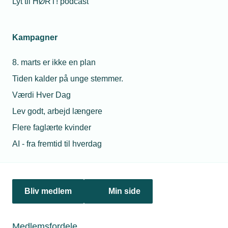
Lyt til HØRT! podcast
Netværk & aktiviteter
Kampagner
Nyheder
8. marts er ikke en plan
Politik & analyse
Tiden kalder på unge stemmer.
Om TEKNIQ
Værdi Hver Dag
Lev godt, arbejd længere
Flere faglærte kvinder
Juridiske henvendelser
AI - fra fremtid til hverdag
jura@tekniq.dk
Øvrige henvendelser
tekniq@tekniq.dk
Bliv medlem
Min side
Telefon:
43436000
Mandag til torsdag fra kl. 8:00 til 16:00
Medlemsfordele