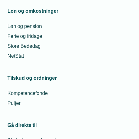
Mandag til torsdag fra kl. 08:00 til 16:00
Fredag fra kl. 08:00 til 15:00
Løn og omkostninger
tekniq@tekniq.dk
Løn og pension
Ferie og fridage
Store Bededag
NetStat
Tilskud og ordninger
Kompetencefonde
Puljer
Gå direkte til