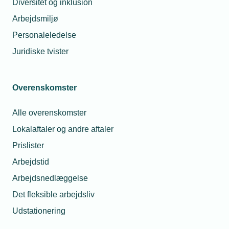
Diversitet og inklusion
Arbejdsmiljø
Glemt adgangskode
Log ind
Personaleledelse
Juridiske tvister
Overenskomster
Har du spørgsmål til din
Alle overenskomster
brugerprofil?
Lokalaftaler og andre aftaler
Prislister
Du er altid velkommen til at kontakte
Arbejdstid
os.
Arbejdsnedlæggelse
Så sørger vi for at hjælpe dig godt
Det fleksible arbejdsliv
videre.
Telefon:
43 43 60 00
Udstationering