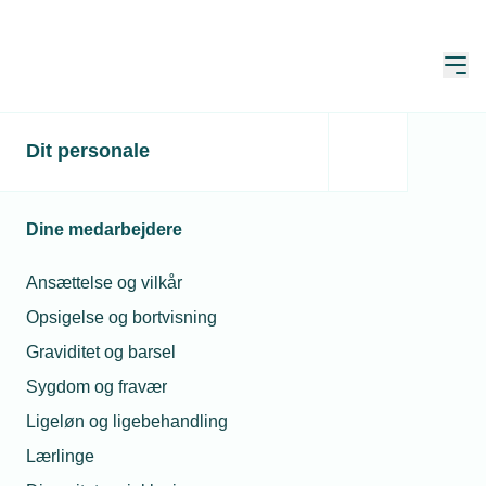
Åbn
Hjem
Dit personale
Du skal være logget ind
Denne side er kun for medlemmer, og du skal derfor
Dine medarbejdere
være logget ind for at se den.
Ansættelse og vilkår
Endnu ikke bruger?
Opret brugerprofil
Opsigelse og bortvisning
Graviditet og barsel
Sygdom og fravær
E-mail*
Ligeløn og ligebehandling
Lærlinge
Husk mine oplysninger