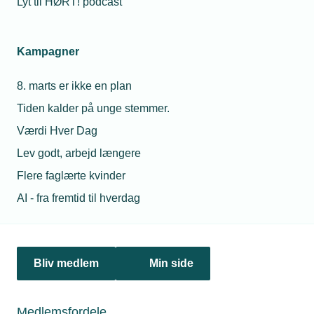
Lyt til HØRT! podcast
Netværk & aktiviteter
Kampagner
Nyheder
8. marts er ikke en plan
Politik & analyse
Tiden kalder på unge stemmer.
Om TEKNIQ
Værdi Hver Dag
Lev godt, arbejd længere
Flere faglærte kvinder
Juridiske henvendelser
AI - fra fremtid til hverdag
jura@tekniq.dk
Øvrige henvendelser
tekniq@tekniq.dk
Bliv medlem
Min side
Telefon:
43436000
Mandag til torsdag fra kl. 8:00 til 16:00
Medlemsfordele