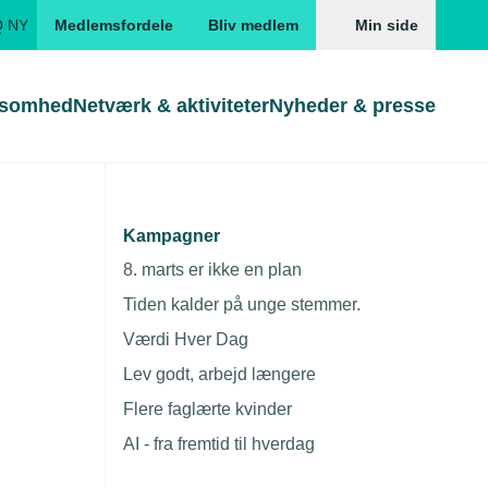
Q NY
Medlemsfordele
Bliv medlem
Min side
ksomhed
Netværk & aktiviteter
Nyheder & presse
Genveje
Genveje
serne
Kampagner
Gå direkte til
Gå direkte til
EUD
8. marts er ikke en plan
Skabeloner og kontrakter
Skabeloner
ddannelser
Tiden kalder på unge stemmer.
Beregn opsigelsesvarsel
TEKNIQ app
Værdi Hver Dag
nde uddannelser
Lev godt, arbejd længere
nelse og tilskud
Flere faglærte kvinder
ngsmateriale
AI - fra fremtid til hverdag
Type