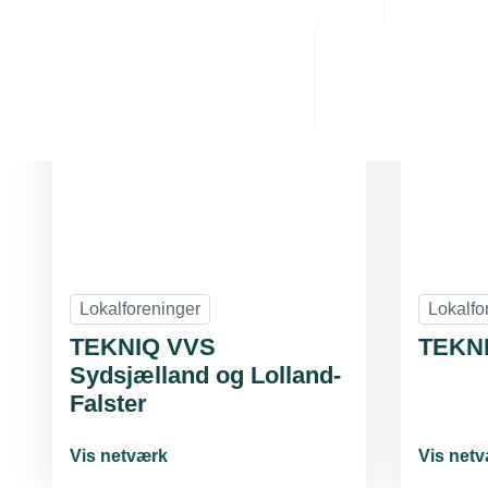
Alle netværk og fælle
Administrative byrde
Arbejdsmiljø
Personaleledelse
Juridiske tvister
Lokalforeninger
Lokalfo
TEKNIQ VVS
TEKNI
Sydsjælland og Lolland-
Falster
Vis netværk
Vis net