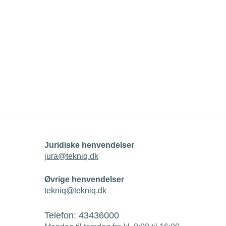
Juridiske henvendelser
jura@tekniq.dk
Øvrige henvendelser
tekniq@tekniq.dk
Telefon:
43436000