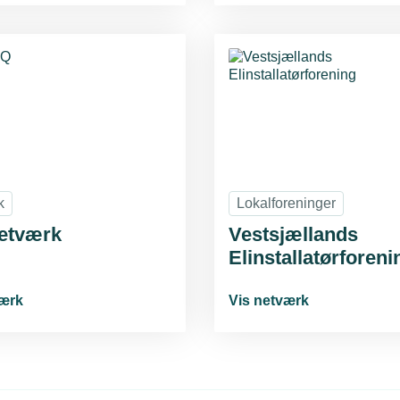
k
Lokalforeninger
netværk
Vestsjællands
Elinstallatørforeni
værk
Vis netværk