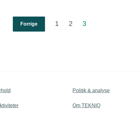
1
2
3
Forrige
rhold
Politik & analyse
tiviteter
Om TEKNIQ