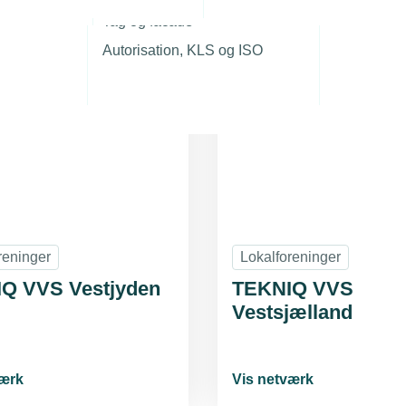
sskaber
r
Tag og facade
Autorisation, KLS og ISO
reninger
Lokalforeninger
Q VVS Vestjyden
TEKNIQ VVS
Vestsjælland
værk
Vis netværk