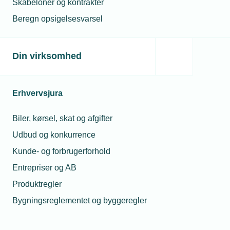
Skabeloner og kontrakter
kommer ud af landets erhvervsuddannelser. Det er
Beregn opsigelsesvarsel
en vigtig gruppe for samfundet, og derfor
øremærker vi en ny million kroner, så vi kan vise
dem det, siger Jess Olsen, formand i
Sydbank
Din virksomhed
Fonden.
Erhvervsjura
Læs mere om samme emne:
Biler, kørsel, skat og afgifter
Lærlinge
Erhvervsskole
Erhvervsuddannelse
Udbud og konkurrence
Kunde- og forbrugerforhold
Entrepriser og AB
Produktregler
Relaterede nyheder
Bygningsreglementet og byggeregler
15. sep. 2022