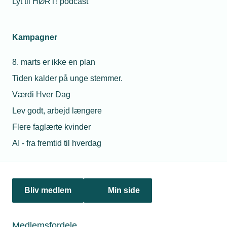
Lyt til HØRT! podcast
Netværk & aktiviteter
Kampagner
Nyheder
8. marts er ikke en plan
Politik & analyse
Tiden kalder på unge stemmer.
Om TEKNIQ
Værdi Hver Dag
Lev godt, arbejd længere
Flere faglærte kvinder
Juridiske henvendelser
AI - fra fremtid til hverdag
jura@tekniq.dk
Øvrige henvendelser
tekniq@tekniq.dk
Bliv medlem
Min side
Telefon:
43436000
Mandag til torsdag fra kl. 8:00 til 16:00
Medlemsfordele