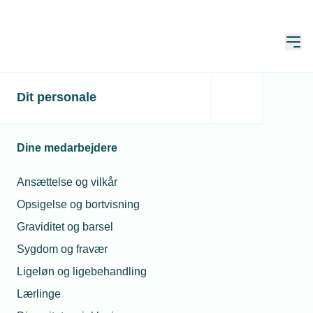
Åbn
Hjem
Dit personale
Bank belønner 70
lærlinge
Dine medarbejdere
Publiceret:
24. nov. 2023
Skrevet af:
Jan Kristensen
Ansættelse og vilkår
Opsigelse og bortvisning
Graviditet og barsel
Sygdom og fravær
Ligeløn og ligebehandling
Lærlinge