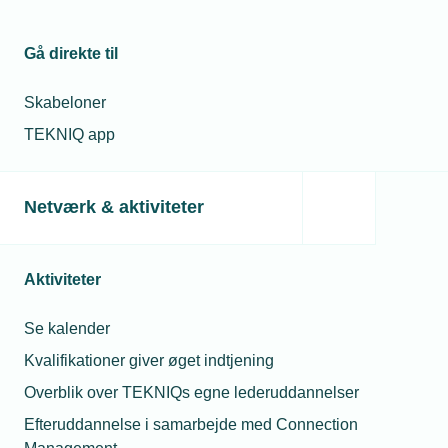
Gå direkte til
Skabeloner
TEKNIQ app
02. maj 2023
Netværk & aktiviteter
Så mange lærlinge skal I ansætte i 2023
Forskudsopgørelserne for 2023 om Lærlinge-AUB vil være
tilgængelige pr. 28 april 2023. Det er en beregning på, hvor
Aktiviteter
mange lærlinge den enkelte virksomhed skal have ansat i
2023. Det koster 27.000 kroner i merbidrag at have en
lærling for lidt.
Se kalender
Kvalifikationer giver øget indtjening
Overblik over TEKNIQs egne lederuddannelser
Efteruddannelse i samarbejde med Connection