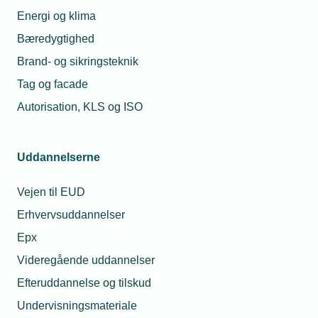
Energi og klima
Bæredygtighed
Brand- og sikringsteknik
Tag og facade
Autorisation, KLS og ISO
Uddannelserne
15. september 2022
Opråb: Erhvervsskolerne skal løftes
Vejen til EUD
TEKNIQ Arbejdsgiverne og en række andre organisationer
Erhvervsuddannelser
er gået sammen om et fælles opråb til politikerne: Der er
Epx
behov for at investere i erhvervsuddannelserne nu, lyder
budskabet.
Videregående uddannelser
Efteruddannelse og tilskud
Undervisningsmateriale