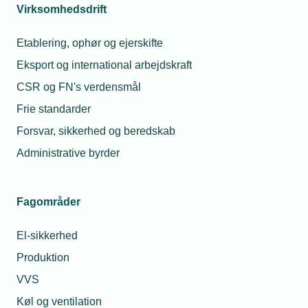
Virksomhedsdrift
Opråb: Erhvervsskolerne skal løftes
Etablering, ophør og ejerskifte
Eksport og international arbejdskraft
02. maj 2023
CSR og FN's verdensmål
Så mange lærlinge skal I ansætte i 2023
Frie standarder
Forsvar, sikkerhed og beredskab
Administrative byrder
09. okt. 2023
Send dine lærlinge en tur til udlandet
Fagområder
El-sikkerhed
Produktion
Relaterede nyheder
VVS
Køl og ventilation