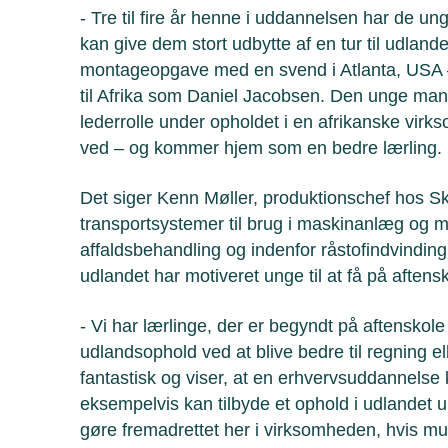
- Tre til fire år henne i uddannelsen har de u
kan give dem stort udbytte af en tur til udlan
montageopgave med en svend i Atlanta, USA –
til Afrika som Daniel Jacobsen. Den unge man
lederrolle under opholdet i en afrikanske virk
ved – og kommer hjem som en bedre lærling.
Det siger Kenn Møller, produktionschef hos Skan
transportsystemer til brug i maskinanlæg og mo
affaldsbehandling og indenfor råstofindvinding
udlandet har motiveret unge til at få på aftens
- Vi har lærlinge, der er begyndt på aftenskole fo
udlandsophold ved at blive bedre til regning e
fantastisk og viser, at en erhvervsuddannelse k
eksempelvis kan tilbyde et ophold i udlandet u
gøre fremadrettet her i virksomheden, hvis mul