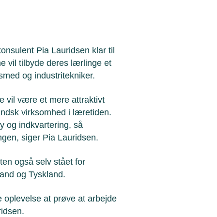
konsulent Pia Lauridsen klar til
 vil tilbyde deres lærlinge et
med og industritekniker.
vil være et mere attraktivt
andsk virksomhed i læretiden.
y og indkvartering, så
ngen, siger Pia Lauridsen.
ten også selv stået for
nland og Tyskland.
 oplevelse at prøve at arbejde
ridsen.