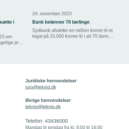
24. november 2023
sætte i
Bank belønner 70 lærlinge
Sydbank afsætter en million kroner til et
legat på 15.000 kroner til i alt 70 danske
023 om
lærlinge over hele landet.
gelige pr.
Lærlingelegaterne blev stiftet sidste år
for at påskønne de unge, der uddanner
elte
sig inden for erhvervsuddannelserne.
 2023. Det
rag at have
Juridiske henvendelser
jura@tekniq.dk
Øvrige henvendelser
tekniq@tekniq.dk
Telefon:
43436000
Mandag til torsdag fra kl. 8:00 til 16:00