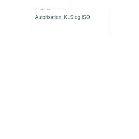
r
Tag og facade
Autorisation, KLS og ISO