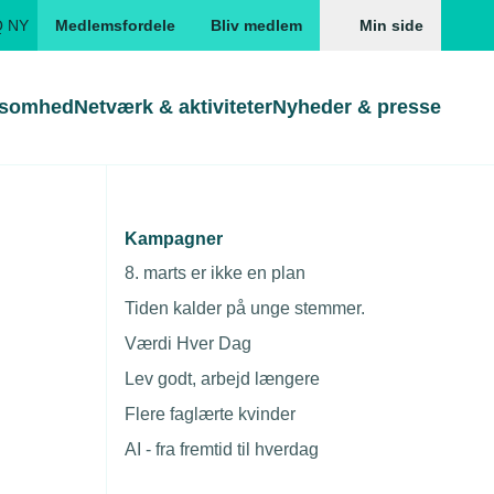
Q NY
Medlemsfordele
Bliv medlem
Min side
ksomhed
Netværk & aktiviteter
Nyheder & presse
Genveje
Genveje
serne
Kampagner
udlandet
Gå direkte til
Gå direkte til
EUD
8. marts er ikke en plan
Skabeloner og kontrakter
Skabeloner
ddannelser
Tiden kalder på unge stemmer.
Beregn opsigelsesvarsel
TEKNIQ app
Værdi Hver Dag
nde uddannelser
Lev godt, arbejd længere
nelse og tilskud
Flere faglærte kvinder
ngsmateriale
AI - fra fremtid til hverdag