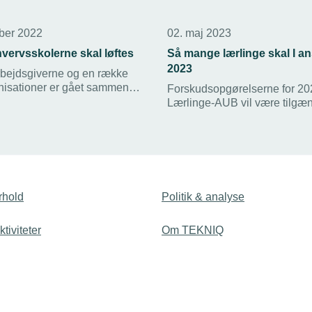
ber 2022
02. maj 2023
vervsskolerne skal løftes
Så mange lærlinge skal I an
2023
ejdsgiverne og en række
nisationer er gået sammen
Forskudsopgørelserne for 2
 opråb til politikerne: Der er
Lærlinge-AUB vil være tilgæn
 investere i
28 april 2023. Det er en beregning på,
dannelserne nu, lyder
hvor mange lærlinge den enk
virksomhed skal have ansat i
koster 27.000 kroner i merbid
en lærling for lidt.
rhold
Politik & analyse
tiviteter
Om TEKNIQ