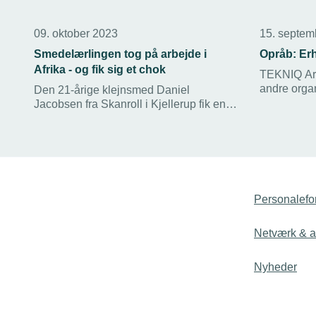
09. oktober 2023
15. septem
Smedelærlingen tog på arbejde i
Opråb: Erh
Afrika - og fik sig et chok
TEKNIQ Arb
andre orga
Den 21-årige klejnsmed Daniel
om et fælles
Jacobsen fra Skanroll i Kjellerup fik en
behov for at
stor oplevelse ud af at arbejde en måned
erhvervsud
på Tanzanias største sukkerfabrik.
budskabet.
Sikkerhed, faglighed og effektivitet var
dog en noget hovedrystende oplevelse.
Men gæstfrihed og hjælpsomhed var
helt i top.
Personalefo
Netværk & ak
Nyheder