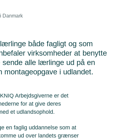
l i Danmark
ærlinge både fagligt og som
efaler virksomheder at benytte
e sende alle lærlinge ud på en
n montageopgave i udlandet.
EKNIQ Arbejdsgiverne er det
ederne for at give deres
 med et udlandsophold.
tage en faglig uddannelse som at
 komme ud over landets grænser