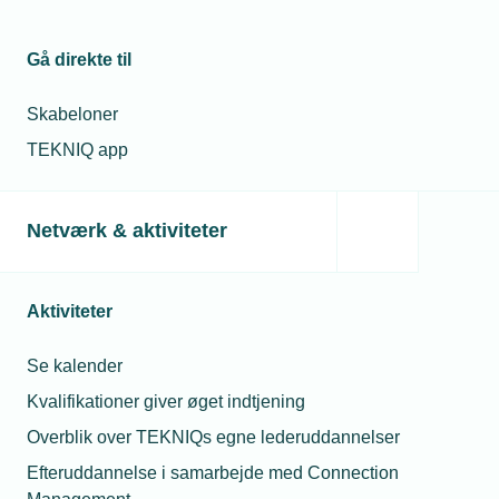
28. aug. 2025
Telefon:
Tlf. 77 41 15 74
Erhvervspraktik:
E-mail:
msb@tekniq.dk
"Vi er alle en del
Gå direkte til
af et større
tandhjul"
Skabeloner
TEKNIQ app
Relaterede nyheder
Netværk & aktiviteter
Aktiviteter
Se kalender
Kvalifikationer giver øget indtjening
Overblik over TEKNIQs egne lederuddannelser
Efteruddannelse i samarbejde med Connection