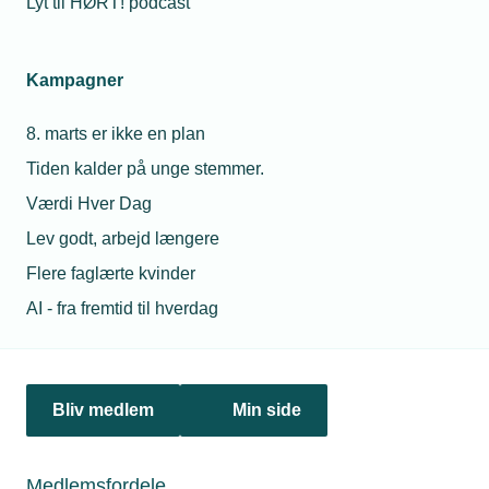
Lyt til HØRT! podcast
Hos Poul Sejr Nielsen vil de gøre deres del for at tiltrække
flere unge til branchen – både via erhvervspraktik,
lærlingeindsats og juniormesterlære.
Kampagner
Spørgeboks
8. marts er ikke en plan
Tiden kalder på unge stemmer.
Værdi Hver Dag
Lev godt, arbejd længere
Flere faglærte kvinder
AI - fra fremtid til hverdag
12. januar 2026
Bliv medlem
Min side
Vores voksenlærling skal have afkortet sin
uddannelsestid - hvad gør vi?
Vi vil gerne ansætte en voksenlærling, som har relevant
Medlemsfordele