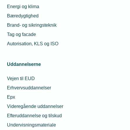
Energi og klima
Bæredygtighed
Brand- og sikringsteknik
Tag og facade
Kontaktperson
Relaterede nyheder
Autorisation, KLS og ISO
25. jun. 2025
Det tekniske
Uddannelserne
erhvervsliv har
brug for alle –
uanset baggrund
Vejen til EUD
Erhvervsuddannelser
25. aug. 2025
Epx
Installatør siger
nej tak hvis
Maria Schougaard
Videregående uddannelser
forældre tager
Berntsen
ordet til
Underdirektør for
Efteruddannelse og tilskud
jobsamtale
Politik &
Undervisningsmateriale
Forretningsudvikling