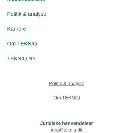
erhvervserfaring fra et tidligere job. Derfor skal hans
uddannelsestid hos os afkortes. Hvordan griber vi det an?
Politik & analyse
Karriere
Personaleforhold
Om TEKNIQ
Netværk & aktiviteter
TEKNIQ NY
Nyheder
Politik & analyse
Om TEKNIQ
Juridiske henvendelser
jura@tekniq.dk