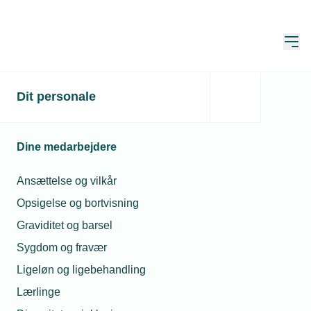
Åbn
Hjem
Dit personale
Bartosz fik 12 og kan nu
kalde sig elektriker – igen
Dine medarbejdere
Publiceret:
26. jun. 2025
Skrevet af:
Mimi Munch-Jensen
Ansættelse og vilkår
Opsigelse og bortvisning
Graviditet og barsel
Sygdom og fravær
Ligeløn og ligebehandling
Lærlinge