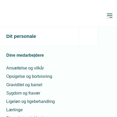
Åbn
Hjem
Dit personale
Data skal gøre
hovedstaden grønnere
Dine medarbejdere
Publiceret:
26. mar. 2021
Skrevet af:
Michael Degn
Ansættelse og vilkår
Opsigelse og bortvisning
Graviditet og barsel
Sygdom og fravær
Ligeløn og ligebehandling
Lærlinge