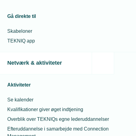
20. sep. 2018
Nyt projekt skal sikre flere piger i
Gå direkte til
installations-branchen
Skabeloner
TEKNIQ app
03. okt. 2018
Fire TEKNIQ-piloter i Projekt Smart Home
Netværk & aktiviteter
Relaterede nyheder
Aktiviteter
Se kalender
Kvalifikationer giver øget indtjening
Overblik over TEKNIQs egne lederuddannelser
Efteruddannelse i samarbejde med Connection