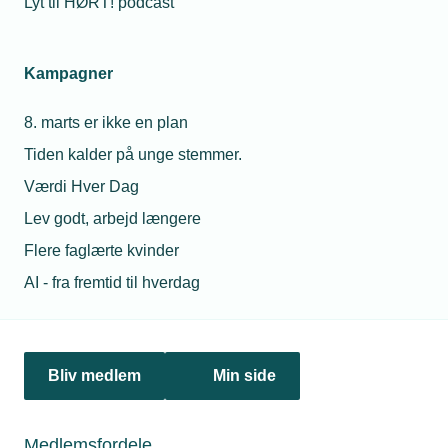
Lyt til HØRT! podcast
03. oktober 2018
Kampagner
Fire TEKNIQ-piloter i Projekt Smart Home
Installationsbranchen er i den grad repræsenteret i Aarhus
8. marts er ikke en plan
BSS' Projekt Smart Home. Fire af de 12 virksomheder,
som deltager i pilotprojektet, er TEKNIQ-medlemmer.
Tiden kalder på unge stemmer.
Værdi Hver Dag
Lev godt, arbejd længere
Flere faglærte kvinder
AI - fra fremtid til hverdag
Bliv medlem
Min side
Medlemsfordele