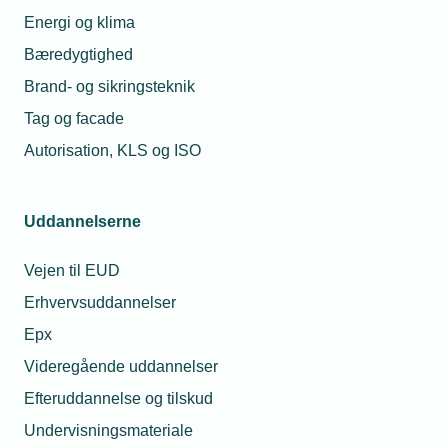
end to millioner kvadratmeter.
Energi og klima
Bæredygtighed
Brand- og sikringsteknik
Læs mere om samme emne:
Tag og facade
Dansk VVS
Electra
Autorisation, KLS og ISO
Uddannelserne
Vejen til EUD
Relaterede nyheder
Erhvervsuddannelser
Epx
09. jul. 2018
Kurven knækker den rigtige vej for
Videregående uddannelser
erhvervsskolerne
Efteruddannelse og tilskud
Undervisningsmateriale