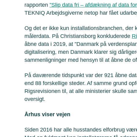
rapporten
”Slip data fri – afdækning af data fo
TEKNIQ Arbejdsgiverne netop har fået udarbe
Og det er ikke kun installationsbranchen, der ki
målerdata. På Christiansborg konkluderede
Ri
åbne data i 2019, at ”Danmark på verdensplan e
digitalisering, men Danmark klarer sig dårligere
sammenligninger med hensyn til at åbne de off
På daværende tidspunkt var der 921 åbne data
end 88 forskellige steder. Af samme grund opfo
Rigsrevisionen til, at alle ministerier skulle s
oversigt.
Århus viser vejen
Siden 2016 har alle husstandes elforbrug være