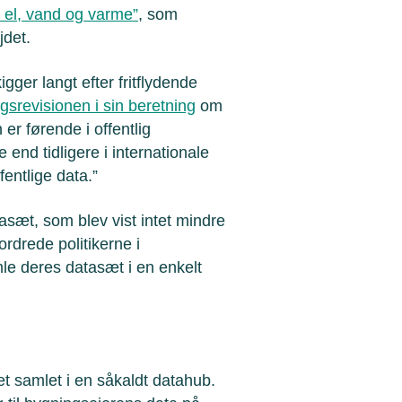
r el, vand og varme”
, som
jdet.
gger langt efter fritflydende
gsrevisionen i sin beretning
om
r førende i offentlig
 end tidligere i internationale
entlige data.”
sæt, som blev vist intet mindre
rdrede politikerne i
amle deres datasæt i en enkelt
t samlet i en såkaldt datahub.