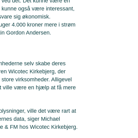
 ved det. Det kunne være en
et kunne også være interessant,
svare sig økonomisk.
bruger 4.000 kroner mere i strøm
tin Gordon Andersen.
somhederne selv skabe deres
en Wicotec Kirkebjerg, der
 store virksomheder. Alligevel
t ville være en hjælp at få mere
sninger, ville det være rart at
ernes data, siger Michael
ice & FM hos Wicotec Kirkebjerg.