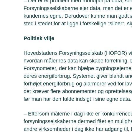
– Der er et problem med monopol på data, som
Forsyningsselskaberne ejer data, men det er eg
kundernes egne. Derudover kunne man godt ø
sted i stedet for at ligge i forskellige ”siloer”
Politisk vilje
Hovedstadens Forsyningsselskab (HOFOR) viser
hvordan målernes data kan skabe forretning. 
Forsynometer, der kan hjælpe bygningsejerne
deres energiforbrug. Systemet giver blandt 
forhøjet energiforbrug og alarmerer ved for lav
det kræver flere abonnementer og oprettelsesg
før man har den fulde indsigt i sine egne data.
– Eftersom målerne i dag ikke er konkurrence
forsyningsselskaberne dermed fået en mulighe
andre virksomheder i dag ikke har adgang til, l