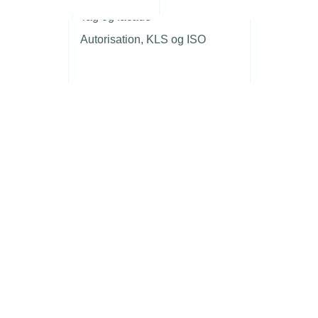
r
Tag og facade
Autorisation, KLS og ISO