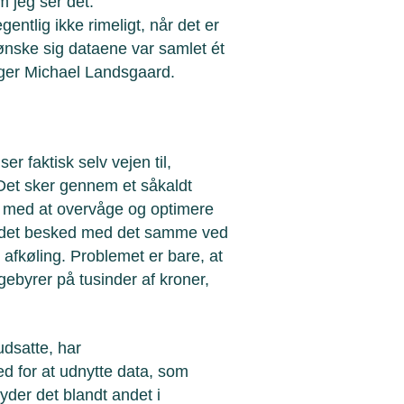
 jeg ser det.
entlig ikke rimeligt, når det er
nske sig dataene var samlet ét
, siger Michael Landsgaard.
 faktisk selv vejen til,
Det sker gennem et såkaldt
 med at overvåge og optimere
andet besked med det samme ved
 afkøling. Problemet er bare, at
ebyrer på tusinder af kroner,
udsatte, har
d for at udnytte data, som
yder det blandt andet i