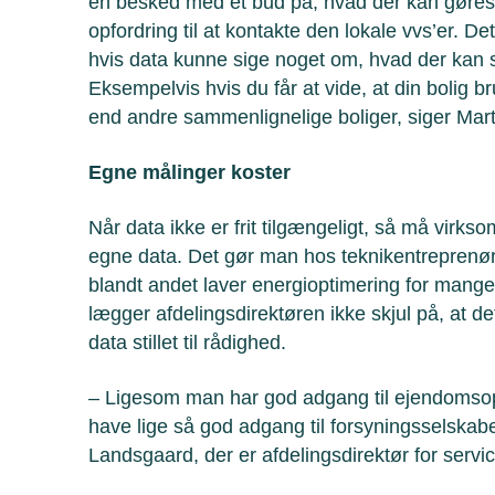
en besked med et bud på, hvad der kan gøres
opfordring til at kontakte den lokale vvs’er. D
hvis data kunne sige noget om, hvad der kan 
Eksempelvis hvis du får at vide, at din bolig 
end andre sammenlignelige boliger, siger Mar
Egne målinger koster
Når data ikke er frit tilgængeligt, så må virk
egne data. Det gør man hos teknikentreprenør
blandt andet laver energioptimering for mange
lægger afdelingsdirektøren ikke skjul på, at de
data stillet til rådighed.
– Ligesom man har god adgang til ejendomsoply
have lige så god adgang til forsyningsselskab
Landsgaard, der er afdelingsdirektør for serv