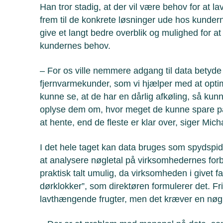
Han tror stadig, at der vil være behov for at la
frem til de konkrete løsninger ude hos kundern
give et langt bedre overblik og mulighed for at 
kundernes behov.
– For os ville nemmere adgang til data betyde
fjernvarmekunder, som vi hjælper med at opti
kunne se, at de har en dårlig afkøling, så kun
oplyse dem om, hvor meget de kunne spare på
at hente, end de fleste er klar over, siger Mic
I det hele taget kan data bruges som spydspids
at analysere nøgletal på virksomhedernes forb
praktisk talt umulig, da virksomheden i givet 
dørklokker”, som direktøren formulerer det. Fri 
lavthængende frugter, men det kræver en nøgle 