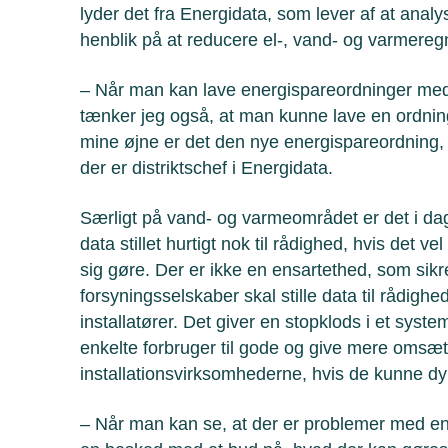
lyder det fra Energidata, som lever af at anal
henblik på at reducere el-, vand- og varmereg
– Når man kan lave energispareordninger med t
tænker jeg også, at man kunne lave en ordning, 
mine øjne er det den nye energispareordning,
der er distriktschef i Energidata.
Særligt på vand- og varmeområdet er det i da
data stillet hurtigt nok til rådighed, hvis det 
sig gøre. Der er ikke en ensartethed, som sikr
forsyningsselskaber skal stille data til rådigh
installatører. Det giver en stopklods i et sy
enkelte forbruger til gode og give mere omsæ
installationsvirksomhederne, hvis de kunne dy
– Når man kan se, at der er problemer med en