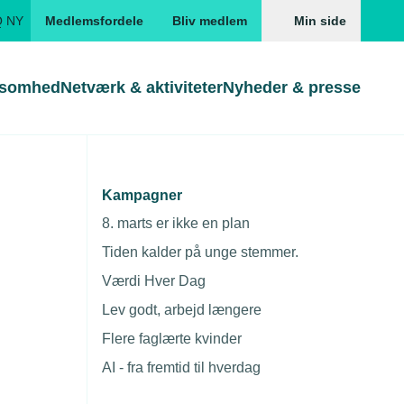
Q NY
Medlemsfordele
Bliv medlem
Min side
ksomhed
Netværk & aktiviteter
Nyheder & presse
Genveje
Genveje
serne
Kampagner
mt væk
Gå direkte til
Gå direkte til
EUD
8. marts er ikke en plan
Skabeloner og kontrakter
Skabeloner
ddannelser
Tiden kalder på unge stemmer.
Beregn opsigelsesvarsel
TEKNIQ app
Værdi Hver Dag
nde uddannelser
Lev godt, arbejd længere
nelse og tilskud
Flere faglærte kvinder
ngsmateriale
AI - fra fremtid til hverdag