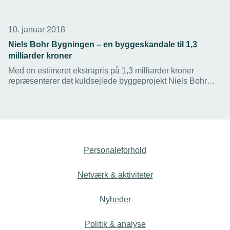
10. januar 2018
Niels Bohr Bygningen – en byggeskandale til 1,3
milliarder kroner
Med en estimeret ekstrapris på 1,3 milliarder kroner
repræsenterer det kuldsejlede byggeprojekt Niels Bohr
Bygningen en af de største danske byggeskandaler.
Rapporten ”Granskning af Niels Bohr Bygningen” fortæller
en historie om elendig byggestyring og en spansk
installationsvirksomhed, som har begået talrige fejl.
Personaleforhold
Netværk & aktiviteter
Nyheder
Politik & analyse