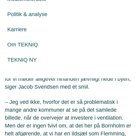
tog højde for driftsomkostningerne på længere sigt,
siger Flemming Johansen og uddyber:
Politik & analyse
– I sidste ende handler det jo om, at vi som
Karriere
kommune må prioritere de midler, vi har til rådighed
på en måde, der giver det størst mulige udbytte. Vi
Om TEKNIQ
betaler gerne det, det koster, men så kræver vi også
kvalitet til prisen.
TEKNIQ NY
– Ja, vi bliver jo nødt til at levere noget, der virker,
for vi møder alligevel hinanden jævnligt nede i byen,
siger Jacob Svendsen med et smil.
– Jeg ved ikke, hvorfor det er så problematisk i
mange andre kommuner at se på det samlede
billede, når de overvejer at investere i ventilation.
Men der er ingen tvivl om, at det her på Bornholm er
helt afgørende, at vi har en ildsjæl som Flemming,