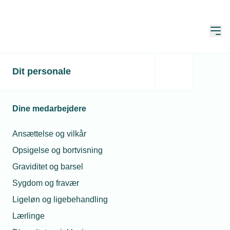
Åbn
Hjem
Dit personale
Koden knækket: 3 kroner
om dagen sikrer eleverne
Dine medarbejdere
godt indeklima
Ansættelse og vilkår
Publiceret:
20. sep. 2018
Skrevet af:
Jesper Melgaard
Opsigelse og bortvisning
Graviditet og barsel
Sygdom og fravær
Ligeløn og ligebehandling
Lærlinge