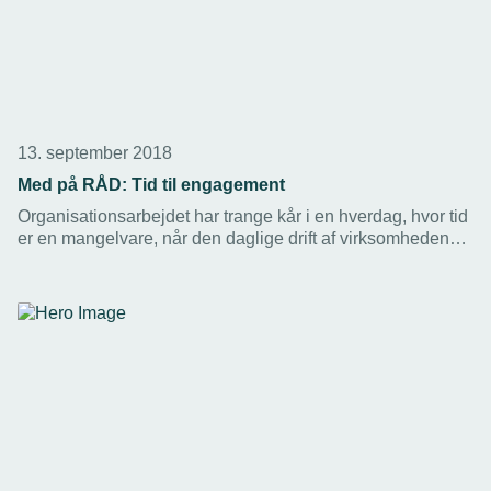
13. september 2018
Med på RÅD: Tid til engagement
Organisationsarbejdet har trange kår i en hverdag, hvor tid
er en mangelvare, når den daglige drift af virksomheden
skal prioriteres. Alligevel har en gruppe medlemmer af
TEKNIQ valgt at deltage aktivt i de regionale TEKNIQ-råd.