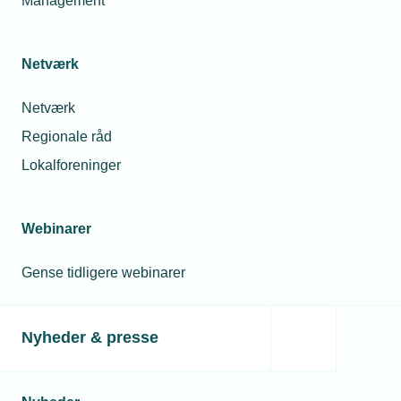
Management
20. sep. 2018
Netværk
Koden knækket: 3 kroner om dagen sikrer
eleverne godt indeklima
Netværk
Regionale råd
Lokalforeninger
21. sep. 2018
Langsigtet strategi sikrer frisk luft på
bornholmske skoler
Webinarer
Gense tidligere webinarer
Relaterede nyheder
Nyheder & presse