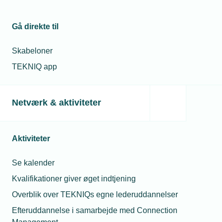
bruge en masse penge på efteruddannelse og
kurser. Det kan vi måske undgå ved at deltage i det
Gå direkte til
her projekt, siger Søren Mogensen.
Skabeloner
TEKNIQ app
Læs mere om samme emne:
Dansk VVS
Netværk & aktiviteter
Aktiviteter
Se kalender
Relaterede nyheder
Kvalifikationer giver øget indtjening
13. sep. 2018
Overblik over TEKNIQs egne lederuddannelser
Med på RÅD: Tid til engagement
Efteruddannelse i samarbejde med Connection