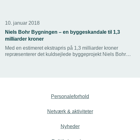
10. januar 2018
Niels Bohr Bygningen – en byggeskandale til 1,3
milliarder kroner
Med en estimeret ekstrapris på 1,3 milliarder kroner
repræsenterer det kuldsejlede byggeprojekt Niels Bohr
Bygningen en af de største danske byggeskandaler.
Rapporten ”Granskning af Niels Bohr Bygningen” fortæller
en historie om elendig byggestyring og en spansk
installationsvirksomhed, som har begået talrige fejl.
Personaleforhold
Netværk & aktiviteter
Nyheder