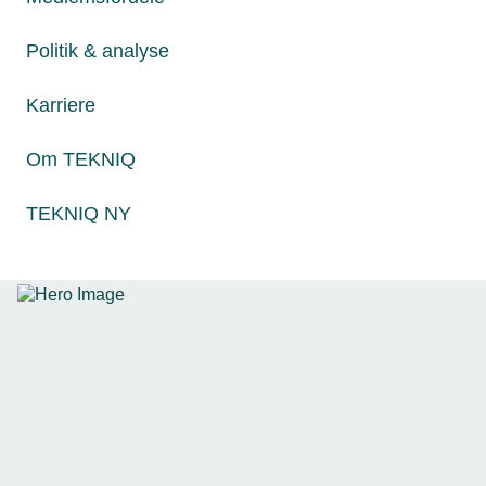
Politik & analyse
Karriere
21. september 2018
Langsigtet strategi sikrer frisk luft på bornholmske
Om TEKNIQ
skoler
Video: I tæt samarbejde med lokale installatører har
TEKNIQ NY
Bornholms Kommune igangsat et stort projekt, som skal
sikre godt indeklima på alle øens skoler.