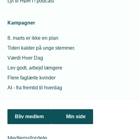
Lyt til HØRT! podcast
Kampagner
8. marts er ikke en plan
20. september 2018
Tiden kalder på unge stemmer.
Koden knækket: 3 kroner om dagen sikrer eleverne
godt indeklima
Værdi Hver Dag
Et enkelt regnestykke og en god portion ihærdighed har
Lev godt, arbejd længere
været med til at sætte skub i stort ventilationsprojekt, som
Flere faglærte kvinder
skal sikre et godt indeklima i folkeskolerne på solskinsøen.
AI - fra fremtid til hverdag
Bliv medlem
Min side
Medlemsfordele