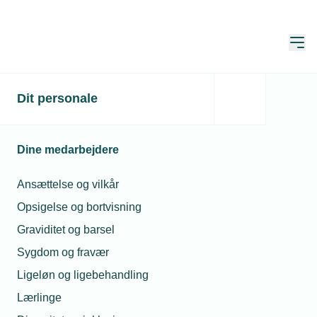
Åbn
Hjem
Dit personale
Vvs-Virksomhed blandt
smarthome-piloter
Dine medarbejdere
Publiceret:
13. sep. 2018
Ansættelse og vilkår
Skrevet af:
Mikkel Svinth Rødgaard
Opsigelse og bortvisning
Graviditet og barsel
Sygdom og fravær
Ligeløn og ligebehandling
Lærlinge