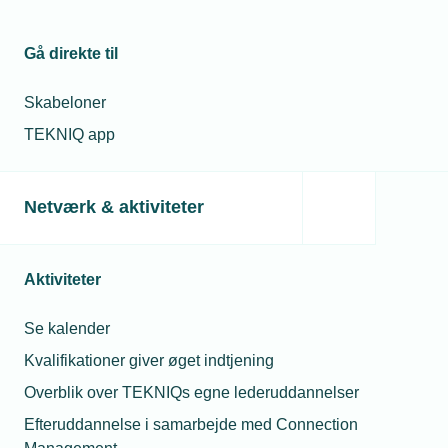
Elinstallatører ramt
af stigende
byggeomkostninger
Gå direkte til
Skabeloner
12. jun. 2023
Materialepriser
TEKNIQ app
stiger kraftigt
Maria Schougaard
Berntsen
Underdirektør for
Netværk & aktiviteter
Politik &
11. maj 2022
Forretningsudvikling
Prisstigninger fører
Telefon:
Tlf. 77 41 15 74
til aflyste byggerier
Aktiviteter
E-mail:
msb@tekniq.dk
Se kalender
Kvalifikationer giver øget indtjening
Relaterede nyheder
Overblik over TEKNIQs egne lederuddannelser
Efteruddannelse i samarbejde med Connection