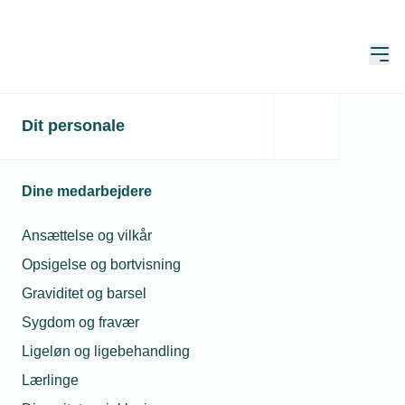
Åbn
Hjem
Dit personale
Det tekniske erhvervsliv
klarer sig godt i usikre
Dine medarbejdere
tider
Ansættelse og vilkår
Publiceret:
12. aug. 2024
Skrevet af:
Lasse Andersen
Opsigelse og bortvisning
Graviditet og barsel
Sygdom og fravær
Ligeløn og ligebehandling
Lærlinge