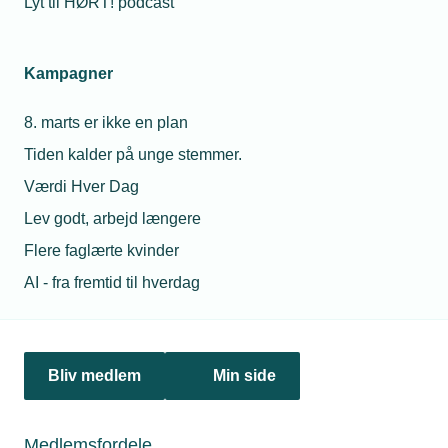
Lyt til HØRT! podcast
Kampagner
8. marts er ikke en plan
11. maj 2022
Tiden kalder på unge stemmer.
Prisstigninger fører til aflyste byggerier
Værdi Hver Dag
Godt halvdelen af bygherrerne i Danmark forventer at
Lev godt, arbejd længere
aflyse byggeprojekter i resten af 2022 på grund af
prisstigninger i byggeriet, viser en ny undersøgelse
Flere faglærte kvinder
foretaget blandt Bygherreforeningens medlemmer.
AI - fra fremtid til hverdag
Bliv medlem
Min side
Medlemsfordele