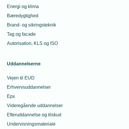
- Det gælder også i forhold til at implementere ny
Energi og klima
teknologi, der kan effektivisere driften og afhjælpe
Bæredygtighed
den mangel på arbejdskraft, vi fortsat ser mange
Brand- og sikringsteknik
steder i branchen. Der skal bruges kræfter på at
finde ud af, hvor eksempelvis AI-teknologi giver
Tag og facade
mest mening at bruge i den løbende drift,
Autorisation, KLS og ISO
konstaterer Maria Schougaard Berntsen.
Uddannelserne
Vejen til EUD
Erhvervsuddannelser
Epx
Videregående uddannelser
Kontaktperson
Relaterede nyheder
Efteruddannelse og tilskud
17. jun. 2024
Undervisningsmateriale