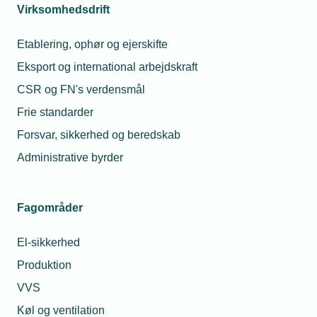
Mor ringede til bestyrelsesformand
Virksomhedsdrift
Derefter gik it-medarbejderen ind på kontoret til sin
Etablering, ophør og ejerskifte
mor, der havde været ansat som funktionær i
Eksport og international arbejdskraft
medlemsvirksomheden i 34 år. Funktionæren
CSR og FN's verdensmål
ringede derefter til bestyrelsesformanden, der bad
hende om at løse konflikten om sønnens
Frie standarder
arbejdsopgaver med direktøren.
Forsvar, sikkerhed og beredskab
Administrative byrder
- Bestyrelsesformanden var noget overrasket og
forklarede funktionæren, at han ikke blandede sig i
den daglige drift. Derudover bakkede han fuldt ud
Fagområder
op om direktøren, forklarer Kim Koch.
El-sikkerhed
Efter telefonsamtalen meddelte funktionæren
Produktion
direktøren, at hun og sønnen begge holdt fri og nu
VVS
gik hjem.
Køl og ventilation