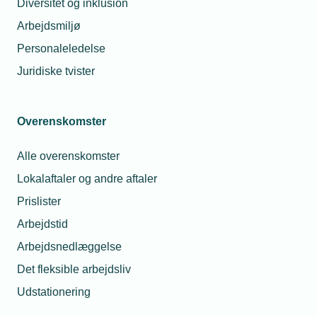
Diversitet og inklusion
Arbejdsmiljø
Personaleledelse
Juridiske tvister
TEKNIQ tabte på vegne af en
Overenskomster
medlemsvirksomhed en sag, hvor en
Alle overenskomster
sygemeldt medarbejder var erklæret
Lokalaftaler og andre aftaler
rask nok til arbejdsprøvning, men ikke
til at genoptage sit arbejde. TEKNIQ
Prislister
har anket dommen.
Arbejdstid
Arbejdsnedlæggelse
Kan en medarbejder bruge en sygemelding til at
Det fleksible arbejdsliv
undgå at møde på arbejde, fordi vedkommende er
Udstationering
raget uklar med arbejdsgiver? Og kan en