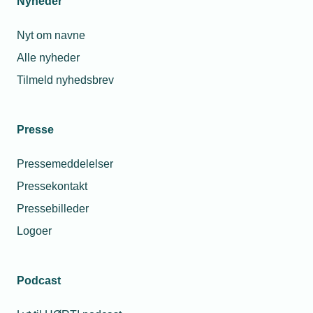
Nyheder
arbejdsgiver kunne vurdere hendes arbejdsevne.
Nyt om navne
Det kunne medlemsvirksomheden se ved at
Alle nyheder
sammenholde lægejournalerne og akterne fra
kommunen, som virksomheden fået indsigt i.
Tilmeld nyhedsbrev
Funktionæren blev derfor også bortvist for illoyal
adfærd for at tilbageholde de vigtige oplysninger.
Presse
Funktionæren rejste derefter en sag mod
medlemsvirksomheden om erstatning og
Pressemeddelelser
godtgørelse for uberettiget bortvisning.
Hvis man er i stand til at arbejde, men
Pressekontakt
ikke har lyst til at arbejde for sin
Pressebilleder
nuværende arbejdsgiver, så må man
Logoer
sige op.
Kim Koch, juridisk konsulent og advokat, TEKNIQ
Podcast
Byret var ikke enig