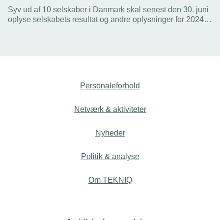
Syv ud af 10 selskaber i Danmark skal senest den 30. juni
oplyse selskabets resultat og andre oplysninger for 2024
på skat.dk. I år lettes indberetningen af, at
regnskabsoplysninger kan overføres automatisk fra
Erhvervsstyrelsen. Men det er blevet dyrere at overskride
fristen.
Personaleforhold
Netværk & aktiviteter
Nyheder
Politik & analyse
Om TEKNIQ