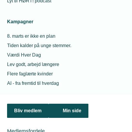
Lyt til HØRT! podcast
06. november 2024
Kampagner
Firmajulegaver må ikke være frit valg
8. marts er ikke en plan
Mange virksomheder vælger, at årets firmajulegave er et
frit valg i en online-shop. Men der må ifølge Skatterådet
Tiden kalder på unge stemmer.
maksimalt vælges blandt 25 gaver – ellers kan en dejlig
gave til medarbejderne ende som et dumt skattesmæk
Værdi Hver Dag
efter jul. Læs de gode råd fra BDO.
Lev godt, arbejd længere
Flere faglærte kvinder
AI - fra fremtid til hverdag
Bliv medlem
Min side
Medlemsfordele