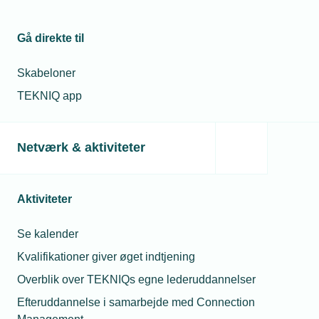
Gå direkte til
Læs mere om samme emne:
Skat
Skattestyrelsen
Julegave
Skabeloner
TEKNIQ app
Netværk & aktiviteter
Relaterede nyheder
Aktiviteter
28. jul. 2026
Sommerferiegaver fra firmaet er skattefrie –
Se kalender
som udgangspunkt
Kvalifikationer giver øget indtjening
Overblik over TEKNIQs egne lederuddannelser
06. nov. 2024
Efteruddannelse i samarbejde med Connection
Firmajulegaver må ikke være frit valg