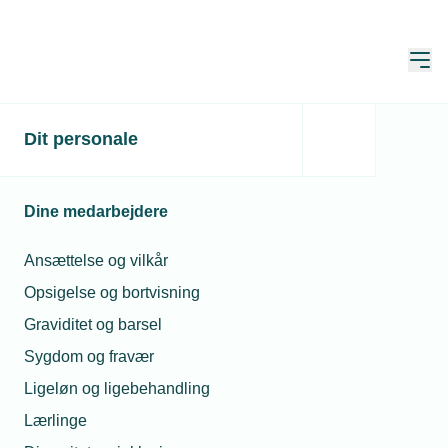
Åbn
Hjem
Dit personale
Dyre firmajulegaver uden
skat
Dine medarbejdere
Publiceret:
20. nov. 2023
Skrevet af:
Mette Eskildsen
Ansættelse og vilkår
Opsigelse og bortvisning
Graviditet og barsel
Sygdom og fravær
Ligeløn og ligebehandling
Lærlinge