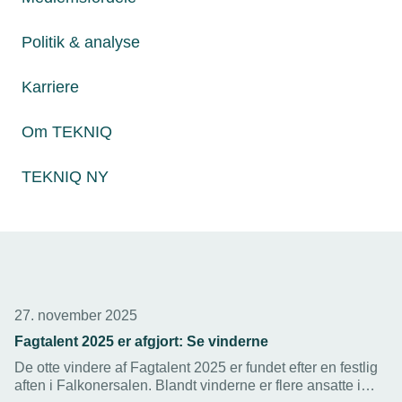
Byggematerialer stiger fortsat i pris, viser nye tal fra
Danmarks Statistik. Prisstigningerne i
Politik & analyse
installationsbranchen ligger dog lavere end andre
brancher beskæftiget med byggeri.
Karriere
Om TEKNIQ
TEKNIQ NY
27. november 2025
Fagtalent 2025 er afgjort: Se vinderne
De otte vindere af Fagtalent 2025 er fundet efter en festlig
aften i Falkonersalen. Blandt vinderne er flere ansatte i