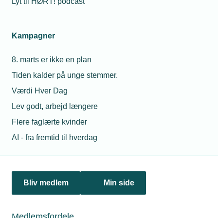
Lyt til HØRT! podcast
01. juli 2024
Tårnhøj beskæftigelse kræver nytænkning
Beskæftigelsen holder sit rekordhøje niveau, viser nye tal.
Kampagner
Og netop derfor er god grund til at kigge flere veje for at
lette presset på arbejdsmarkedet, mener TEKNIQ
8. marts er ikke en plan
Arbejdsgiverne.
Tiden kalder på unge stemmer.
Værdi Hver Dag
Lev godt, arbejd længere
Flere faglærte kvinder
AI - fra fremtid til hverdag
Bliv medlem
Min side
13. marts 2023
Materialepriser fortsætter op
Medlemsfordele