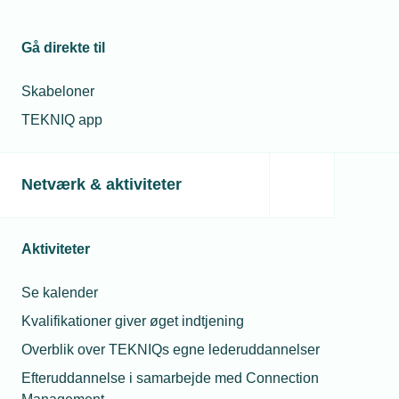
Læs mere om samme emne:
Gå direkte til
Danmarks Statistik
Maria Schougaard Berntsen
Skabeloner
TEKNIQ app
Kontaktperson
Relaterede nyheder
Netværk & aktiviteter
21. maj 2025
Laveste
Aktiviteter
forbrugertillid i
over 40 år trods
Se kalender
sund økonomi
Kvalifikationer giver øget indtjening
01. jul. 2024
Overblik over TEKNIQs egne lederuddannelser
Tårnhøj
beskæftigelse
Maria Schougaard
Efteruddannelse i samarbejde med Connection
kræver
Berntsen