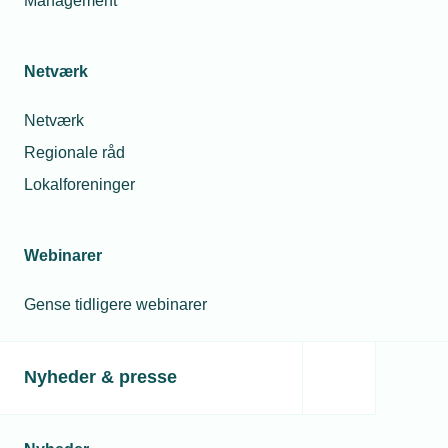
Management
nytænkning
Underdirektør for
Politik &
Forretningsudvikling
13. mar. 2023
Netværk
Materialepriser
Telefon:
Tlf. 77 41 15 74
fortsætter op
E-mail:
msb@tekniq.dk
Netværk
Regionale råd
Lokalforeninger
Relaterede nyheder
Webinarer
Gense tidligere webinarer
Nyheder & presse