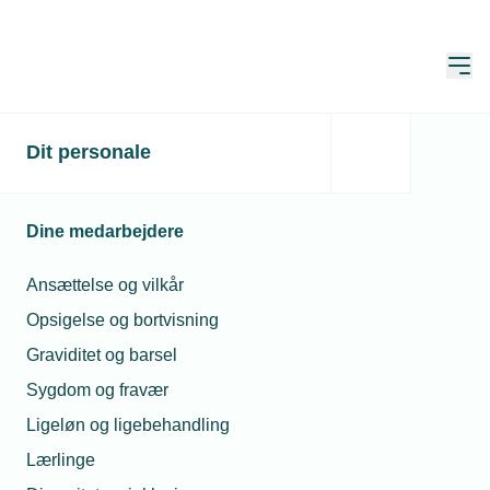
Åbn
Hjem
Dit personale
Dyrere materialer truer
tempoet i den grønne
Dine medarbejdere
omstilling
Ansættelse og vilkår
Publiceret:
10. sep. 2025
Opsigelse og bortvisning
Skrevet af:
Michael Degn & Mads Hagemann Petersen
Graviditet og barsel
Sygdom og fravær
Ligeløn og ligebehandling
Lærlinge