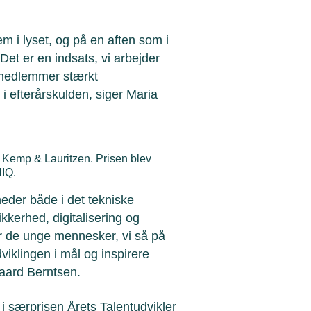
em i lyset, og på en aften som i
 Det er en indsats, vi arbejder
 medlemmer stærkt
i efterårskulden, siger Maria
i Kemp & Lauritzen. Prisen blev
NIQ.
heder både i det tekniske
kkerhed, digitalisering og
er de unge mennesker, vi så på
dviklingen i mål og inspirere
gaard Berntsen.
 i særprisen Årets Talentudvikler