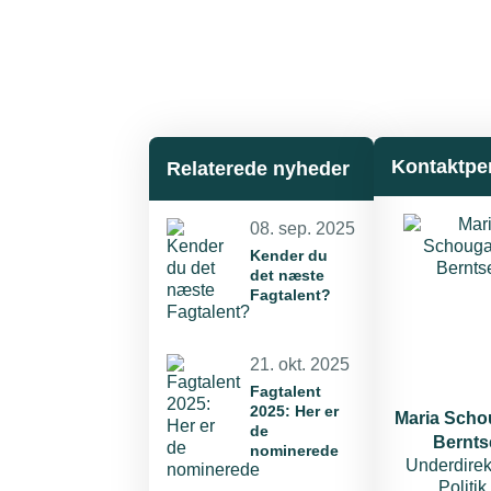
Kontaktpe
Relaterede nyheder
08. sep. 2025
Kender du
det næste
Fagtalent?
21. okt. 2025
Fagtalent
2025: Her er
Maria Scho
de
Bernts
nominerede
Underdirekt
Politik