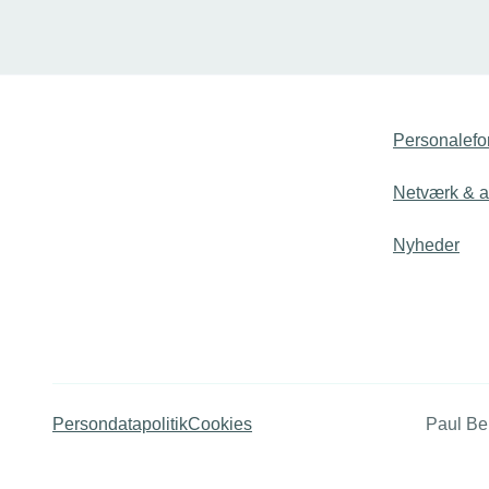
var der flere TEKNIQ-medlemmer blandt
TEKNIQs m
vinderne, og i år er der er stadig
de nominere
mulighed for at indstille kandidater – lidt
hylde Danm
endnu.
faglærte.
Personalefo
Netværk & ak
Nyheder
Persondatapolitik
Cookies
Paul Be