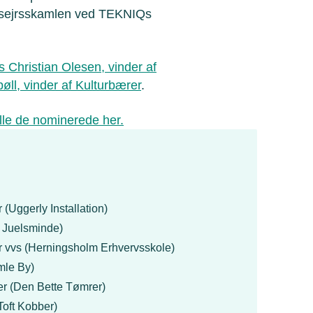
å sejrsskamlen ved TEKNIQs
s Christian Olesen, vinder af
ll, vinder af Kulturbærer
.
lle de nominerede her.
r (Uggerly Installation)
n Juelsminde)
r vvs (Herningsholm Erhvervsskole)
mle By)
der (Den Bette Tømrer)
Toft Kobber)