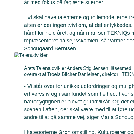
år med fokus på faglærte stjerner.
- Vi skal have talenterne og rollemodellerne fr
aften er der ingen tvivl om, at det er lykkedes.
hårdt for hele året, og når man ser TEKNIQs
repræsenteret på sejrsskamlen, så varmer det 
Schougaard Berntsen.
Årets Talentudvikler Anders Stig Jensen, låsesmed 
overrakt af Troels Blicher Danielsen, direktør i TEK
- Vi står over for unikke udfordringer og mulig
erhvervsliv og i samfundet som helhed, hvor si
bæredygtighed er blevet grundvilkår. Og det 
scenen i aften, der skal være med til at føre u
andre til at gå samme vej, siger Maria Schou
I kategorierne Grøn omstilling, Kulturbærer og