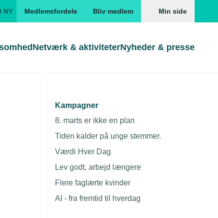
Q NY
Medlemsfordele
Bliv medlem
Min side
ksomhed
Netværk & aktiviteter
Nyheder & presse
Genveje
Genveje
serne
Kampagner
vinderne
Gå direkte til
Gå direkte til
EUD
8. marts er ikke en plan
Skabeloner og kontrakter
Skabeloner
ddannelser
Tiden kalder på unge stemmer.
Beregn opsigelsesvarsel
TEKNIQ app
Værdi Hver Dag
nde uddannelser
Lev godt, arbejd længere
nelse og tilskud
Flere faglærte kvinder
ngsmateriale
AI - fra fremtid til hverdag