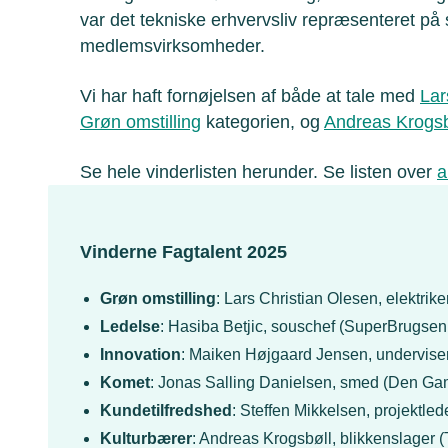
var det tekniske erhvervsliv repræsenteret p
medlemsvirksomheder.
Vi har haft fornøjelsen af både at tale med
Lar
Grøn omstilling
kategorien, og
Andreas Krogsbø
Se hele vinderlisten herunder. Se listen over
a
Vinderne Fagtalent 2025
Grøn omstilling
: Lars Christian Olesen, elektrike
Ledelse
: Hasiba Betjic, souschef (SuperBrugse
Innovation
: Maiken Højgaard Jensen, undervise
Komet
: Jonas Salling Danielsen, smed (Den Ga
Kundetilfredshed
: Steffen Mikkelsen, projektle
Kulturbærer
: Andreas Krogsbøll, blikkenslager (