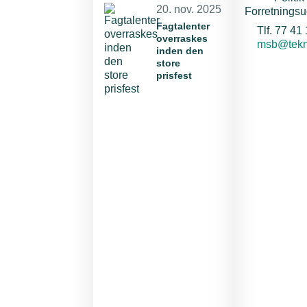
20. nov. 2025
Forretningsu
Fagtalenter
Te
Tlf. 77 41
overraskes
E-mail:
msb@tekn
inden den
store
prisfest