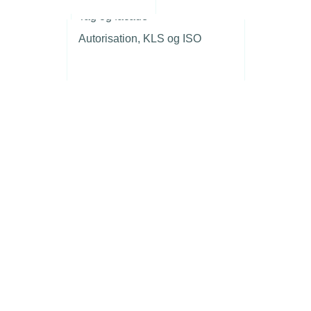
r
Tag og facade
Autorisation, KLS og ISO