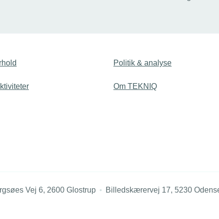
edlemsvirksomheder blandt
Fagtalent 2025 afholdes i Fa
de. Prisen har til formål at
i København. Hver tredje af 
arks dygtigste unge
nominerede er tilknyttet en
medlemsvirksomhed i TEKNI
her og se, hvordan de reager
fandt ud af, at de var nomine
rhold
Politik & analyse
tiviteter
Om TEKNIQ
rgsøes Vej 6, 2600 Glostrup
Billedskærervej 17, 5230 Odens