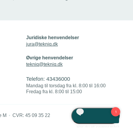
lkonersalen
år været med til at drive den grønne
de
omstilling fremad én ladestander ad
gangen. Torsdag aften kunne han hæve
Q. Se med
trofæet som årets Fagtalent i kategorien
ede, da de
Grøn Omstilling.
rede.
Juridiske henvendelser
jura@tekniq.dk
Øvrige henvendelser
tekniq@tekniq.dk
Telefon:
43436000
Mandag til torsdag fra kl. 8:00 til 16:00
Fredag fra kl. 8:00 til 15:00
e M
CVR: 45 09 35 22