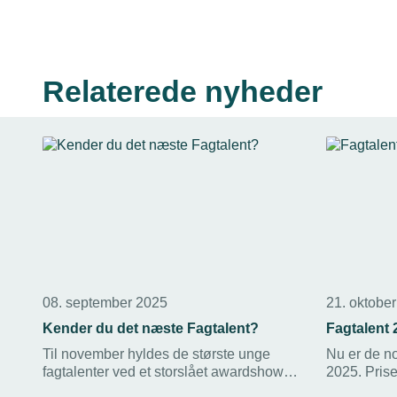
Relaterede nyheder
08. september 2025
21. oktobe
Kender du det næste Fagtalent?
Fagtalent 
Til november hyldes de største unge
Nu er de no
fagtalenter ved et storslået awardshow,
2025. Prise
når Fagtalent 2025 afholdes. Sidste år
november, o