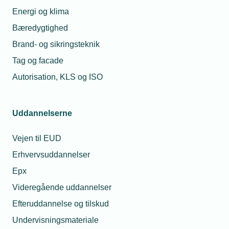
maj 2024
Energi og klima
Bæredygtighed
21. okt. 2024
Brand- og sikringsteknik
Forsvaret tiltrækker
Tag og facade
de faglærte
Maria Schougaard
Berntsen
Autorisation, KLS og ISO
Underdirektør for
Politik &
08. maj 2025
Forretningsudvikling
Uddannelserne
Fra geopolitik til
Telefon:
Tlf. 77 41 15 74
generationskløft
E-mail:
msb@tekniq.dk
Vejen til EUD
Erhvervsuddannelser
Epx
Relaterede nyheder
Videregående uddannelser
Efteruddannelse og tilskud
Undervisningsmateriale