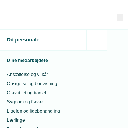
Åbn
Hjem
Dit personale
Erhvervslivet ser store
muligheder i Forsvaret
Dine medarbejdere
Publiceret:
03. apr. 2025
Ansættelse og vilkår
Skrevet af:
Mads Hagemann Petersen
Opsigelse og bortvisning
Graviditet og barsel
Sygdom og fravær
Ligeløn og ligebehandling
Lærlinge