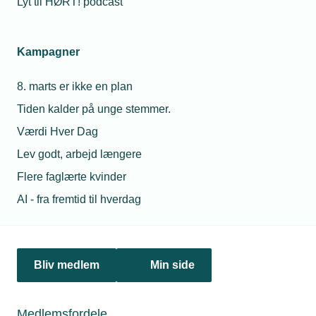
Lyt til HØRT! podcast
08. maj 2025
Kampagner
Årsdagen i billeder
8. marts er ikke en plan
Fra geopolitik til generationskløft. Fra kaffe til vin. Fra
Trump til Tacos. Man kan kom vidt omkring, hvis man var
Tiden kalder på unge stemmer.
med til TEKNIQs årsdag. Genoplev dagen her.
Værdi Hver Dag
Lev godt, arbejd længere
Flere faglærte kvinder
Personaleforhold
AI - fra fremtid til hverdag
Netværk & aktiviteter
Bliv medlem
Min side
Nyheder
Politik & analyse
Medlemsfordele