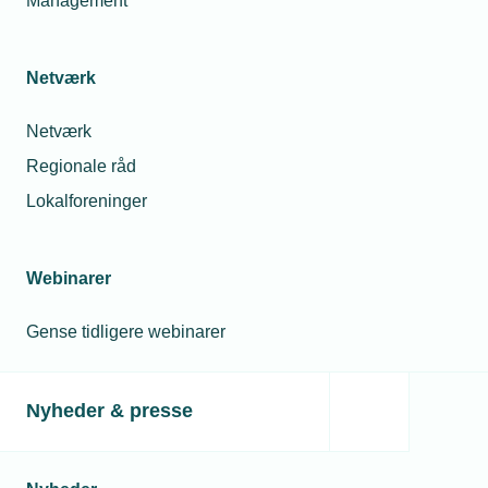
Management
Netværk
Netværk
Regionale råd
21. oktober 2024
Lokalforeninger
Forsvaret tiltrækker de faglærte
Hvis faglærte elektrikere, vvs’ere og uddannede inden for
industrien vil ud at prøve kompetencerne af i andre
Webinarer
brancher, så er Forsvaret det mest populære valg for alle
grupper. Mest populært er militæret blandt elektrikerne.
Gense tidligere webinarer
Nyheder & presse