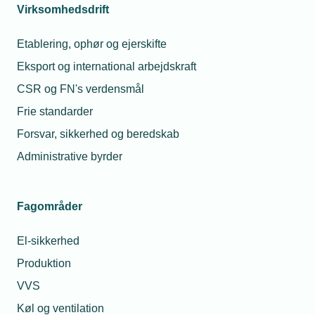
Virksomhedsdrift
princippet. Husk at være logget ind
ved tilmelding
.
Etablering, ophør og ejerskifte
Eksport og international arbejdskraft
CSR og FN's verdensmål
Frie standarder
Læs mere om samme emne:
Forsvar, sikkerhed og beredskab
Årsdag
Forsvaret
Administrative byrder
Fagområder
Kontaktperson
El-sikkerhed
Relaterede nyheder
Produktion
09. okt. 2023
VVS
Kryds i kalenderen:
Køl og ventilation
Årsdag i Odense 2.