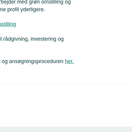
rbejder med grøn omstilling og
nne profil yderligere.
tilling
l rådgivning, investering og
 og ansøgningsproceduren
her.