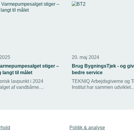
 2025
20. maj 2024
armepumpesalget stiger –
Brug BygningsTjek - og gi
langt til målet
bedre service
torisk lavpunkt i 2024
TEKNIQ Arbejdsgiverne og T
salget af vandbårne
Institut har sammen udviklet
r sin stigning, viser nye
BygningsTjek, som blandt and
en der mangler fortsat klarhed
nemt at hente alle relevante
ngsigtede politisk mål,
bygningsdata fra BBR.
EKNIQ.
rhold
Politik & analyse