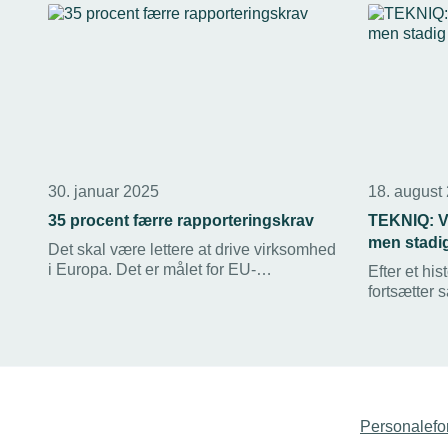
30. januar 2025
18. august
35 procent færre rapporteringskrav
TEKNIQ: V
men stadig 
Det skal være lettere at drive virksomhed
i Europa. Det er målet for EU-
Efter et his
Kommissionen, der i onsdags lancerede
fortsætter 
en plan, der blandt andet slår hårdt ned
varmepumpe
på administrative byrder.
salgstal. M
over det la
påpeger T
Personalefo