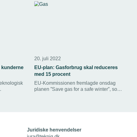
20. juli 2022
v kunderne
EU-plan: Gasforbrug skal reduceres
med 15 procent
eknologisk
EU-Kommissionen fremlagde onsdag
planen ”Save gas for a safe winter”, som
et gør det
lægger op til, at EU-landene skal
nedbringe gasforbruget med 15 procent.
Juridiske henvendelser
jura@tekniq.dk