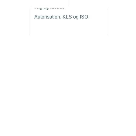
r
Tag og facade
Autorisation, KLS og ISO