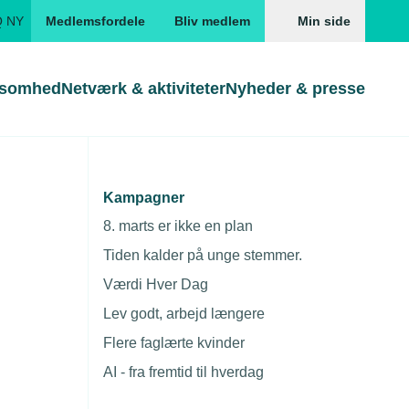
Q NY
Medlemsfordele
Bliv medlem
Min side
ksomhed
Netværk & aktiviteter
Nyheder & presse
Genveje
Genveje
serne
Kampagner
mheden grøn
Gå direkte til
Gå direkte til
EUD
8. marts er ikke en plan
Skabeloner og kontrakter
Skabeloner
ddannelser
Tiden kalder på unge stemmer.
Beregn opsigelsesvarsel
TEKNIQ app
Værdi Hver Dag
nde uddannelser
Lev godt, arbejd længere
nelse og tilskud
Flere faglærte kvinder
ngsmateriale
AI - fra fremtid til hverdag