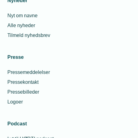
Nyheder
Nyt om navne
14. okt. 2019
Alle nyheder
Klapjagten på virksomhederne fortsætter i
Tilmeld nyhedsbrev
nyt finanslovsforslag
Presse
Relaterede nyheder
Pressemeddelelser
Pressekontakt
Pressebilleder
Logoer
Podcast