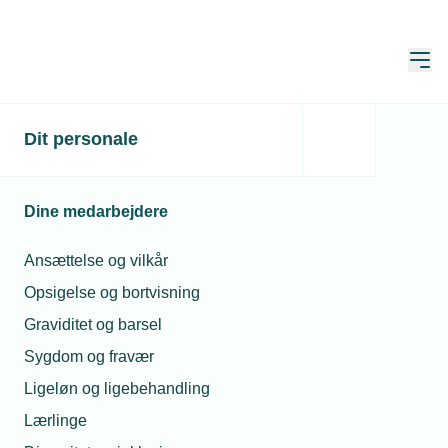
Åbn
Hjem
Dit personale
Faglært på to år
Publiceret:
27. sep. 2021
Skrevet af:
Jan Kristensen
Dine medarbejdere
Ansættelse og vilkår
Opsigelse og bortvisning
Graviditet og barsel
Sygdom og fravær
Ligeløn og ligebehandling
Lærlinge