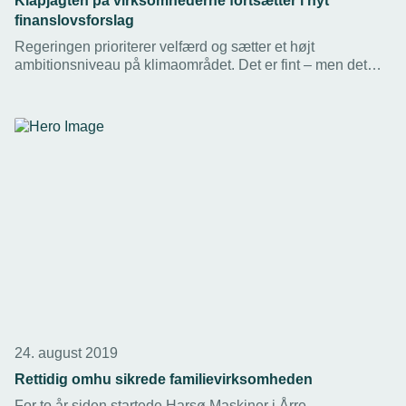
Klapjagten på virksomhederne fortsætter i nyt
finanslovsforslag
Regeringen prioriterer velfærd og sætter et højt
ambitionsniveau på klimaområdet. Det er fint – men det
bliver tomme løfter, hvis man ikke sørger for, at det danske
samfund tjener penge nok til at betale for det.
24. august 2019
Rettidig omhu sikrede familievirksomheden
For to år siden startede Harsø Maskiner i Årre