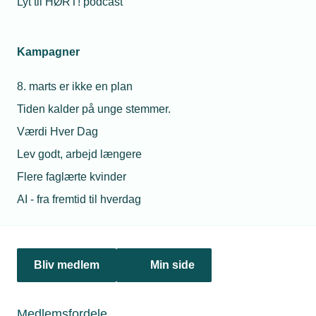
Lyt til HØRT! podcast
Kampagner
21. august 2019
Portræt: Jeg er mere opfinder end sælger
8. marts er ikke en plan
Erik Langelund laver avanceret fixationsudstyr til
kræftbehandling, reparerer de lokale landbrugsmaskiner
Tiden kalder på unge stemmer.
eller leverer dele til rumfartsbranchen.
Værdi Hver Dag
Lev godt, arbejd længere
Flere faglærte kvinder
AI - fra fremtid til hverdag
Bliv medlem
Min side
Medlemsfordele