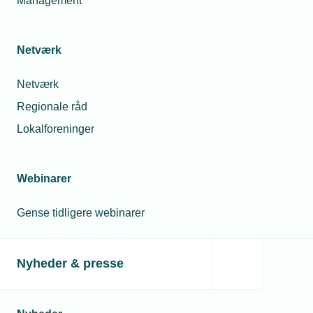
Management
Læs mere om samme emne:
Netværk
Diverse
Netværk
Regionale råd
Lokalforeninger
Relaterede nyheder
Webinarer
21. aug. 2019
Portræt: Jeg er mere opfinder end sælger
Gense tidligere webinarer
Nyheder & presse
21. aug. 2019
Portræt: Fejedrengen blev svend og meget
fast mand