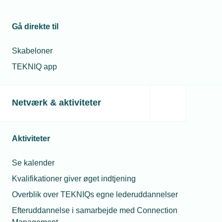
nuværende situation, hvor vores kunder har hårdt
brug for os, og alle medarbejdere er i topform og i
sving, siger direktøren, der under krisen besøgte
Gå direkte til
samtlige medarbejdere med en gave og en
Skabeloner
opmuntring afleveret ved fordøren.
TEKNIQ app
Læs mere om samme emne:
Netværk & aktiviteter
Diverse
Aktiviteter
Se kalender
Kvalifikationer giver øget indtjening
Relaterede nyheder
Overblik over TEKNIQs egne lederuddannelser
Efteruddannelse i samarbejde med Connection
21. aug. 2019