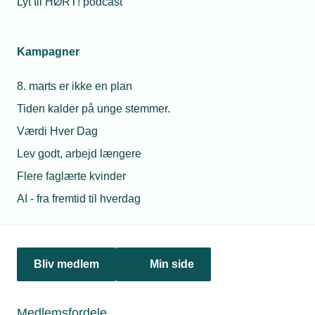
Lyt til HØRT! podcast
Kampagner
8. marts er ikke en plan
Tiden kalder på unge stemmer.
21. august 2019
Værdi Hver Dag
Portræt: Fejedrengen blev svend og meget fast mand
Lev godt, arbejd længere
Claus Guldberg Jepsen har fejret 25 års jubilæum – som
Flere faglærte kvinder
40-årig! Værktøjsmageren startede som fejedreng og
første ansatte i Kruse Formværktøj i Ribe i 1993.
AI - fra fremtid til hverdag
Bliv medlem
Min side
Medlemsfordele