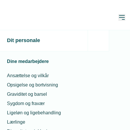
Åbn
Hjem
Dit personale
Fem års
teknologiudvikling på
Dine medarbejdere
fem måneder
Ansættelse og vilkår
Publiceret:
03. feb. 2021
Skrevet af:
Jan Kristensen
Opsigelse og bortvisning
Graviditet og barsel
Sygdom og fravær
Ligeløn og ligebehandling
Lærlinge