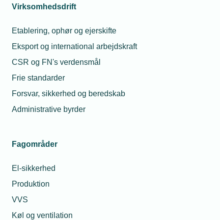
Virksomhedsdrift
Etablering, ophør og ejerskifte
Eksport og international arbejdskraft
Kontaktperson
Relaterede nyheder
Mes
CSR og FN's verdensmål
Frie standarder
11. sep. 2025
Forsvar, sikkerhed og beredskab
Casper valgte
Administrative byrder
EuroSkills
fremfor
Kongeskibet -
og mødte
Fagområder
Kongen
El-sikkerhed
13. sep. 2025
Kathrine Ejdum
Flot
Produktion
Kjølberg
sølvmedalje til
Presseansvarlig
dansk vvs-
VVS
Telefon:
talent
Tlf. 77 41 15 60
Køl og ventilation
E-mail:
kek@tekniq.dk