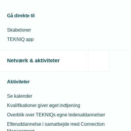
11. september 2025
Gå direkte til
Casper valgte EuroSkills fremfor Kongeskibet - og
mødte Kongen
Skabeloner
Værnepligten på Kongeskibet Dannebrog blev udskudt til
fordel for en plads ved EuroSkills. Men elektrikeren Casper
TEKNIQ app
Kærvang Pedersen kom alligevel til at møde Kong
Frederik, der torsdag besøgte hans stand i MCH
Messecenter.
Netværk & aktiviteter
Aktiviteter
Se kalender
Kvalifikationer giver øget indtjening
Overblik over TEKNIQs egne lederuddannelser
Efteruddannelse i samarbejde med Connection