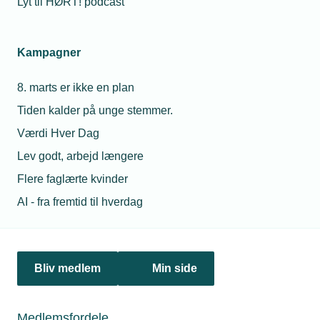
Lyt til HØRT! podcast
virksomheder, siger underdirektør.
Kampagner
Personaleforhold
8. marts er ikke en plan
Tiden kalder på unge stemmer.
Netværk & aktiviteter
Værdi Hver Dag
Nyheder
Lev godt, arbejd længere
Flere faglærte kvinder
Politik & analyse
AI - fra fremtid til hverdag
Om TEKNIQ
Bliv medlem
Min side
Juridiske henvendelser
jura@tekniq.dk
Medlemsfordele