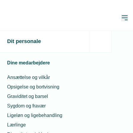
Åbn
Hjem
Dit personale
Flot hæder til dansk
svejser
Dine medarbejdere
Publiceret:
13. sep. 2025
Ansættelse og vilkår
Skrevet af:
Kathrine Ejdum Kjølberg
Opsigelse og bortvisning
Graviditet og barsel
Sygdom og fravær
Ligeløn og ligebehandling
Lærlinge