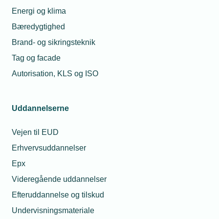
Energi og klima
13. sep. 2025
Flot
Bæredygtighed
bronzemedalje
Brand- og sikringsteknik
til dansk
elektriker-talent
Tag og facade
Autorisation, KLS og ISO
Relaterede nyheder
Uddannelserne
Vejen til EUD
Erhvervsuddannelser
Epx
Videregående uddannelser
Efteruddannelse og tilskud
Undervisningsmateriale