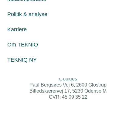
Øvrige henvendelser
tekniq@tekniq.dk
Politik & analyse
Telefon:
43436000
Karriere
Mandag til torsdag fra kl. 8:00 til 16:00
Fredag fra kl. 8:00 til 15:00
Om TEKNIQ
TEKNIQ NY
Persondatapolitik
Cookies
Paul Bergsøes Vej 6, 2600 Glostrup
Billedskærervej 17, 5230 Odense M
CVR: 45 09 35 22