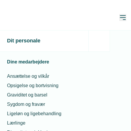
Åbn
Hjem
Dit personale
Fra EU til hjemmeskærm:
Sådan får du aktindsigt i
Dine medarbejdere
standarder
Ansættelse og vilkår
Publiceret:
11. sep. 2025
Opsigelse og bortvisning
Skrevet af:
Mads Hagemann Petersen
Graviditet og barsel
Sygdom og fravær
Ligeløn og ligebehandling
Lærlinge