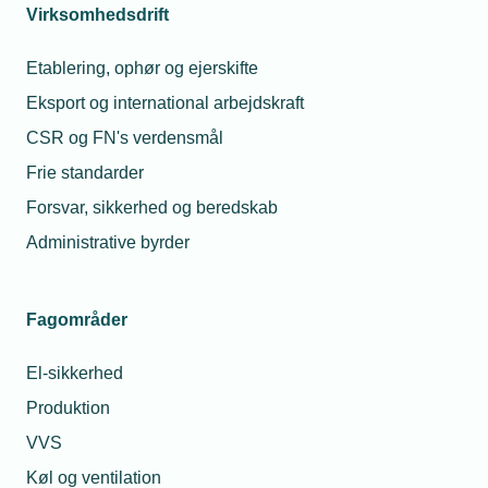
Virksomhedsdrift
Etablering, ophør og ejerskifte
Eksport og international arbejdskraft
CSR og FN's verdensmål
Frie standarder
Forsvar, sikkerhed og beredskab
Administrative byrder
02. september 2025
Fagområder
Sådan får man aktindsigt i standarder via EU
EU-harmoniserede standarder er blevet gjort frit
El-sikkerhed
tilgængelige. Men hvordan får man helt konkret fat i dem?
Få her en trin-for-trin guide til, hvordan man sætter en EU-
Produktion
bruger op, så man kan tilgå de frie standarder.
VVS
Køl og ventilation