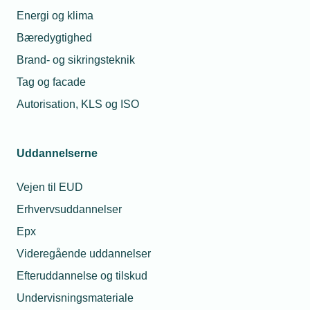
Energi og klima
Bæredygtighed
Brand- og sikringsteknik
Tag og facade
Autorisation, KLS og ISO
21. marts 2024
Uddannelserne
”Køb ikke standarder”
Vejen til EUD
Man bør vente med at købe EU-harmoniserede standarder,
sådan lyder udmeldingen fra administrerende direktør i
Erhvervsuddannelser
TEKNIQ Arbejdsgiverne Troels Blicher Danielsen, efter at
EU-domstolen har fastslået, at EU-harmoniserede
Epx
standarder skal gøres frit tilgængelige.
Videregående uddannelser
Efteruddannelse og tilskud
Undervisningsmateriale