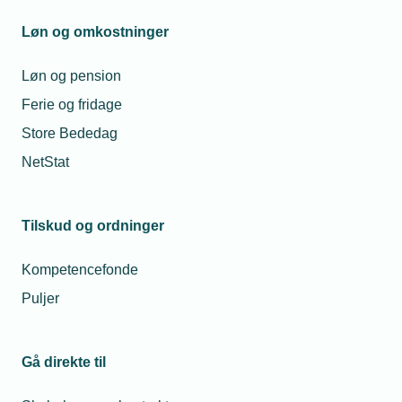
Løn og omkostninger
Foretrækker man en gennemgang af processen på
skrift, kan man læse følgende
artikel med en trin-
Løn og pension
for-trin guide
med tilhørende links.
Ferie og fridage
Store Bededag
Læs mere om samme emne:
NetStat
Dansk Standard
Standarder
EU
TEKNIQ FORKLARET
Tilskud og ordninger
Kompetencefonde
Puljer
Relaterede nyheder
Mest læste
Gå direkte til
02. sep. 2025
23. jul. 2026