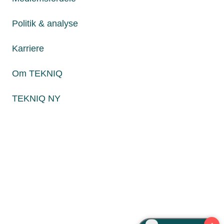
Fredag fra kl. 8:00 til 15:00
Politik & analyse
Karriere
Persondatapolitik
Cookies
Om TEKNIQ
Paul Bergsøes Vej 6, 2600 Glostrup
Billedskærervej 17, 5230 Odense M
TEKNIQ NY
CVR: 45 09 35 22