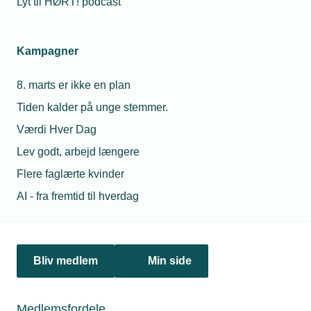
Lyt til HØRT! podcast
Netværk & aktiviteter
Kampagner
Nyheder
8. marts er ikke en plan
Politik & analyse
Tiden kalder på unge stemmer.
Om TEKNIQ
Værdi Hver Dag
Lev godt, arbejd længere
Flere faglærte kvinder
Juridiske henvendelser
AI - fra fremtid til hverdag
jura@tekniq.dk
Øvrige henvendelser
tekniq@tekniq.dk
Bliv medlem
Min side
Telefon:
43436000
Mandag til torsdag fra kl. 8:00 til 16:00
Medlemsfordele