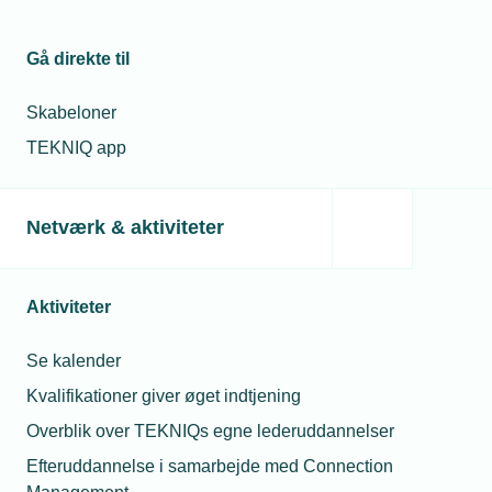
Gå direkte til
Skabeloner
TEKNIQ app
02. december 2024
TEKNIQ har fået adgang til harmoniserede standarder
Netværk & aktiviteter
TEKNIQ har søgt og fået aktindsigt i EN 60204-1: 2018 og
EN/IEC 62061: 2021 for at trykteste EU-Domstolens
afgørelse om EU-harmoniserede standarder. Men
standarderne kan kun læses - ikke deles og kopieres.
Aktiviteter
Se kalender
Kvalifikationer giver øget indtjening
Overblik over TEKNIQs egne lederuddannelser
Efteruddannelse i samarbejde med Connection