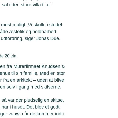
al i den store villa til et
mest muligt. Vi skulle i stedet
 både æstetik og holdbarhed
udfordring, siger Jonas Due.
e 20 trin.
sen fra Murerfirmaet Knudsen &
us til sin familie. Med en stor
er fra en arkitekt – uden at blive
sen selv i gang med skitserne.
 så var der pludselig en skitse,
har i huset. Det blev et godt
ger vauw, når de kommer ind i