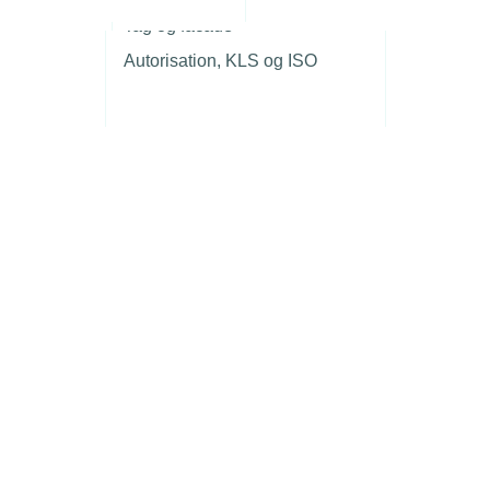
r
Tag og facade
Autorisation, KLS og ISO