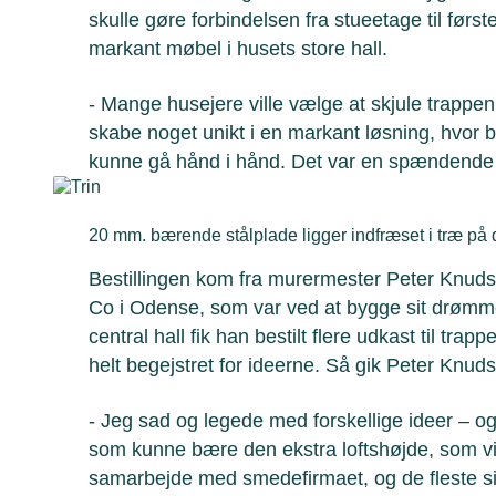
skulle gøre forbindelsen fra stueetage til første s
markant møbel i husets store hall.
- Mange husejere ville vælge at skjule trappen 
skabe noget unikt i en markant løsning, hvor
kunne gå hånd i hånd. Det var en spændende 
20 mm. bærende stålplade ligger indfræset i træ på d
Bestillingen kom fra murermester Peter Knud
Co i Odense, som var ved at bygge sit drømmeh
central hall fik han bestilt flere udkast til trapp
helt begejstret for ideerne. Så gik Peter Knud
- Jeg sad og legede med forskellige ideer – og
som kunne bære den ekstra loftshøjde, som vi 
samarbejde med smedefirmaet, og de fleste si