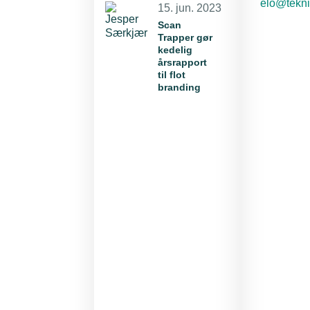
E-mail:
elo@tekni
15. jun. 2023
Scan
Trapper gør
kedelig
årsrapport
til flot
branding