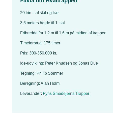
Fakta om Hvaltrappen
20 trin – af stål og træ
3,6 meters højde til 1. sal
Fribredde fra 1,2 m til 1,6 m på midten af trappen
Timeforbrug: 175 timer
Pris: 300-350.000 kr.
Ide-udvikling; Peter Knudsen og Jonas Due
Tegning: Philip Sommer
Beregning: Alan Holm
Leverandør:
Fyns Smedejerns Trapper