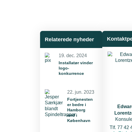
Kontaktp
Relaterede nyheder
19. dec. 2024
Installatør vinder
logo-
konkurrence
22. jun. 2023
Fortjenesten
er bedre i
Edwar
Hamborg
Lorentz
end i
Konsule
København
Tel
Tlf. 77 42 