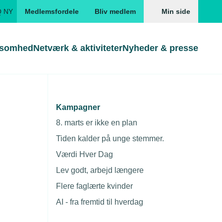
Q NY
Medlemsfordele
Bliv medlem
Min side
ksomhed
Netværk & aktiviteter
Nyheder & presse
Genveje
Genveje
serne
Kampagner
Gå direkte til
Gå direkte til
EUD
8. marts er ikke en plan
Skabeloner og kontrakter
Skabeloner
ddannelser
Tiden kalder på unge stemmer.
Beregn opsigelsesvarsel
TEKNIQ app
Værdi Hver Dag
nde uddannelser
Lev godt, arbejd længere
nelse og tilskud
Flere faglærte kvinder
ngsmateriale
AI - fra fremtid til hverdag