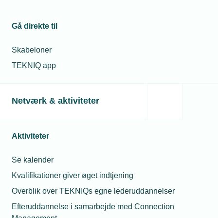
E-mail:
mmj@tekniq.dk
01. dec. 2025
Danskerne
Gå direkte til
parkerer
boligforbedringer -
selvom økonomien
Skabeloner
er stærk
TEKNIQ app
Relaterede nyheder
Netværk & aktiviteter
Aktiviteter
Se kalender
Kvalifikationer giver øget indtjening
Overblik over TEKNIQs egne lederuddannelser
Efteruddannelse i samarbejde med Connection