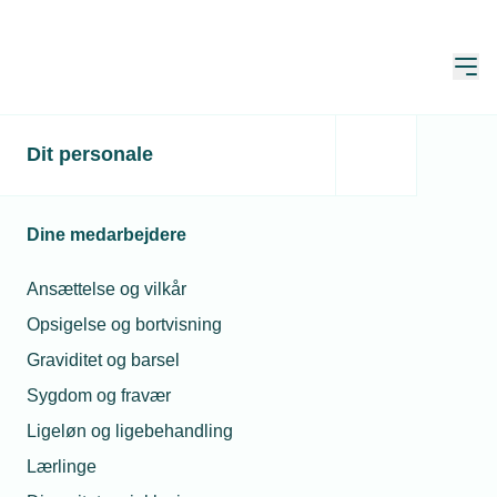
Åbn
Hjem
Dit personale
GK siger farvel til
Danmark og sælger
Dine medarbejdere
servicevirksomheden
Ansættelse og vilkår
Publiceret:
08. jan. 2026
Skrevet af:
Mimi Munch-Jensen
Opsigelse og bortvisning
Graviditet og barsel
Sygdom og fravær
Ligeløn og ligebehandling
Lærlinge