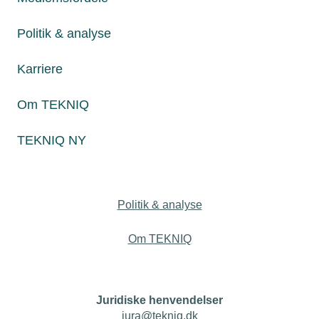
konkurser og færre tabte job i det tekniske erhvervsliv end
tidligere.
Politik & analyse
Karriere
Personaleforhold
Om TEKNIQ
Netværk & aktiviteter
TEKNIQ NY
Nyheder
Politik & analyse
Om TEKNIQ
Juridiske henvendelser
jura@tekniq.dk