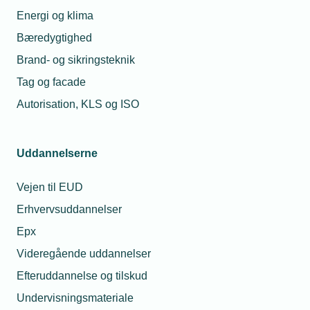
Energi og klima
Opkøb
Medlemsvirksomhed
Økonomi
Bæredygtighed
Brand- og sikringsteknik
Tag og facade
Autorisation, KLS og ISO
Kontaktperson
Relaterede nyheder
25. nov. 2021
Uddannelserne
EL:CON vokser
voldsomt i
Vejen til EUD
Nordjylland
Erhvervsuddannelser
Epx
08. jul. 2026
Videregående uddannelser
Andersen &
Heegaard får
Mimi Munch-Jensen
Efteruddannelse og tilskud
international ejer
Kommunikationskonsule
Undervisningsmateriale
Telefon:
Tlf. 77 41 15 19