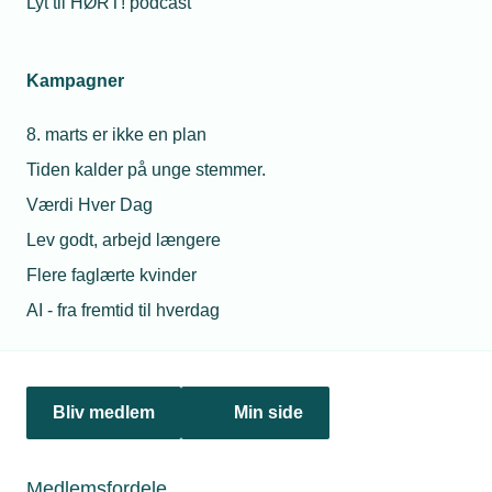
Lyt til HØRT! podcast
Danskernes planer om større forbedringer i hjemmet ligger
lavt trods solid dansk økonomi. Det bremser både
klimaindsatsen og aktiviteten hos lokale virksomheder,
Kampagner
lyder det fra TEKNIQ.
8. marts er ikke en plan
Tiden kalder på unge stemmer.
Værdi Hver Dag
Lev godt, arbejd længere
Flere faglærte kvinder
AI - fra fremtid til hverdag
07. januar 2026
Bliv medlem
Min side
Færre konkurser i 2025: Det tekniske erhvervsliv viser
robusthed
På trods af økonomisk uro blev 2025 et år med både færre
Medlemsfordele