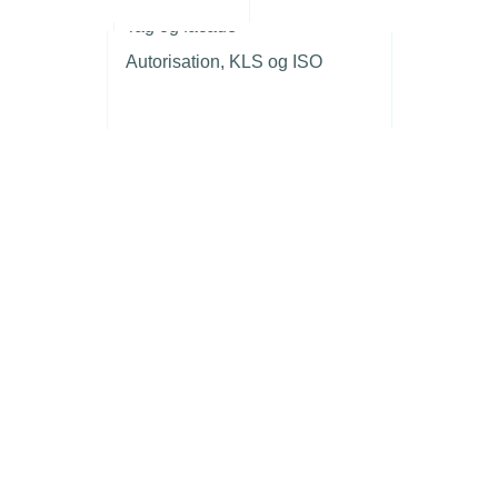
r
Tag og facade
Autorisation, KLS og ISO