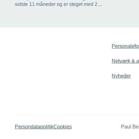
forgæves, vi
sidste 11 måneder og er steget med 21
færre end 
procent siden januar 2025. Det er vigtigt
at være bevidst om i
kontraktudarbejdelsen, lyder det fra
TEKNIQ.
Personalefo
Netværk & ak
Nyheder
Persondatapolitik
Cookies
Paul Be