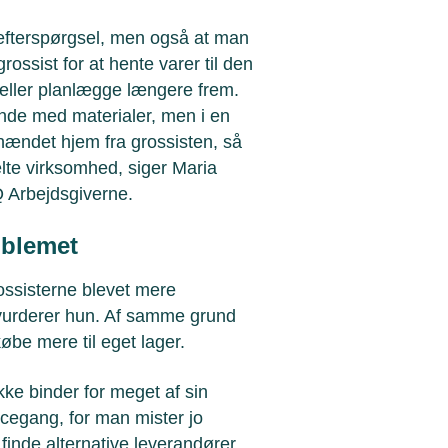
or efterspørgsel, men også at man
grossist for at hente varer til den
eller planlægge længere frem.
inde med materialer, men i en
hændet hjem fra grossisten, så
elte virksomhed, siger Maria
Q Arbejdsgiverne.
oblemet
rossisterne blevet mere
 vurderer hun. Af samme grund
købe mere til eget lager.
kke binder for meget af sin
ncegang, for man mister jo
inde alternative leverandører,