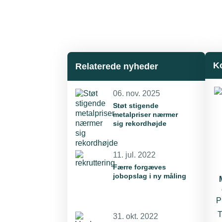
K
Relaterede nyheder
06. nov. 2025
Støt stigende
metalpriser nærmer
sig rekordhøjde
11. jul. 2022
Færre forgæves
jobopslag i ny måling
P
T
31. okt. 2022