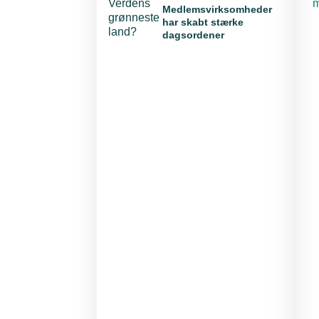
E
m
Medlemsvirksomheder
har skabt stærke
dagsordener