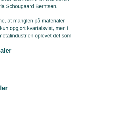
aria Schougaard Berntsen.
rne, at manglen på materialer
un opgjort kvartalsvist, men i
 metalindustrien oplevet det som
aler
ler