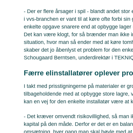
- Der er flere årsager i spil - blandt andet st
i vvs-branchen er vant til at køre ofte forbi sin 
enkelte opgave snarere end at opbygge lager 
Det kan være klogt, for så brænder man ikke 
situation, hvor man så ender med at køre tom
skaber det jo åbenlyst et problem for den enk
Schougaard Berntsen, underdirektør i TEKNI
Færre elinstallatører oplever pr
I takt med prisstigningerne på materialer er g
tilbageholdende med at opbygge store lagre,
kan en vej for den enkelte installatør være at 
- Det kræver omvendt risikovillighed, så man i
kapital på den måde. Derfor er det er en bala
omsætning, hver gang man skal bøvle med at f