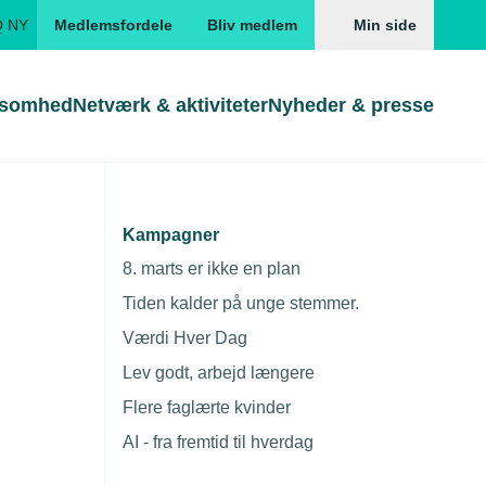
Q NY
Medlemsfordele
Bliv medlem
Min side
ksomhed
Netværk & aktiviteter
Nyheder & presse
Genveje
Genveje
serne
Kampagner
terialer
Gå direkte til
Gå direkte til
EUD
8. marts er ikke en plan
Skabeloner og kontrakter
Skabeloner
ddannelser
Tiden kalder på unge stemmer.
Beregn opsigelsesvarsel
TEKNIQ app
Værdi Hver Dag
nde uddannelser
Lev godt, arbejd længere
nelse og tilskud
Flere faglærte kvinder
ngsmateriale
AI - fra fremtid til hverdag