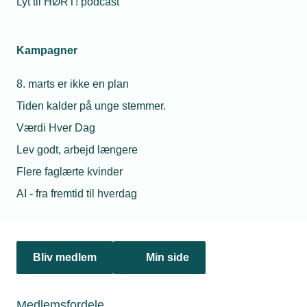
Lyt til HØRT! podcast
Netværk & aktiviteter
Kampagner
Nyheder
8. marts er ikke en plan
Politik & analyse
Tiden kalder på unge stemmer.
Om TEKNIQ
Værdi Hver Dag
Lev godt, arbejd længere
Flere faglærte kvinder
Juridiske henvendelser
AI - fra fremtid til hverdag
jura@tekniq.dk
Øvrige henvendelser
tekniq@tekniq.dk
Bliv medlem
Min side
Telefon:
43436000
Mandag til torsdag fra kl. 8:00 til 16:00
Medlemsfordele