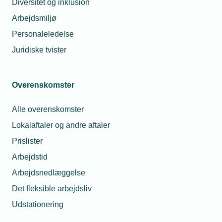
Diversitet og inklusion
Arbejdsmiljø
E-mail*
Personaleledelse
Juridiske tvister
Husk mine oplysninger
Overenskomster
Glemt adgangskode
Log ind
Alle overenskomster
Lokalaftaler og andre aftaler
Prislister
Arbejdstid
Har du spørgsmål til din
Arbejdsnedlæggelse
brugerprofil?
Det fleksible arbejdsliv
Udstationering
Du er altid velkommen til at kontakte