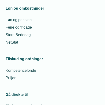
os.
Så sørger vi for at hjælpe dig godt
Løn og omkostninger
videre.
Løn og pension
Telefon:
43 43 60 00
Ferie og fridage
Mandag til torsdag fra kl. 08:00 til 16:00
Store Bededag
Fredag fra kl. 08:00 til 15:00
tekniq@tekniq.dk
NetStat
Tilskud og ordninger
Kompetencefonde
Puljer
Gå direkte til