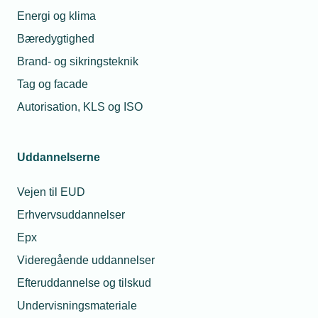
Energi og klima
Bæredygtighed
Relaterede nyheder
Brand- og sikringsteknik
Tag og facade
Autorisation, KLS og ISO
Uddannelserne
Vejen til EUD
Erhvervsuddannelser
Epx
Videregående uddannelser
11. august 2025
Efteruddannelse og tilskud
Direktør i tvivl – men står fast
Undervisningsmateriale
Mie Asp Christoffersen er tredje generation i