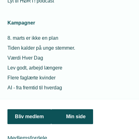
Lyt til HØRT! podcast
Personaleforhold
Netværk & aktiviteter
Kampagner
Nyheder
8. marts er ikke en plan
Tiden kalder på unge stemmer.
Politik & analyse
Værdi Hver Dag
Om TEKNIQ
Lev godt, arbejd længere
Flere faglærte kvinder
AI - fra fremtid til hverdag
Juridiske henvendelser
jura@tekniq.dk
Øvrige henvendelser
Bliv medlem
Min side
tekniq@tekniq.dk
Telefon:
43436000
Medlemsfordele