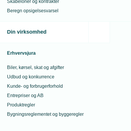
Skabeloner og kontrakter
Hvilke strategier virker bedst i små og
mellemstore virksomheder?
Beregn opsigelsesvarsel
Hvordan kan du som leder styrke samarbejdet og
udnytte generationernes forskellige styrker?
Din virksomhed
Der er adgang for alle medlemsvirksomheder til
ledelseseventet, og ledere er velkomne til at tage
Erhvervsjura
mellemledere og andre interesserede med.
Biler, kørsel, skat og afgifter
Tilmelding her:
Udbud og konkurrence
Kunde- og forbrugerforhold
Entrepriser og AB
Læs mere om samme emne:
Produktregler
ledelse
Bygningsreglementet og byggeregler