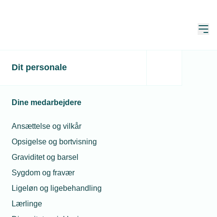
Åbn
Hjem
Dit personale
Få inspiration til ny
ledelse
Dine medarbejdere
Publiceret:
30. jan. 2025
Skrevet af:
Jan Kristensen
Ansættelse og vilkår
Opsigelse og bortvisning
Graviditet og barsel
Sygdom og fravær
Ligeløn og ligebehandling
Lærlinge