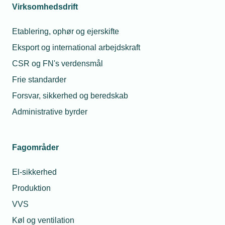
Virksomhedsdrift
Kontaktperson
Relaterede nyheder
Etablering, ophør og ejerskifte
Eksport og international arbejdskraft
11. aug. 2025
CSR og FN's verdensmål
Direktør i tvivl – men
Frie standarder
står fast
Forsvar, sikkerhed og beredskab
Administrative byrder
11. maj 2023
Rejs ind i fremtiden:
Medlemmer på
Michael Degn
Fagområder
opdagelsesrejse i
Christensen
nye krav og
Presseansvarlig
muligheder
El-sikkerhed
Telefon:
Tlf. 77 42 42 27
Produktion
E-mail:
mdc@tekniq.dk
30. jul. 2025
VVS
Når fodboldklubben
stjæler arbejdstiden
Køl og ventilation