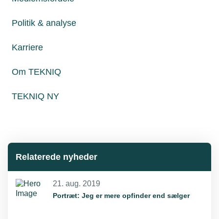
Ansatte: 8
Politik & analyse
Web: www.vivo-pro.dk
Karriere
Læs mere om samme emne:
Om TEKNIQ
Diverse
TEKNIQ NY
Relaterede nyheder
21. aug. 2019
Portræt: Jeg er mere opfinder end sælger