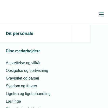
Åbn
Hjem
Dit personale
Jespers første ansatte
var en robot
Dine medarbejdere
Publiceret:
29. jan. 2021
Skrevet af:
Jan Kristensen
Ansættelse og vilkår
Opsigelse og bortvisning
Graviditet og barsel
Sygdom og fravær
Ligeløn og ligebehandling
Lærlinge