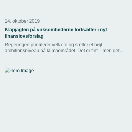
14. oktober 2019
Klapjagten på virksomhederne fortsætter i nyt
finanslovsforslag
Regeringen prioriterer velfærd og sætter et højt
ambitionsniveau på klimaområdet. Det er fint – men det
bliver tomme løfter, hvis man ikke sørger for, at det danske
samfund tjener penge nok til at betale for det.