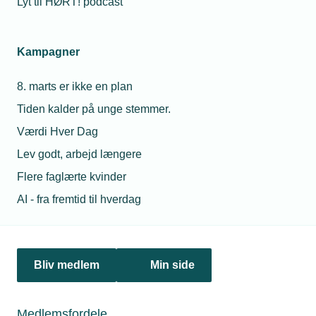
Lyt til HØRT! podcast
Men der er masser af potentiale for integrering af
robotter i SMV’erne inden for metalbranchen.
Kampagner
- Vi samarbejder med mange virksomheder. Når jeg
8. marts er ikke en plan
besøger deres produktioner, så er det ofte, at jeg
Tiden kalder på unge stemmer.
tænker, at her ville en robot give rigtig god mening
og gode resultater. Der er masser af muligheder i
Værdi Hver Dag
metalvirksomhederne, siger Jesper Larsen.
Lev godt, arbejd længere
Flere faglærte kvinder
Vivo Production
AI - fra fremtid til hverdag
Hjemsted: Aabenraa
Indehaver: Jesper Larsen
Bliv medlem
Min side
Speciale: CNC-drejning og fræsning
Medlemsfordele