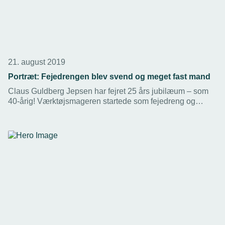
21. august 2019
Portræt: Fejedrengen blev svend og meget fast mand
Claus Guldberg Jepsen har fejret 25 års jubilæum – som
40-årig! Værktøjsmageren startede som fejedreng og
første ansatte i Kruse Formværktøj i Ribe i 1993.