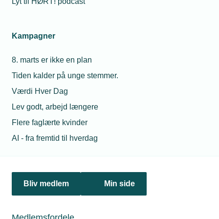
Lyt til HØRT! podcast
& Lauritzen være nomineret i kategorien ”Årets store
virksomhed (over 250 medarbejdere)”. Kemp & Lauritzen
var første gang nomineret i 2023, hvor de også vandt
Kampagner
prisen.
8. marts er ikke en plan
Personaleforhold
Tiden kalder på unge stemmer.
Værdi Hver Dag
Netværk & aktiviteter
Lev godt, arbejd længere
Nyheder
Flere faglærte kvinder
AI - fra fremtid til hverdag
Politik & analyse
Om TEKNIQ
Bliv medlem
Min side
Juridiske henvendelser
Medlemsfordele