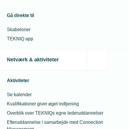
Gå direkte til
17. januar 2024
Skabeloner
Sådan bliver byggebranchen markant grønnere
TEKNIQ app
Byggebranchens samlede anbefalinger til at blive mere
bæredygtig er nu klar til at blive præsenteret på et
lanceringsevent den 25. januar.
Netværk & aktiviteter
Aktiviteter
Se kalender
Kvalifikationer giver øget indtjening
Overblik over TEKNIQs egne lederuddannelser
Efteruddannelse i samarbejde med Connection