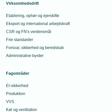
Virksomhedsdrift
Læs mere om samme emne:
Etablering, ophør og ejerskifte
Bæredygtighed
Eksport og international arbejdskraft
CSR og FN's verdensmål
Frie standarder
Forsvar, sikkerhed og beredskab
Relaterede nyheder
Mest læste
Administrative byrder
17. jan. 2024
23. jul. 2026
Sådan bliver
Hvorfor fik min
Fagområder
byggebranchen
montør en bøde for
markant
at tage varer med fra
El-sikkerhed
grønnere
grossisten til en
kollega?
Produktion
25. jan. 2024
VVS
08. jul. 2026
33 veje til at gøre
byggeriet
Må jeg låne min
Køl og ventilation