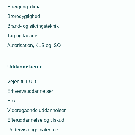
grønnere
lærling ud hvis jeg
Energi og klima
mangler opgaver?
Bæredygtighed
22. mar. 2024
Brand- og sikringsteknik
28. jul. 2026
Kemp &
Lauritzen
Må unge under 18 år
Tag og facade
skifter farve og
drikke alkohol til
fastholder
sommerfesten?
Autorisation, KLS og ISO
fokus
Uddannelserne
Relaterede nyheder
Vejen til EUD
Erhvervsuddannelser
Epx
Videregående uddannelser
Efteruddannelse og tilskud
Undervisningsmateriale