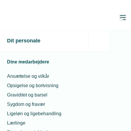
Åbn
Hjem
Dit personale
Kemp & Lauritzen vil
være mere bæredygtige
Dine medarbejdere
Publiceret:
02. nov. 2022
Skrevet af:
Michael Degn
Ansættelse og vilkår
Opsigelse og bortvisning
Graviditet og barsel
Sygdom og fravær
Ligeløn og ligebehandling
Lærlinge