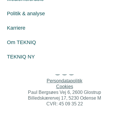
jura@tekniq.dk
Politik & analyse
Øvrige henvendelser
tekniq@tekniq.dk
Karriere
Telefon:
43436000
Mandag til torsdag fra kl. 8:00 til 16:00
Om TEKNIQ
Fredag fra kl. 8:00 til 15:00
TEKNIQ NY
Persondatapolitik
Cookies
Paul Bergsøes Vej 6, 2600 Glostrup
Billedskærervej 17, 5230 Odense M
CVR: 45 09 35 22