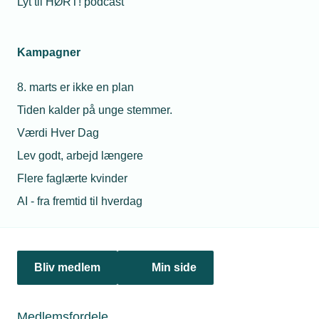
Lyt til HØRT! podcast
21. august 2019
Portræt: Jeg er mere opfinder end sælger
Erik Langelund laver avanceret fixationsudstyr til
Kampagner
kræftbehandling, reparerer de lokale landbrugsmaskiner
eller leverer dele til rumfartsbranchen.
8. marts er ikke en plan
Tiden kalder på unge stemmer.
Værdi Hver Dag
Lev godt, arbejd længere
Flere faglærte kvinder
AI - fra fremtid til hverdag
Bliv medlem
Min side
21. august 2019
Portræt: Fejedrengen blev svend og meget fast mand
Medlemsfordele