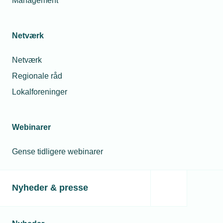
Management
Diverse
Netværk
Netværk
Regionale råd
Relaterede nyheder
Lokalforeninger
21. aug. 2019
Portræt: Jeg er mere opfinder end sælger
Webinarer
Gense tidligere webinarer
21. aug. 2019
Portræt: Fejedrengen blev svend og meget
Nyheder & presse
fast mand