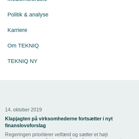
Claus Guldberg Jepsen har fejret 25 års jubilæum – som
40-årig! Værktøjsmageren startede som fejedreng og
Politik & analyse
første ansatte i Kruse Formværktøj i Ribe i 1993.
Karriere
Om TEKNIQ
TEKNIQ NY
14. oktober 2019
Klapjagten på virksomhederne fortsætter i nyt
finanslovsforslag
Regeringen prioriterer velfærd og sætter et højt