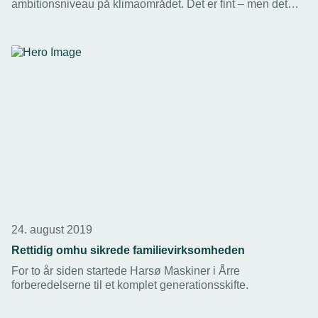
ambitionsniveau på klimaområdet. Det er fint – men det
bliver tomme løfter, hvis man ikke sørger for, at det danske
samfund tjener penge nok til at betale for det.
24. august 2019
Rettidig omhu sikrede familievirksomheden
For to år siden startede Harsø Maskiner i Årre
forberedelserne til et komplet generationsskifte.