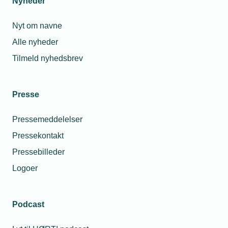
Nyheder
14. okt. 2019
Klapjagten på virksomhederne fortsætter i
Nyt om navne
nyt finanslovsforslag
Alle nyheder
Tilmeld nyhedsbrev
Relaterede nyheder
Presse
Pressemeddelelser
Pressekontakt
Pressebilleder
Logoer
Podcast