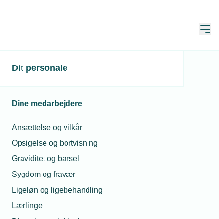
Åbn
Hjem
Dit personale
Klimarådet vælger
samme grønne tone som
Dine medarbejdere
erhvervslivet
Ansættelse og vilkår
Publiceret:
09. mar. 2020
Skrevet af:
-
Opsigelse og bortvisning
Graviditet og barsel
Sygdom og fravær
Ligeløn og ligebehandling
Lærlinge