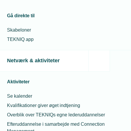
Kunstig intelligens kan
hjælpe
Michael Degn
Gå direkte til
erhvervsuddannelserne
Christensen
Presseansvarlig
Skabeloner
Telefon:
Tlf. 77 42 42 27
02. jan. 2023
E-mail:
mdc@tekniq.dk
TEKNIQ app
Ny digital indgang til
elektrikerlærlinge
Netværk & aktiviteter
Aktiviteter
Relaterede nyheder
Se kalender
Kvalifikationer giver øget indtjening
Overblik over TEKNIQs egne lederuddannelser
Efteruddannelse i samarbejde med Connection