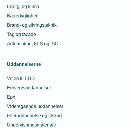
Energi og klima
Bæredygtighed
Læs mere om samme emne:
Brand- og sikringsteknik
Tag og facade
Lærlinge
Erhvervsuddannelse
Autorisation, KLS og ISO
Uddannelserne
Kontaktperson
Relaterede nyheder
Vejen til EUD
Erhvervsuddannelser
29. jun. 2023
Epx
Flere faglærte kræver
flere investeringer
Videregående uddannelser
Efteruddannelse og tilskud
Undervisningsmateriale
17. jun. 2024