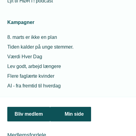
Lyt til HØRT! podcast
02. januar 2023
Ny digital indgang til elektrikerlærlinge
Kampagner
Fra årsskiftet er uddannelsesaftalerne til elektrikere rykket
over på lærepladsen.dk. Som virksomhed skal du derfor nu
8. marts er ikke en plan
kun forholde dig til én digital indgang, når du skal indgå
Tiden kalder på unge stemmer.
uddannelsesaftaler.
Værdi Hver Dag
Lev godt, arbejd længere
Flere faglærte kvinder
AI - fra fremtid til hverdag
Bliv medlem
Min side
25. august 2022
Medlemsfordele