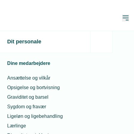
Åbn
Hjem
Dit personale
Lave ansøgertal giver
panderynker
Dine medarbejdere
Publiceret:
20. apr. 2023
Skrevet af:
Michael Degn
Ansættelse og vilkår
Opsigelse og bortvisning
Graviditet og barsel
Sygdom og fravær
Ligeløn og ligebehandling
Lærlinge