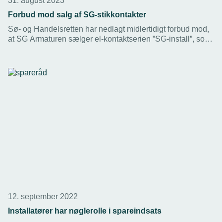
31. august 2023
Forbud mod salg af SG-stikkontakter
Sø- og Handelsretten har nedlagt midlertidigt forbud mod,
at SG Armaturen sælger el-kontaktserien ”SG-install”, som
ifølge kendelsen ligner Schneider Electrics FUGA-serie så
meget, at Schneiders rettigheder er krænket.
12. september 2022
Installatører har nøglerolle i spareindsats