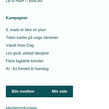
Lyt til HØRT! podcast
Læs mere om samme emne:
Kampagner
energioptimering
8. marts er ikke en plan
Tiden kalder på unge stemmer.
Værdi Hver Dag
Lev godt, arbejd længere
Relaterede nyheder
Mest læste
Flere faglærte kvinder
14. feb. 2023
23. jul. 2026
AI - fra fremtid til hverdag
Sidste
Hvorfor fik min
udkald for
montør en bøde for
lysstofrør
at tage varer med fra
grossisten til en
Bliv medlem
Min side
kollega?
09. nov. 2022
08. jul. 2026
Flere
Medlemsfordele