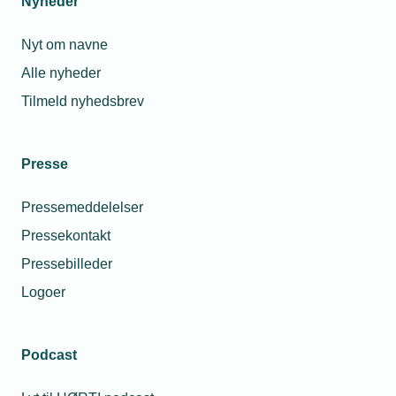
Nyheder
og fællesadgangsveje:
https://bygningsreglementet.dk/Tekniske-
Nyt om navne
bestemmelser/18/Krav/382_384#8f519979-
Alle nyheder
27f5-4e32-a7e8-9f5bd62cba5a
Tilmeld nyhedsbrev
Installationsstandarden DS/HD 60364-5-
53:2015+A11:2017 (SIK) foreskriver, at
armaturer og RCD’er skal vælges og
Presse
installeres med henblik på at begrænse
Pressemeddelelser
risikoen for uønsket udkobling af RCD’erne.
Beskyttelsesstrømme og/eller
Pressekontakt
jordlækstrømme må ikke være større end
Pressebilleder
0,3 gange RCD’ens nominelle
Logoer
mærkeudløserstrøm.
Podcast