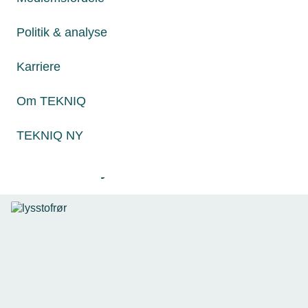
batterier
Må jeg låne min
bryder i
lærling ud hvis jeg
brand
mangler opgaver?
Politik & analyse
31. aug. 2023
Karriere
28. jul. 2026
Forbud mod
salg af SG-
Må unge under 18 år
Om TEKNIQ
stikkontakter
drikke alkohol til
sommerfesten?
TEKNIQ NY
Relaterede nyheder