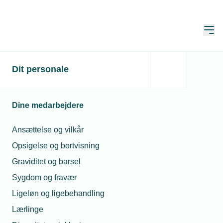
Åbn
Hjem
Dit personale
Lysstofrør bliver sendt
ud i mørket
Dine medarbejdere
Publiceret:
07. sep. 2022
Skrevet af:
Michael Degn
Ansættelse og vilkår
Opsigelse og bortvisning
Graviditet og barsel
Sygdom og fravær
Ligeløn og ligebehandling
Lærlinge