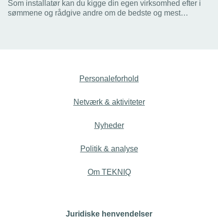
Som installatør kan du kigge din egen virksomhed efter i
sømmene og rådgive andre om de bedste og mest
effektive måder at spare på energien i en tid med knaphed.
Vi har set nærmere på anbefalingerne.
Personaleforhold
Netværk & aktiviteter
Nyheder
Politik & analyse
Om TEKNIQ
Juridiske henvendelser