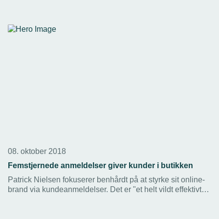
er dårligt rustet til at udnytte dem, viser ny undersøgelse.
08. oktober 2018
Femstjernede anmeldelser giver kunder i butikken
Patrick Nielsen fokuserer benhårdt på at styrke sit online-
brand via kundeanmeldelser. Det er "et helt vildt effektivt
værktøj", lyder det fra den unge elinstallatør.