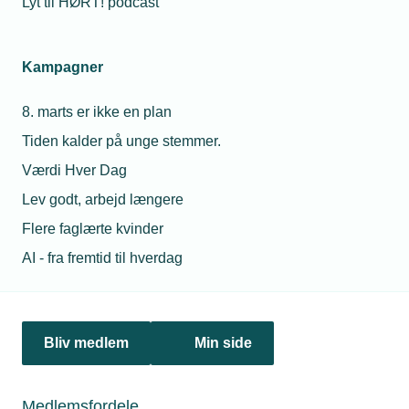
Lyt til HØRT! podcast
Electra
Kampagner
8. marts er ikke en plan
Tiden kalder på unge stemmer.
Relaterede nyheder
Værdi Hver Dag
11. jul. 2018
Lev godt, arbejd længere
En fremtid med installatøren i centrum
Flere faglærte kvinder
AI - fra fremtid til hverdag
13. aug. 2018
Installationsvirksomheder blandt
Bliv medlem
Min side
smarthome-piloter
Medlemsfordele