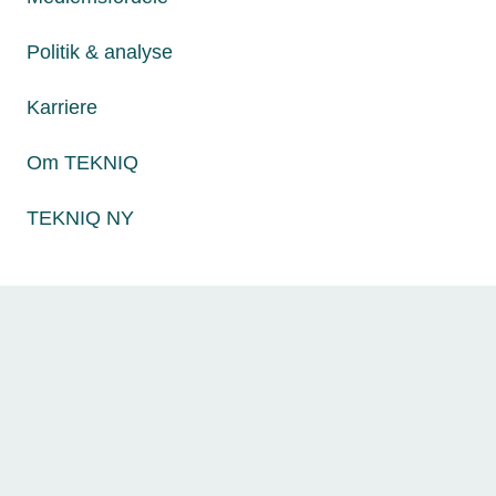
30. aug. 2018
Ny teknologi er ikke i brug på
Politik & analyse
byggepladserne
Karriere
Om TEKNIQ
Relaterede nyheder
TEKNIQ NY