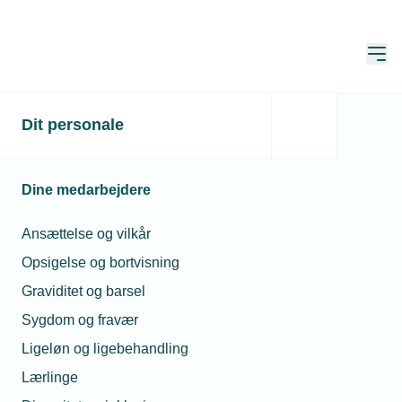
Åbn
Hjem
Dit personale
Mariendal efterlyser
adgang til data
Dine medarbejdere
Publiceret:
15. apr. 2021
Skrevet af:
Michael Degn
Ansættelse og vilkår
Opsigelse og bortvisning
Graviditet og barsel
Sygdom og fravær
Ligeløn og ligebehandling
Lærlinge