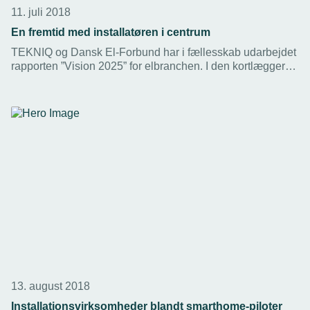
11. juli 2018
En fremtid med installatøren i centrum
TEKNIQ og Dansk El-Forbund har i fællesskab udarbejdet
rapporten ”Vision 2025” for elbranchen. I den kortlægger
organisationerne de udfordringer, virksomhederne står
overfor, og ser nærmere på løsningerne. Electra tog en
snak med Niels Jørgen Hansen, der er administrerende
direktør hos TEKNIQ, om de centrale budskaber i
rapporten.
13. august 2018
Installationsvirksomheder blandt smarthome-piloter