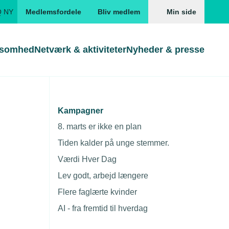
Q NY
Medlemsfordele
Bliv medlem
Min side
ksomhed
Netværk & aktiviteter
Nyheder & presse
Genveje
Genveje
serne
Kampagner
risstigninger
Gå direkte til
Gå direkte til
EUD
8. marts er ikke en plan
Skabeloner og kontrakter
Skabeloner
ddannelser
Tiden kalder på unge stemmer.
Beregn opsigelsesvarsel
TEKNIQ app
Værdi Hver Dag
nde uddannelser
Lev godt, arbejd længere
nelse og tilskud
Flere faglærte kvinder
ngsmateriale
AI - fra fremtid til hverdag