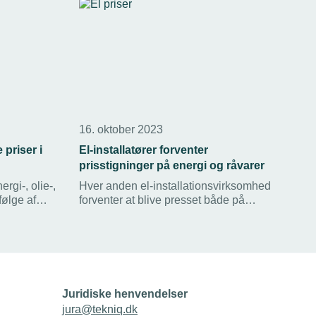
16. oktober 2023
 priser i
El-installatører forventer
prisstigninger på energi og råvarer
rgi-, olie-,
Hver anden el-installationsvirksomhed
følge af
forventer at blive presset både på
t svært at
energi- og råvarepriser det kommende
e måneder
halve år. Det viser en ny undersøgelse
stningerne
blandt denne medlemsgruppe hos
t en aftale
TEKNIQ Arbejdsgiverne. Men flere
virksomheder har taget initiativer.
Juridiske henvendelser
jura@tekniq.dk