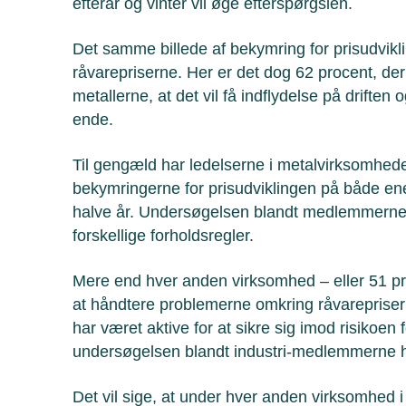
efterår og vinter vil øge efterspørgslen.
Det samme billede af bekymring for prisudvikl
råvarepriserne. Her er det dog 62 procent, der
metallerne, at det vil få indflydelse på driften 
ende.
Til gengæld har ledelserne i metalvirksomhede
bekymringerne for prisudviklingen på både e
halve år. Undersøgelsen blandt medlemmerne v
forskellige forholdsregler.
Mere end hver anden virksomhed – eller 51 proc
at håndtere problemerne omkring råvareprisern
har været aktive for at sikre sig imod risikoen 
undersøgelsen blandt industri-medlemmerne 
Det vil sige, at under hver anden virksomhed i 