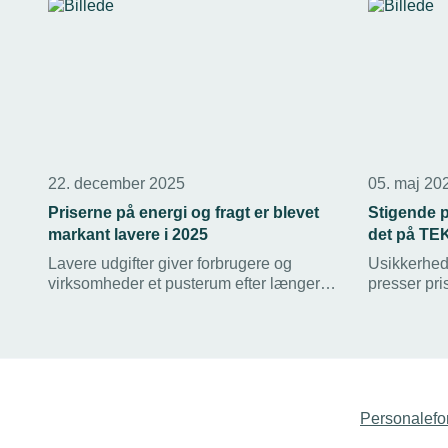
22. december 2025
05. maj 20
Priserne på energi og fragt er blevet
Stigende p
markant lavere i 2025
det på TE
Lavere udgifter giver forbrugere og
Usikkerhed
virksomheder et pusterum efter længere
presser pri
tid med stigende priser.
opad. TEK
giver medl
indblik i d
tilpasse der
Personalefo