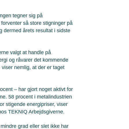
ingen tegner sig på
 forventer så store stigninger på
og dermed årets resultat i sidste
rne valgt at handle på
nergi og råvarer det kommende
iser nemlig, at der er taget
ent – har gjort noget aktivt for
e. 58 procent i metalindustrien
for stigende energipriser, viser
hos TEKNIQ Arbejdsgiverne.
mindre grad eller slet ikke har