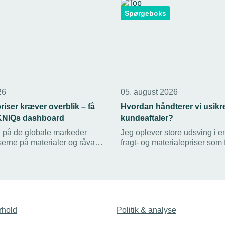
Spørgeboks
26
05. august 2026
riser kræver overblik – få
Hvordan håndterer vi usikre
KNIQs dashboard
kundeaftaler?
 på de globale markeder
Jeg oplever store udsving i ene
serne på materialer og råvarer
fragt- og materialepriser som 
NIQs markedsdashboard
geopolitisk uro, og det gør de
emsvirksomheder løbende
lave aftaler med kunder fler
e seneste pristal, så de kan
frem. Hvad gør jeg, når omko
es forretning i tide.
kan ændre sig markant, efter a
er indgået?
rhold
Politik & analyse