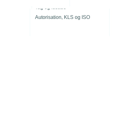
r
Tag og facade
Autorisation, KLS og ISO