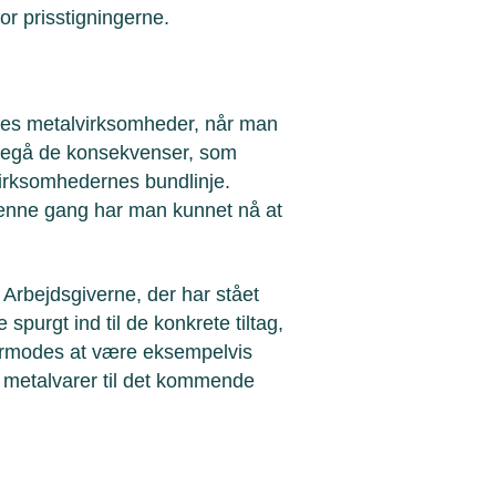
for prisstigningerne.
vores metalvirksomheder, når man
imødegå de konsekvenser, som
 virksomhedernes bundlinje.
 Denne gang har man kunnet nå at
rbejdsgiverne, der har stået
spurgt ind til de konkrete tiltag,
ormodes at være eksempelvis
å metalvarer til det kommende