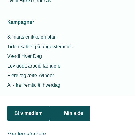
Lyt til HØRT! podcast
Kampagner
8. marts er ikke en plan
Tiden kalder på unge stemmer.
Værdi Hver Dag
Lev godt, arbejd længere
29. januar 2026
Flere faglærte kvinder
Varmepumpepuljen åbner igen
AI - fra fremtid til hverdag
Varmepumpepuljen åbner igen den 5. februar 2026 med
en pulje på 116,9 millioner kroner – og med en højere
støttesats til luft til vand-varmepumper.
Bliv medlem
Min side
Medlemsfordele