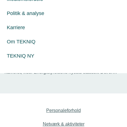
Politik & analyse
Karriere
Om TEKNIQ
26. oktober 2023
TEKNIQ NY
Varmepumpesalget skåret midt over
På et enkelt år er salget af vandbårne varmepumpesalget
halveret, viser Energistyrelsens nyeste statistik. Det er
katastrofalt for udfasningen af gas- og oliefyr, der dermed
trækker i langdrag, lyder det fra TEKNIQ Arbejdsgiverne.
Personaleforhold
Netværk & aktiviteter