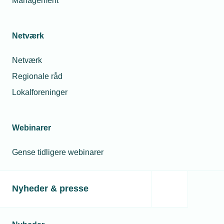
Management
Relaterede nyheder
Netværk
Netværk
Regionale råd
Lokalforeninger
Webinarer
Gense tidligere webinarer
26. februar 2024
Installatør har fuld tryk på gaskedlerne
Nyheder & presse
Gaspriserne er banket i bund, hvilket i øjeblikket får en del
kunder til at investere i en ny gaskedel til fordel for en
varmepumpe, lyder det fra en installatør. Salget af