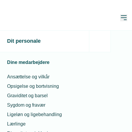
Åbn
Hjem
Dit personale
MS Automatics lagt ned
af nervøse privatkunder
Dine medarbejdere
Publiceret:
20. mar. 2026
Skrevet af:
Mimi Munch-Jensen
Ansættelse og vilkår
Opsigelse og bortvisning
Graviditet og barsel
Sygdom og fravær
Ligeløn og ligebehandling
Lærlinge